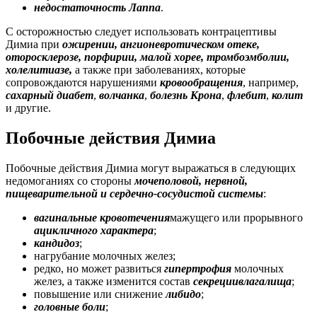
недостаточность Лаппа
.
С осторожностью следует использовать контрацептивы
Димиа при
ожирении, ангионевротическом отеке,
оторосклерозе, порфирии, малой хорее, тромбоэмболии,
холелитиазе,
а также при заболеваниях, которые
сопровождаются нарушениями
кровообращения
, например,
сахарный диабет
,
волчанка
,
болезнь Крона
,
флебит
,
колит
и другие.
Побочные действия Димиа
Побочные действия Димиа могут выражаться в следующих
недомоганиях со стороны
мочеполовой, нервной,
пищеварительной и сердечно-сосудистой системы
:
вагинальные кровотечения
мажущего или прорывного
ацикличного характера
;
кандидоз
;
нагрубание молочных желез;
редко, но может развиться
гипертрофия
молочных
желез, а также изменится состав
секреции
влагалища
;
повышение или снижение
либидо
;
головные боли
;