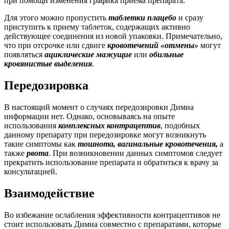
при помощи изменения графика приема препарата.
Для этого можно пропустить
таблетки плацебо
и сразу
приступить к приему таблеток, содержащих активно
действующее соединения из новой упаковки. Примечательно,
что при отсрочке или сдвиге
кровотечений «отмены»
могут
появляться
ациклические мажущие
или
обильные
кровянистые выделения
.
Передозировка
В настоящий момент о случаях передозировки Димиа
информации нет. Однако, основываясь на опыте
использования
комплексных контрацептив
, подобных
данному препарату при передозировке могут возникнуть
такие симптомы как
тошнота, вагинальные кровотечения,
а
также
рвота
. При возникновении данных симптомов следует
прекратить использование препарата и обратиться к врачу за
консультацией.
Взаимодействие
Во избежание ослабления эффективности контрацептивов не
стоит использовать Димиа совместно с препаратами, которые