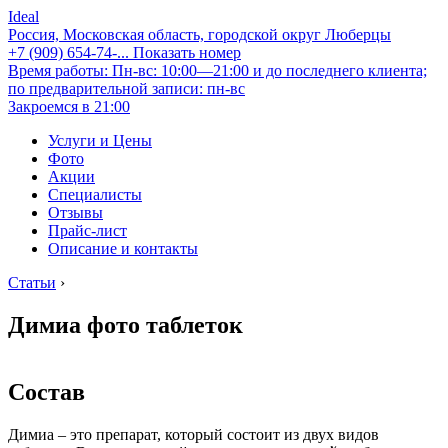
Ideal
Россия, Московская область, городской округ Люберцы
+7 (909) 654-74-...
Показать номер
Время работы: Пн-вс: 10:00—21:00 и до последнего клиента;
по предварительной записи: пн-вс
Закроемся в 21:00
Услуги и Цены
Фото
Акции
Специалисты
Отзывы
Прайс-лист
Описание и контакты
Статьи
›
Димиа фото таблеток
Состав
Димиа – это препарат, который состоит из двух видов