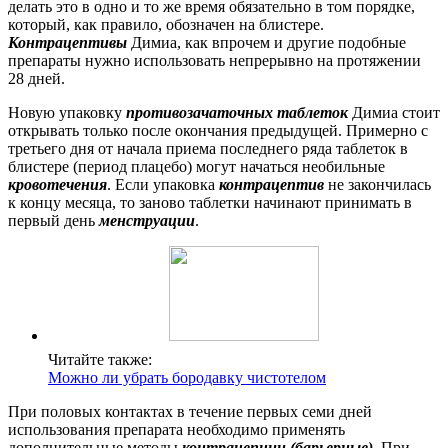
делать это в одно и то же время обязательно в том порядке,
который, как правило, обозначен на блистере.
К
онтрацептивы
Димиа, как впрочем и другие подобные
препараты нужно использовать непрерывно на протяжении
28 дней.
Новую упаковку
противозачаточных таблеток
Димиа стоит
открывать только после окончания предыдущей. Примерно с
третьего дня от начала приема последнего ряда таблеток в
блистере (период плацебо) могут начаться необильные
кровотечения
. Если упаковка
контрацептив
не закончилась
к концу месяца, то заново таблетки начинают принимать в
первый день
менструации
.
Читайте также:
Можно ли убрать бородавку чистотелом
При половых контактах в течение первых семи дней
использования препарата необходимо применять
дополнительные методы
контрацепции (барьерные).
При