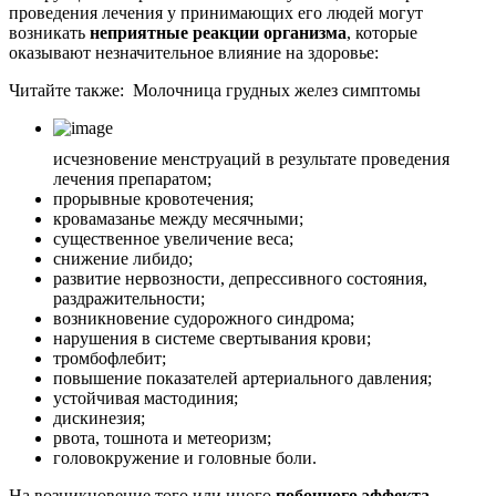
проведения лечения у принимающих его людей могут
возникать
неприятные реакции организма
, которые
оказывают незначительное влияние на здоровье:
Читайте также:
Молочница грудных желез симптомы
исчезновение менструаций в результате проведения
лечения препаратом;
прорывные кровотечения;
кровамазанье между месячными;
существенное увеличение веса;
снижение либидо;
развитие нервозности, депрессивного состояния,
раздражительности;
возникновение судорожного синдрома;
нарушения в системе свертывания крови;
тромбофлебит;
повышение показателей артериального давления;
устойчивая мастодиния;
дискинезия;
рвота, тошнота и метеоризм;
головокружение и головные боли.
На возникновение того или иного
побочного эффекта