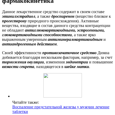
фармакокинетика
Данное лекарственное средство содержит в своем составе
этинилэстрадиол
, а также
дроспиренон
(вещество близкое к
прогестерону
природного происхождения). Активные
вещества, входящие в состав данного средства контрацепции
не обладают
антиглюкокортикоидными, эстрогенными,
глюкокортикоидными способностями
, а также ярко
выраженным умеренным
антиминералокортикоидным
и
антиандрогенным действием
.
Своей эффективности
противозачаточное средство
Димиа
добивается благодаря нескольким факторам, например, за счет
торможения овуляции
, изменения
эндометрии
и повышение
вязкости секрета
, находящегося в
шейке матки
.
Читайте также:
Воспаление предстательной железы у мужчин лечение
таблетки