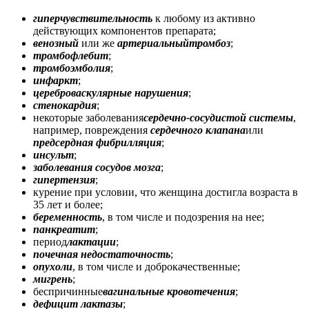
гиперчувствительность
к любому из активно
действующих компонентов препарата;
венозный
или же
артериальный
тромбоз
;
тромбофлебит
;
тромбоэмболия
;
инфаркт
;
цереброваскулярные нарушения
;
стенокардия
;
некоторые заболевания
сердечно-сосудистой системы
,
например, повреждения
сердечного клапана
или
предсердная фибрилляция
;
инсульт
;
заболевания сосудов мозга
;
гипертензия
;
курение при условии, что женщина достигла возраста в
35 лет и более;
беременность
, в том числе и подозрения на нее;
панкреатит
;
период
лактации
;
почечная недостаточность
;
опухоли
, в том числе и доброкачественные;
мигрень
;
беспричинные
вагинальные кровотечения
;
дефицит лактазы
;