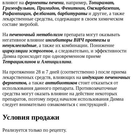
влияют на
ферменты печени
, например,
Топирамат,
Гризеофульвин, Примидон, Фенитоин, Окскарбазепин,
Рифампицин, фелбамат,
барбитураты
и другие, а также
лекарственные средства, содержащие в своем химическом
составе зверобой.
На
печеночный метаболизм
препарата могут оказывать
негативное влияние
ингибиторы ВИЧ протеазы и
ненуклеозидные
, а также их комбинации. Понижение
циркуляции эстрогенов
, а следовательно, и эффективности
Димиа происходит при одновременном приеме
Тетрациклинов и Ампициллина
.
На протяжении 28 и 7 дней (соответственно ) после приема
лекарственных средств, влияющих на
индукцию печеночных
ферментов,
а также
антибиотиков
стоит отказаться от
использования данного препарата. Противозачаточные
средства могут оказать влияние на действие некоторых
препаратов, поэтому перед началом использования Димиа
следует внимательно ознакомиться с инструкцией .
Условия продажи
Реализуется только по рецепту.