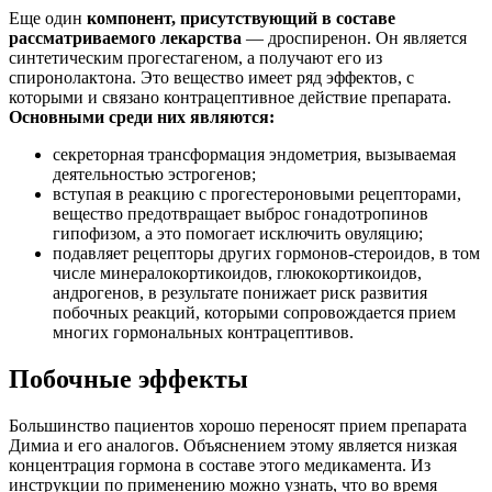
Еще один
компонент, присутствующий в составе
рассматриваемого лекарства
— дроспиренон. Он является
синтетическим прогестагеном, а получают его из
спиронолактона. Это вещество имеет ряд эффектов, с
которыми и связано контрацептивное действие препарата.
Основными среди них являются:
секреторная трансформация эндометрия, вызываемая
деятельностью эстрогенов;
вступая в реакцию с прогестероновыми рецепторами,
вещество предотвращает выброс гонадотропинов
гипофизом, а это помогает исключить овуляцию;
подавляет рецепторы других гормонов-стероидов, в том
числе минералокортикоидов, глюкокортикоидов,
андрогенов, в результате понижает риск развития
побочных реакций, которыми сопровождается прием
многих гормональных контрацептивов.
Побочные эффекты
Большинство пациентов хорошо переносят прием препарата
Димиа и его аналогов. Объяснением этому является низкая
концентрация гормона в составе этого медикамента. Из
инструкции по применению можно узнать, что во время