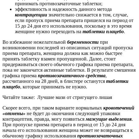
принимать противозачаточные таблетки;
эффективность и надежность данного метода
контрацепции
значительно снижается в том, случае,
если пропуск приема препарата пришелся на период от
15 до 24 дня его использования, поскольку в это время
женщине нужно переходить на
таблетки плацебо
.
Во избежание нежелательной
беременности
при
возникновении последней из описанных ситуаций пропуска
приема препарата, женщина должна как можно быстрее
принять таблетку взамен пропущенной. Далее, стоит
придерживаться своего обычного графика приема препарата,
пока не закончатся активные таблетки. В результате смешения
графика приема
противозачаточного средства
,
рассчитанного на 28 дней, в блистере останутся
таблетки
плацебо
, которые принимать не нужно.
Читайте также:
Лучшие мази от стригущего лишая
Скорее всего, при таком варианте нормальных
кровотечений
«отмены»
не будет до окончания следующей упаковки
контрацептив, правда, могу появиться
мажущие выделения
.
При пропуске приема препарата в период от 15 до 24 дня
начала его использования женщина может не возвращаться к
обычному графику использования
противозачаточных