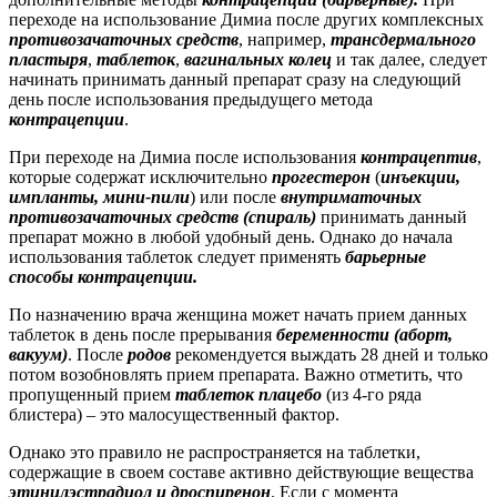
переходе на использование Димиа после других комплексных
противозачаточных средств
, например,
трансдермального
пластыря
,
таблеток
,
вагинальных колец
и так далее, следует
начинать принимать данный препарат сразу на следующий
день после использования предыдущего метода
контрацепции
.
При переходе на Димиа после использования
контрацептив
,
которые содержат исключительно
прогестерон
(
инъекции,
импланты, мини-пили
) или после
внутриматочных
противозачаточных средств (спираль)
принимать данный
препарат можно в любой удобный день. Однако до начала
использования таблеток следует применять
барьерные
способы контрацепции.
По назначению врача женщина может начать прием данных
таблеток в день после прерывания
беременности (аборт,
вакуум)
. После
родов
рекомендуется выждать 28 дней и только
потом возобновлять прием препарата. Важно отметить, что
пропущенный прием
таблеток плацебо
(из 4-го ряда
блистера) – это малосущественный фактор.
Однако это правило не распространяется на таблетки,
содержащие в своем составе активно действующие вещества
этинилэстрадиол и дроспиренон
. Если с момента