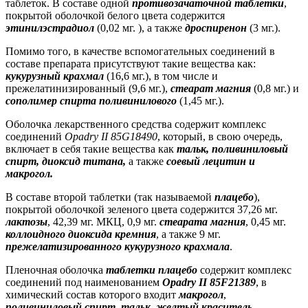
таблеток. В составе одной
противозачаточной таблетки
,
покрытой оболочкой белого цвета содержится
этинилэстрадиол
(0,02 мг. ), а также
дроспиренон
(3 мг.).
Помимо того, в качестве вспомогательных соединений в
составе препарата присутствуют такие вещества как:
кукурузный крахмал
(16,6 мг.), в том числе и
прежелатинизированный (9,6 мг.),
стеарат магния
(0,8 мг.) и
сополимер спирта поливинилового
(1,45 мг.).
Оболочка лекарственного средства содержит комплекс
соединений
Opadry II 85G18490
, который, в свою очередь,
включает в себя такие вещества как
тальк, поливиниловый
спирт, диоксид титана,
а также
соевый лецитин и
макрогол.
В составе второй таблетки (так называемой
плацебо
),
покрытой оболочкой зеленого цвета содержится 37,26 мг.
лактозы
, 42,39 мг. МКЦ, 0,9 мг.
стеарата магния
, 0,45 мг.
коллоидного диоксида кремния
, а также 9 мг.
прежелатизированного кукурузного крахмала
.
Пленочная оболочка
таблетки плацебо
содержит комплекс
соединений под наименованием
Opadry II 85F21389
, в
химический состав которого входит
макрогол
,
поливиниловый спирт
,
тальк, желтый краситель