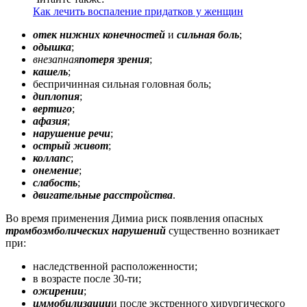
Как лечить воспаление придатков у женщин
отек нижних конечностей
и
сильная боль
;
одышка
;
внезапная
потеря зрения
;
кашель
;
беспричинная сильная головная боль;
диплопия
;
вертиго
;
афазия
;
нарушение речи
;
острый живот
;
коллапс
;
онемение
;
слабость
;
двигательные расстройства
.
Во время применения Димиа риск появления опасных
тромбоэмболических нарушений
существенно возникает
при:
наследственной расположенности;
в возрасте после 30-ти;
ожирении
;
иммобилизации
и после экстренного хирургического