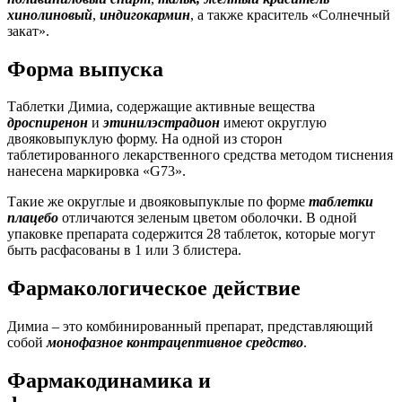
хинолиновый
,
индигокармин
, а также краситель «Солнечный
закат».
Форма выпуска
Таблетки Димиа, содержащие активные вещества
дроспиренон
и
этинилэстрадион
имеют округлую
двояковыпуклую форму. На одной из сторон
таблетированного лекарственного средства методом тиснения
нанесена маркировка «G73».
Такие же округлые и двояковыпуклые по форме
таблетки
плацебо
отличаются зеленым цветом оболочки. В одной
упаковке препарата содержится 28 таблеток, которые могут
быть расфасованы в 1 или 3 блистера.
Фармакологическое действие
Димиа – это комбинированный препарат, представляющий
собой
монофазное контрацептивное средство
.
Фармакодинамика и