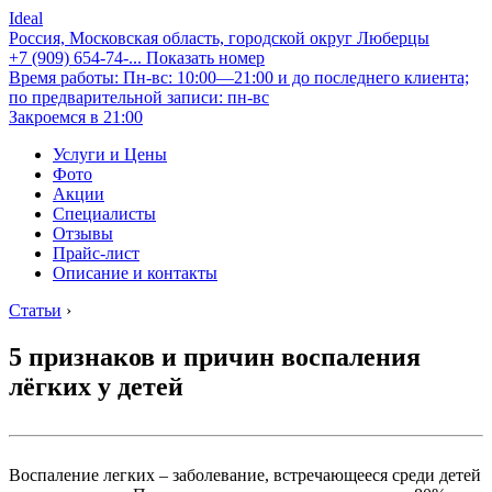
Ideal
Россия, Московская область, городской округ Люберцы
+7 (909) 654-74-...
Показать номер
Время работы: Пн-вс: 10:00—21:00 и до последнего клиента;
по предварительной записи: пн-вс
Закроемся в 21:00
Услуги и Цены
Фото
Акции
Специалисты
Отзывы
Прайс-лист
Описание и контакты
Статьи
›
5 признаков и причин воспаления
лёгких у детей
Воспаление легких – заболевание, встречающееся среди детей