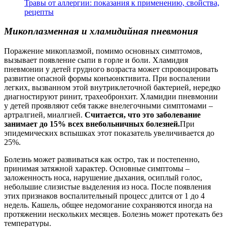
Травы от аллергии: показания к применению, свойства,
рецепты
Микоплазменная и хламидийная пневмония
Поражение микоплазмой, помимо основных симптомов,
вызывает появление сыпи в горле и боли. Хламидия
пневмонии у детей грудного возраста может спровоцировать
развитие опасной формы конъюнктивита. При воспалении
легких, вызванном этой внутриклеточной бактерией, нередко
диагностируют ринит, трахеобронхит. Хламидии пневмонии
у детей проявляют себя также внелегочными симптомами –
артралгией, миалгией.
Считается, что это заболевание
занимает до 15% всех внебольничных болезней.
При
эпидемических вспышках этот показатель увеличивается до
25%.
Болезнь может развиваться как остро, так и постепенно,
принимая затяжной характер. Основные симптомы –
заложенность носа, нарушение дыхания, осиплый голос,
небольшие слизистые выделения из носа. После появления
этих признаков воспалительный процесс длится от 1 до 4
недель. Кашель, общее недомогание сохраняются иногда на
протяжении нескольких месяцев. Болезнь может протекать без
температуры.