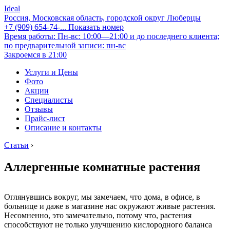
Ideal
Россия, Московская область, городской округ Люберцы
+7 (909) 654-74-...
Показать номер
Время работы: Пн-вс: 10:00—21:00 и до последнего клиента;
по предварительной записи: пн-вс
Закроемся в 21:00
Услуги и Цены
Фото
Акции
Специалисты
Отзывы
Прайс-лист
Описание и контакты
Статьи
›
Аллергенные комнатные растения
Оглянувшись вокруг, мы замечаем, что дома, в офисе, в
больнице и даже в магазине нас окружают живые растения.
Несомненно, это замечательно, потому что, растения
способствуют не только улучшению кислородного баланса