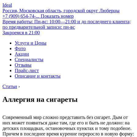
Ideal
Россия, Московская область, городской округ Люберцы
+7 (909) 654-74-...
Показать номер
Время работы: Пн-вс: 10:00—21:00 и до последнего клиента;
по предварительной записи: пн-вс
Закроемся в 21:00
Услуги и Цены
Фото
Акции
Специалисты
Отзывы
Прайс-лист
Описание и контакты
Статьи
›
Аллергия на сигареты
Современный мир сложно представить без сигарет. Дым от
них может появиться даже там, где его и быть не должно: на
детских площадках, остановочных пунктах и тому подобное.
Причем в последнее время курение переросло в новую форму: