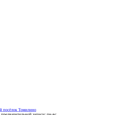
ий посёлок Томилино
 предварительной записи: пн-вс