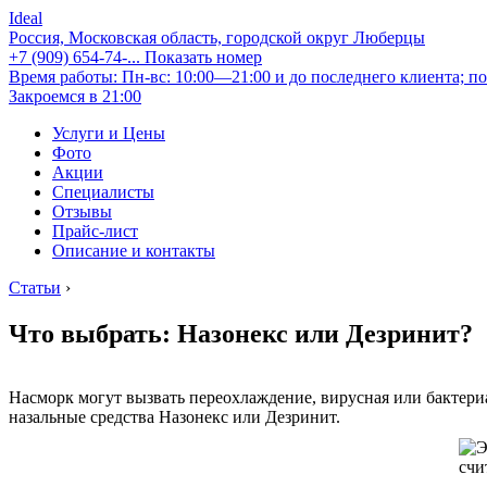
Ideal
Россия, Московская область, городской округ Люберцы
+7 (909) 654-74-...
Показать номер
Время работы: Пн-вс: 10:00—21:00 и до последнего клиента; по
Закроемся в 21:00
Услуги и Цены
Фото
Акции
Специалисты
Отзывы
Прайс-лист
Описание и контакты
Статьи
›
Что выбрать: Назонекс или Дезринит?
Насморк могут вызвать переохлаждение, вирусная или бактери
назальные средства Назонекс или Дезринит.