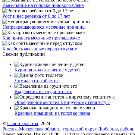
Высыпание на головке полового члена
Рост и вес ребенка от 0 до 17 лет
Непрекращающиеся месячные причины
Как призвать месячные при задержке
Как сбить месячные перед отпуском
Свежие публикации
Куриная жолка лечение у детей
Димиа фото таблеток
Выделения из груди что это
Определение антител к вирусному гепатиту с
Красные прыщики на головке члена
©
Салон красоты
, 2024
Россия, Московская область, городской округ Люберцы, рабоч
Время работы: Пн-вс: 10:00—21:00 и до последнего клиента; по