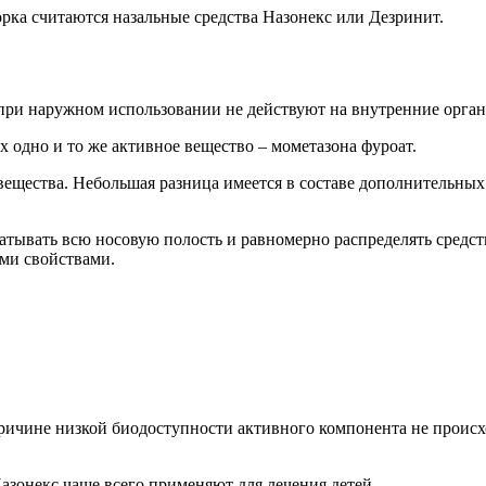
ка считаются назальные средства Назонекс или Дезринит.
 при наружном использовании не действуют на внутренние орга
 одно и то же активное вещество – мометазона фуроат.
вещества. Небольшая разница имеется в составе дополнительных
батывать всю носовую полость и равномерно распределять сред
ми свойствами.
ричине низкой биодоступности активного компонента не происх