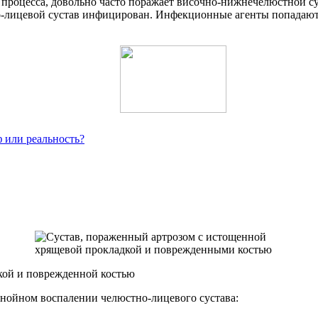
 процесса, довольно часто поражает височно-нижнечелюстной су
о-лицевой сустав инфицирован. Инфекционные агенты попадают 
 или реальность?
кой и поврежденной костью
нойном воспалении челюстно-лицевого сустава: