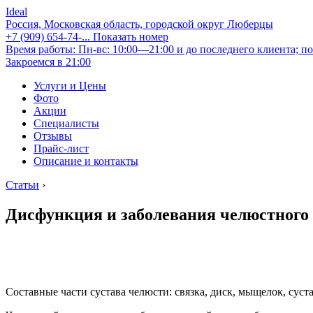
Ideal
Россия, Московская область, городской округ Люберцы
+7 (909) 654-74-...
Показать номер
Время работы: Пн-вс: 10:00—21:00 и до последнего клиента; по
Закроемся в 21:00
Услуги и Цены
Фото
Акции
Специалисты
Отзывы
Прайс-лист
Описание и контакты
Статьи
›
Дисфункция и заболевания челюстного 
Составные части сустава челюсти: связка, диск, мыщелок, сус