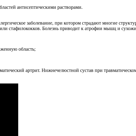
областей антисептическими растворами.
лергическое заболевание, при котором страдают многие структ
 или стафилококков. Болезнь приводит к атрофии мышц и сухож
аженную область;
вматический артрит. Нижнечелюстной сустав при травматическо