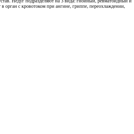
став. Недуг подразделяют на 3 вида: гнойный, ревматоидный и
в орган с кровотоком при ангине, гриппе, переохлаждении,