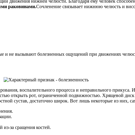
щий движения нижней челюсти. Благодаря ему человек способе
ыми раковинами.
Сочленение связывает нижнюю челюсть и височ
ые и не вызывают болезненных ощущений при движениях челюс
ирования, воспалительного процесса и неправильного прикуса. 
стью открыть рот, ограниченной подвижностью. Хрящевой диск 
тной сустав, достаточно широк. Вот лишь некоторые из них, с
нения.
зации.
 из-за сращения костей.