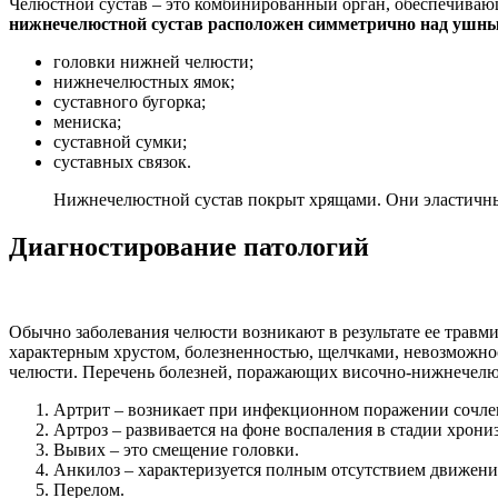
Челюстной сустав – это комбинированный орган, обеспечиваю
нижнечелюстной сустав расположен симметрично над ушн
головки нижней челюсти;
нижнечелюстных ямок;
суставного бугорка;
мениска;
суставной сумки;
суставных связок.
Нижнечелюстной сустав покрыт хрящами. Они эластичн
Диагностирование патологий
Обычно заболевания челюсти возникают в результате ее травм
характерным хрустом, болезненностью, щелчками, невозможно
челюсти. Перечень болезней, поражающих височно-нижнечелюс
Артрит – возникает при инфекционном поражении сочле
Артроз – развивается на фоне воспаления в стадии хрони
Вывих – это смещение головки.
Анкилоз – характеризуется полным отсутствием движений
Перелом.