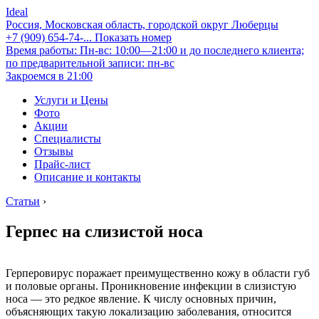
Ideal
Россия, Московская область, городской округ Люберцы
+7 (909) 654-74-...
Показать номер
Время работы: Пн-вс: 10:00—21:00 и до последнего клиента;
по предварительной записи: пн-вс
Закроемся в 21:00
Услуги и Цены
Фото
Акции
Специалисты
Отзывы
Прайс-лист
Описание и контакты
Статьи
›
Герпес на слизистой носа
Герперовирус поражает преимущественно кожу в области губ
и половые органы. Проникновение инфекции в слизистую
носа — это редкое явление. К числу основных причин,
объясняющих такую локализацию заболевания, относится