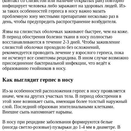
(контакт со слизистой или наличие открытых ран) повторно
инфицирует человека либо заражают на здоровых людей. Из-
за таких особенностей герпеса в носу важно мазать
проблемную зону местными препаратами несколько раз в
день, чтобы предупредить распространение возбудителя.
Язвы на слизистых оболочках заживают быстрее, чем на коже.
В период обострения болезни ткани в носу полностью
восстанавливаются в течение 2-3 дней. Чтобы заживление
слизистой оболочки проходило без осложнений,
рекомендуется проводить лечение у взрослого герпеса, пока
не исчезнут все симптомы рецидива. В ином случае возможно
присоединение бактериальной инфекции, что ведёт к
образованию гнойников в носу.
Как выглядит герпес в носу
Из-за особенностей расположения герпес в носу проявляется
иначе, чем на других участках тела. В период обострения в
этой зоне возникает сыпь, имеющая более толстый наружный
слой. Последний образован эпителиальными клетками.
Внешне сыпь напоминает нарывы.
В носу при рецидиве заболевания формируются белые
(иногда светло-розовые) пузырьки до 1-4 мм в диаметре. В