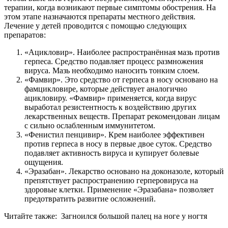
терапии, когда возникают первые симптомы обострения. На
этом этапе назначаются препараты местного действия.
Лечение у детей проводится с помощью следующих
препаратов:
«Ацикловир». Наиболее распространённая мазь против
герпеса. Средство подавляет процесс размножения
вируса. Мазь необходимо наносить тонким слоем.
«Фамвир». Это средство от герпеса в носу основано на
фамцикловире, которые действует аналогично
ацикловиру. «Фамвир» применяется, когда вирус
выработал резистентность к воздействию других
лекарственных веществ. Препарат рекомендован лицам
с сильно ослабленным иммунитетом.
«Фенистил пенцивир». Крем наиболее эффективен
против герпеса в носу в первые двое суток. Средство
подавляет активность вируса и купирует болевые
ощущения.
«Эразабан». Лекарство основано на доконазоле, который
препятствует распространению герперовируса на
здоровые клетки. Применение «Эразабана» позволяет
предотвратить развитие осложнений.
Читайте также:
Загноился большой палец на ноге у ногтя