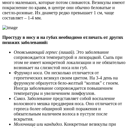
много маленьких, которые потом сливаются. Везикулы имеют
покраснение по краям, в центре они обычно беловатые и
светло-розовые. Их диаметр редко превышает 1 см, чаще
составляет – 1-4 мм.
Простуду в носу и на губах необходимо отличать от других
похожих заболеваний:
Опоясывающий герпес (лишай)
. Это заболевание
сопровождается температурой и лихорадкой. Сыпь при
этом не имеет конкретной локализации и не обязательно
возникает на слизистой носа или губ.
Фурункул носа
. Он несколько отличается от
герпетических везикул своим цветом. На 3-4 день на
фурункуле образуется бело-желтый “колпак” с гноем.
Иногда заболевание сопровождается повышением
температуры и увеличением лимфоузлов.
Сикоз
. Заболевание представляет собой воспаление
волосяного мешка преддверия носа. Оно отличается от
герпеса более обширной зоной поражения и
обязательным наличием волоса в пустуле после
вскрытия.
Молочница или кандидоз
. Конкретные везикулы при