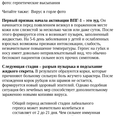
фото: герпетические высыпания
Читайте также:
Вирус в горле фото
Первый признак начала активации ВПГ-1 – это зуд.
Он
начинается перед появлением везикул в пораженном месте
кожи или слизистой за несколько часов или даже суток. После
этого формируется отек и возникает пузырек, заполненный
жидкостью. На 5-6 день заболевания у детей и ослабленных
взрослых возможны признаки интоксикации, слабость,
незначительное повышение температуры. Герпес на губах и
носу имеет довольно непривлекательный вид, что обычно
беспокоит пациентов сильнее всех прочих симптомов.
Следующая стадия – разрыв пузырька и подсыхание
жидкого секрета.
В результате образуются корки, которые
причиняют больному сильную боль жгучего характера. После
отхождения корок рубцов или шрамов не остается,
формируется новый здоровый эпителий. Однако подобная
ситуация без лечебных мер способствует дополнительному
заражению новыми копиями вируса.
Общий период активной стадии лабиального
герпеса может значительно колебаться и
составляет от 2 до 21 дня. Чем сильнее иммунная