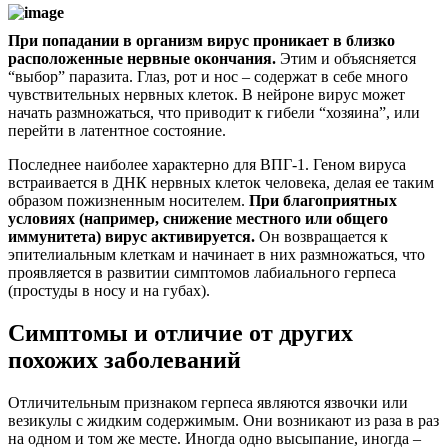
При попадании в организм вирус проникает в близко
расположенные нервные окончания.
Этим и объясняется
“выбор” паразита. Глаз, рот и нос – содержат в себе много
чувствительных нервных клеток. В нейроне вирус может
начать размножаться, что приводит к гибели “хозяина”, или
перейти в латентное состояние.
Последнее наиболее характерно для ВПГ-1. Геном вируса
встраивается в ДНК нервных клеток человека, делая ее таким
образом пожизненным носителем.
При благоприятных
условиях (например, снижение местного или общего
иммунитета) вирус активируется.
Он возвращается к
эпителиальным клеткам и начинает в них размножаться, что
проявляется в развитии симптомов лабиального герпеса
(простуды в носу и на губах).
Симптомы и отличие от других
похожих заболеваний
Отличительным признаком герпеса являются язвочки или
везикулы с жидким содержимым. Они возникают из раза в раз
на одном и том же месте. Иногда одно высыпание, иногда –