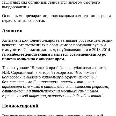
защитных сил организма становится залогом быстрого
выздоровления.
Основными препаратами, подходящими для терапии герпеса
первого типа, являются:
Амиксин
Активный компонент лекарства вызывает рост концентрации
веществ, ответственных в организме за противовирусный
иммунитет. Согласно данным, опубликованным в 2013-2014
гг,
наиболее действенным является совмещенный курс
приема амиксина с ацикловиром.
Так, в журнале “Лечащий врач” была опубликована статья
И.В. Сарвилиной, в которой говорится: “
Настоящее
исследование выявило наибольшую эффективность и
безопасность комбинированного приема амиксина и
ацикловира (5% мазь) в отношении длительности рецидива,
длительности и интенсивности местных симптомов
герпетической инфекции, основных стадий заболевания”.
Полиоксидоний
Это препарат отечественного происхождения, активный