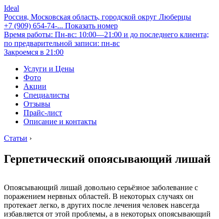
Ideal
Россия, Московская область, городской округ Люберцы
+7 (909) 654-74-...
Показать номер
Время работы: Пн-вс: 10:00—21:00 и до последнего клиента;
по предварительной записи: пн-вс
Закроемся в 21:00
Услуги и Цены
Фото
Акции
Специалисты
Отзывы
Прайс-лист
Описание и контакты
Статьи
›
Герпетический опоясывающий лишай
Опоясывающий лишай довольно серьёзное заболевание с
поражением нервных областей. В некоторых случаях он
протекает легко, в других после лечения человек навсегда
избавляется от этой проблемы, а в некоторых опоясывающий