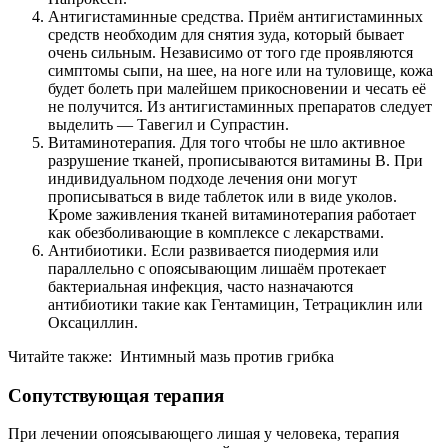
Антигистаминные средства. Приём антигистаминных
средств необходим для снятия зуда, который бывает
очень сильным. Независимо от того где проявляются
симптомы сыпи, на шее, на ноге или на туловище, кожа
будет болеть при малейшем прикосновении и чесать её
не получится. Из антигистаминных препаратов следует
выделить — Тавегил и Супрастин.
Витаминотерапия. Для того чтобы не шло активное
разрушение тканей, прописываются витамины B. При
индивидуальном подходе лечения они могут
прописываться в виде таблеток или в виде уколов.
Кроме заживления тканей витаминотерапия работает
как обезболивающие в комплексе с лекарствами.
Антибиотики. Если развивается пиодермия или
параллельно с опоясывающим лишаём протекает
бактериальная инфекция, часто назначаются
антибиотики такие как Гентамицин, Тетрациклин или
Оксациллин.
Читайте также:
Интимный мазь против грибка
Сопутствующая терапия
При лечении опоясывающего лишая у человека, терапия