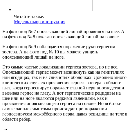
Читайте также:
Модель пьюр инструкция
На фото под № 7 опоясывающий лишай проявился на шее. А
на фото под № 8 показан опоясывающий лишай на голове.
На фото под № 9 наблюдается поражение руки герпесом
зостера. А на фото под № 10 вы можете увидеть
опоясывающий лишай на ноге.
Это самые частые локализации герпеса зостера, но не все.
Опоясывающий герпес может возникнуть как на гениталиях
или ягодицах, так и на слизистых оболочках. Довольно много
клинических случаев проявления герпеса зостера в области
глаз, когда герпесвирус поражает глазной нерв впоследствии
вызывая герпес на глазу. А вот герпетические рецидивы на
шее или на ноге являются редкими явлениями, как и
проявления опоясывающего герпеса на голове. Но всё-таки
самые частые симптомы происходят при поражении
герпесвирусом межрёберного нерва, давая рецидивы на теле в
области рёбер.