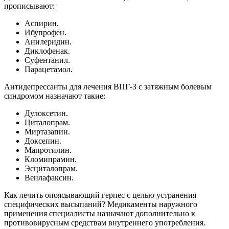
прописывают:
Аспирин.
Ибупрофен.
Анилеридин.
Диклофенак.
Суфентанил.
Парацетамол.
Антидепрессанты для лечения ВПГ-3 с затяжным болевым
синдромом назначают такие:
Дулоксетин.
Циталопрам.
Миртазапин.
Доксепин.
Мапротилин.
Кломипрамин.
Эсциталопрам.
Венлафаксин.
Как лечить опоясывающий герпес с целью устранения
специфических высыпаний? Медикаменты наружного
применения специалисты назначают дополнительно к
противовирусным средствам внутреннего употребления.