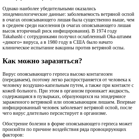
Однако наиболее убедительными оказались
эпидемиологические данные: заболеваемость ветряной оспой
в очагах опоясывающего лишая была существенно выше, чем
в среднем среди населения (в очагах опоясывающего лишая
высок вторичный риск инфицирования). В 1974 году
Takahashi с сотрудниками получил ослабленный Oka-штамм
«дикого» вируса, а в 1980 году в США было начато
клиническое испытание вакцины против ветряной оспы.
Как можно заразиться?
Вирус опоясывающего герпеса высоко контагиозен
(передаваем), поэтому легко распространяется от человека к
человеку воздушно-капельным путем, а также при контакте с
кожей больного. При этом в организм проникает жидкость,
содержащаяся в пузырьках, образующихся на эпидермисе
зараженного ветрянкой или опоясывающим лишаем. Впервые
инфицированный человек заболевает ветряной оспой, после
чего вирус длительно персистирует в организме.
Обострение болезни в форме опоясывающего герпеса может
произойти по причине воздействия ряда провоцирующих
факторов: