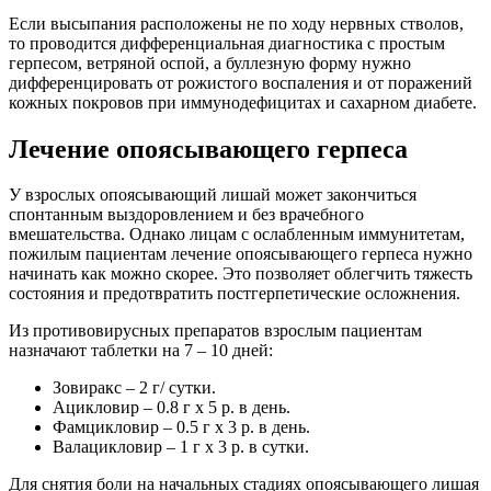
Если высыпания расположены не по ходу нервных стволов,
то проводится дифференциальная диагностика с простым
герпесом, ветряной оспой, а буллезную форму нужно
дифференцировать от рожистого воспаления и от поражений
кожных покровов при иммунодефицитах и сахарном диабете.
Лечение опоясывающего герпеса
У взрослых опоясывающий лишай может закончиться
спонтанным выздоровлением и без врачебного
вмешательства. Однако лицам с ослабленным иммунитетам,
пожилым пациентам лечение опоясывающего герпеса нужно
начинать как можно скорее. Это позволяет облегчить тяжесть
состояния и предотвратить постгерпетические осложнения.
Из противовирусных препаратов взрослым пациентам
назначают таблетки на 7 – 10 дней:
Зовиракс – 2 г/ сутки.
Ацикловир – 0.8 г х 5 р. в день.
Фамцикловир – 0.5 г х 3 р. в день.
Валацикловир – 1 г х 3 р. в сутки.
Для снятия боли на начальных стадиях опоясывающего лишая