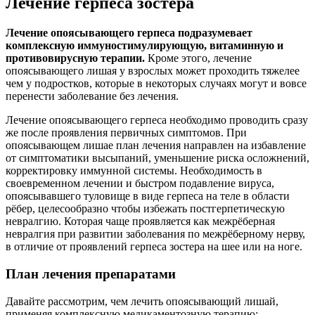
Лечение герпеса зостера
Лечение опоясывающего герпеса подразумевает
комплексную иммуностимулирующую, витаминную и
противовирусную терапии.
Кроме этого, лечение
опоясывающего лишая у взрослых может проходить тяжелее
чем у подростков, которые в некоторых случаях могут и вовсе
перенести заболевание без лечения.
Лечение опоясывающего герпеса необходимо проводить сразу
же после проявления первичных симптомов. При
опоясывающем лишае план лечения направлен на избавление
от симптоматики высыпаний, уменьшение риска осложнений,
корректировку иммунной системы. Необходимость в
своевременном лечении и быстром подавление вируса,
опоясывавшего туловище в виде герпеса на теле в области
рёбер, целесообразно чтобы избежать постгерпетическую
невралгию. Которая чаще проявляется как межрёберная
невралгия при развитии заболевания по межрёберному нерву,
в отличие от проявлений герпеса зостера на шее или на ноге.
План лечения препаратами
Давайте рассмотрим, чем лечить опоясывающий лишай,
применяя комплексную медикаментозную терапию: