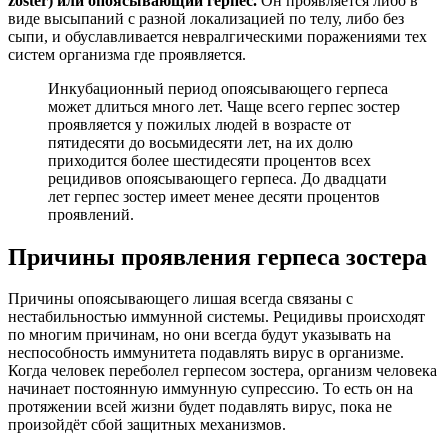
zoster) или опоясывающий герпес.
Он проявляется либо в
виде высыпаний с разной локализацией по телу, либо без
сыпи, и обуславливается невралгическими поражениями тех
систем организма где проявляется.
Инкубационный период опоясывающего герпеса
может длиться много лет. Чаще всего герпес зостер
проявляется у пожилых людей в возрасте от
пятидесяти до восьмидесяти лет, на их долю
приходится более шестидесяти процентов всех
рецидивов опоясывающего герпеса. До двадцати
лет герпес зостер имеет менее десяти процентов
проявлений.
Причины проявления герпеса зостера
Причины опоясывающего лишая всегда связаны с
нестабильностью иммунной системы. Рецидивы происходят
по многим причинам, но они всегда будут указывать на
неспособность иммунитета подавлять вирус в организме.
Когда человек переболел герпесом зостера, организм человека
начинает постоянную иммунную супрессию. То есть он на
протяжении всей жизни будет подавлять вирус, пока не
произойдёт сбой защитных механизмов.