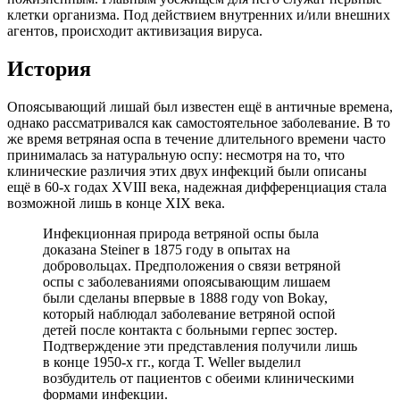
клетки организма. Под действием внутренних и/или внешних
агентов, происходит активизация вируса.
История
Опоясывающий лишай был известен ещё в античные времена,
однако рассматривался как самостоятельное заболевание. В то
же время ветряная оспа в течение длительного времени часто
принималась за натуральную оспу: несмотря на то, что
клинические различия этих двух инфекций были описаны
ещё в 60-х годах XVIII века, надежная дифференциация стала
возможной лишь в конце XIX века.
Инфекционная природа ветряной оспы была
доказана Steiner в 1875 году в опытах на
добровольцах. Предположения о связи ветряной
оспы с заболеваниями опоясывающим лишаем
были сделаны впервые в 1888 году von Bokay,
который наблюдал заболевание ветряной оспой
детей после контакта с больными герпес зостер.
Подтверждение эти представления получили лишь
в конце 1950-х гг., когда Т. Weller выделил
возбудитель от пациентов с обеими клиническими
формами инфекции.