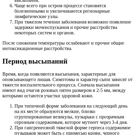
высыпания.
Чаще всего при остром процессе становятся
болезненными и увеличиваются регионарные
лимфатические узлы.
При тяжелом течении заболевания возможно появление
задержки мочеиспускания и прочие расстройства
некоторых систем и органов.
После снижения температуры ослабевают и прочие общие
интоксикационные расстройства.
Период высыпаний
Время, когда появляются высыпания, характерные для
опоясывающего лишая. Симптомы и характер сыпи зависят от
тяжести воспалительного процесса. Сначала высыпания
имеют вид очагов розовых пятен размером в 2-5 мм, между
которыми остаются участки здоровой кожи.
При типичной форме заболевания на следующий день
на их месте образуются мелкие, близко
сгруппированные везикулы, пузырьки с прозрачным
серозным содержимым, которое мутнеет через 3-4 дня.
При гангренеозной тяжелой форме герпеса содержимое
пузырьков может быть с примесью крови, черного