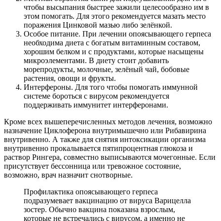
чтобы высыпания быстрее зажили целесообразно им в
этом помогать. Для этого рекомендуется мазать место
поражения Цинковой мазью либо зелёнкой.
Особое питание. При лечении опоясывающего герпеса
необходима диета с богатым витаминным составом,
хорошим белком и с продуктами, которые насыщены
микроэлементами. В диету стоит добавить
морепродукты, молочные, зелёный чай, бобовые
растения, овощи и фрукты.
Интерфероны. Для того чтобы помогать иммунной
системе бороться с вирусом рекомендуется
поддерживать иммунитет интерферонами.
Кроме всех вышеперечисленных методов лечения, возможно
назначение Циклоферона внутримышечно или Рибавирина
внутривенно. А также для снятия интоксикации организма
внутривенно прокалывается пятипроцентная глюкоза и
раствор Рингера, совместно выписываются мочегонные. Если
присутствует бессонница или тревожное состояние,
возможно, врач назначит снотворные.
Профилактика опоясывающего герпеса
подразумевает вакцинацию от вируса Варицелла
зостер. Обычно вакцина показана взрослым,
которые не встречались с вирусом, а именно не