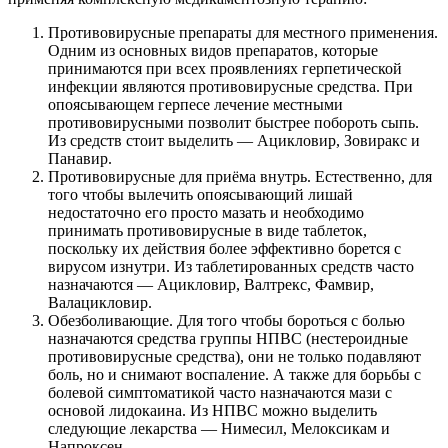
Противовирусные препараты для местного применения.
Одним из основных видов препаратов, которые
принимаются при всех проявлениях герпетической
инфекции являются противовирусные средства. При
опоясывающем герпесе лечение местными
противовирусными позволит быстрее побороть сыпь.
Из средств стоит выделить — Ацикловир, Зовиракс и
Панавир.
Противовирусные для приёма внутрь. Естественно, для
того чтобы вылечить опоясывающий лишай
недостаточно его просто мазать и необходимо
принимать противовирусные в виде таблеток,
поскольку их действия более эффективно борется с
вирусом изнутри. Из таблетированных средств часто
назначаются — Ацикловир, Валтрекс, Фамвир,
Валацикловир.
Обезболивающие. Для того чтобы бороться с болью
назначаются средства группы НПВС (нестероидные
противовирусные средства), они не только подавляют
боль, но и снимают воспаление. А также для борьбы с
болевой симптоматикой часто назначаются мази с
основой лидокаина. Из НПВС можно выделить
следующие лекарства — Нимесил, Мелоксикам и
Напроксен.