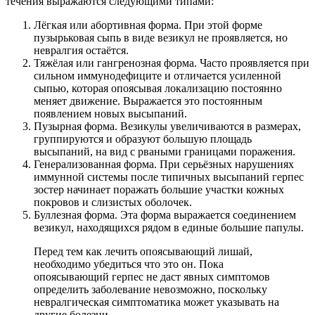
течения выражаются следующими типами:
Лёгкая или абортивная форма. При этой форме
пузырьковая сыпь в виде везикул не проявляется, но
невралгия остаётся.
Тяжёлая или гангренозная форма. Часто проявляется при
сильном иммунодефиците и отличается усиленной
сыпью, которая опоясывая локализацию постоянно
меняет движение. Выражается это постоянным
появлением новых высыпаний.
Пузырная форма. Везикулы увеличиваются в размерах,
группируются и образуют большую площадь
высыпаний, на вид с рваными границами поражения.
Генерализованная форма. При серьёзных нарушениях
иммунной системы после типичных высыпаний герпес
зостер начинает поражать большие участки кожных
покровов и слизистых оболочек.
Буллезная форма. Эта форма выражается соединением
везикул, находящихся рядом в единые большие папулы.
Перед тем как лечить опоясывающий лишай,
необходимо убедиться что это он. Пока
опоясывающий герпес не даст явных симптомов
определить заболевание невозможно, поскольку
невралгическая симптоматика может указывать на
другие болезни.