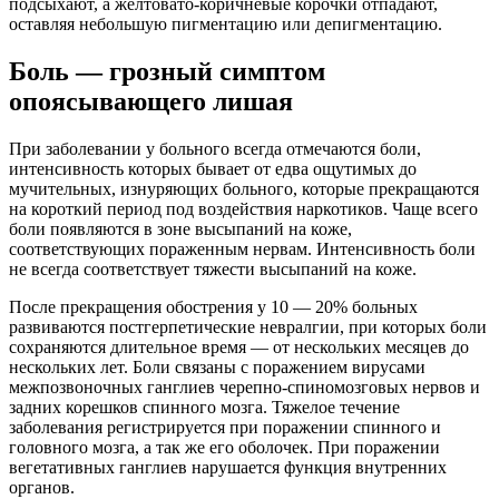
подсыхают, а желтовато-коричневые корочки отпадают,
оставляя небольшую пигментацию или депигментацию.
Боль — грозный симптом
опоясывающего лишая
При заболевании у больного всегда отмечаются боли,
интенсивность которых бывает от едва ощутимых до
мучительных, изнуряющих больного, которые прекращаются
на короткий период под воздействия наркотиков. Чаще всего
боли появляются в зоне высыпаний на коже,
соответствующих пораженным нервам. Интенсивность боли
не всегда соответствует тяжести высыпаний на коже.
После прекращения обострения у 10 — 20% больных
развиваются постгерпетические невралгии, при которых боли
сохраняются длительное время — от нескольких месяцев до
нескольких лет. Боли связаны с поражением вирусами
межпозвоночных ганглиев черепно-спиномозговых нервов и
задних корешков спинного мозга. Тяжелое течение
заболевания регистрируется при поражении спинного и
головного мозга, а так же его оболочек. При поражении
вегетативных ганглиев нарушается функция внутренних
органов.