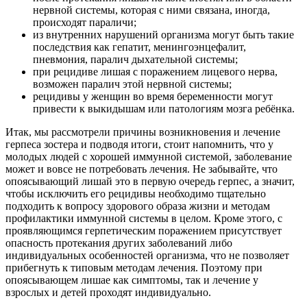
нервной системы, которая с ними связана, иногда,
происходят параличи;
из внутренних нарушений организма могут быть такие
последствия как гепатит, менингоэнцефалит,
пневмония, паралич дыхательной системы;
при рецидиве лишая с поражением лицевого нерва,
возможен паралич этой нервной системы;
рецидивы у женщин во время беременности могут
привести к выкидышам или патологиям мозга ребёнка.
Итак, мы рассмотрели причины возникновения и лечение
герпеса зостера и подводя итоги, стоит напомнить, что у
молодых людей с хорошей иммунной системой, заболевание
может и вовсе не потребовать лечения. Не забывайте, что
опоясывающий лишай это в первую очередь герпес, а значит,
чтобы исключить его рецидивы необходимо тщательно
подходить к вопросу здорового образа жизни и методам
профилактики иммунной системы в целом. Кроме этого, с
проявляющимся герпетическим поражением присутствует
опасность протекания других заболеваний либо
индивидуальных особенностей организма, что не позволяет
прибегнуть к типовым методам лечения. Поэтому при
опоясывающем лишае как симптомы, так и лечение у
взрослых и детей проходят индивидуально.