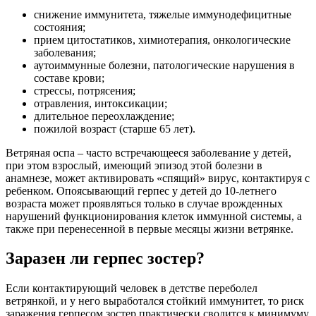
снижение иммунитета, тяжелые иммунодефицитные
состояния;
прием цитостатиков, химиотерапия, онкологические
заболевания;
аутоиммунные болезни, патологические нарушения в
составе крови;
стрессы, потрясения;
отравления, интоксикации;
длительное переохлаждение;
пожилой возраст (старше 65 лет).
Ветряная оспа – часто встречающееся заболевание у детей,
при этом взрослый, имеющий эпизод этой болезни в
анамнезе, может активировать «спящий» вирус, контактируя с
ребенком. Опоясывающий герпес у детей до 10-летнего
возраста может проявляться только в случае врожденных
нарушений функционирования клеток иммунной системы, а
также при перенесенной в первые месяцы жизни ветрянке.
Заразен ли герпес зостер?
Если контактирующий человек в детстве переболел
ветрянкой, и у него выработался стойкий иммунитет, то риск
заражения герпесом зостер практически сводится к минимуму.