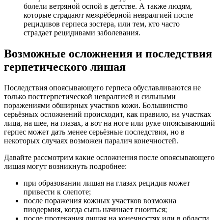
болели ветряной оспой в детстве. А также людям,
которые страдают межрёберной невралгией после
рецидивов герпеса зостера, или тем, кто часто
страдает рецидивами заболевания.
Возможные осложнения и последствия
герпетического лишая
Последствия опоясывающего герпеса обуславливаются не
только постгерпетической невралгией и сильными
поражениями обширных участков кожи. Большинство
серьёзных осложнений происходит, как правило, на участках
лица, на шее, на глазах, а вот на ноге или руке опоясывающий
герпес может дать менее серьёзные последствия, но в
некоторых случаях возможен паралич конечностей.
Давайте рассмотрим какие осложнения после опоясывающего
лишая могут возникнуть подробнее:
при образовании лишая на глазах рецидив может
привести к слепоте;
после поражения кожных участков возможна
пиодермия, когда сыпь начинает гноиться;
после протекания лишая на конечностях или в области