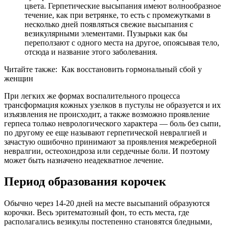
цвета. Герпетические высыпания имеют волнообразное
течение, как при ветрянке, то есть с промежутками в
несколько дней появляться свежие высыпания с
везикулярными элементами. Пузырьки как бы
переползают с одного места на другое, опоясывая тело,
отсюда и название этого заболевания.
Читайте также:
Как восстановить гормональный сбой у
женщин
При легких же формах воспалительного процесса
трансформация кожных узелков в пустулы не образуется и их
изъязвления не происходит, а также возможно проявление
герпеса только неврологического характера — боль без сыпи,
по другому ее еще называют герпетической невралгией и
зачастую ошибочно принимают за проявления межреберной
невралгии, остеохондроза или сердечные боли. И поэтому
может быть назначено неадекватное лечение.
Период образования корочек
Обычно через 14-20 дней на месте высыпаний образуются
корочки. Весь эритематозный фон, то есть места, где
располагались везикулы постепенно становятся бледными,