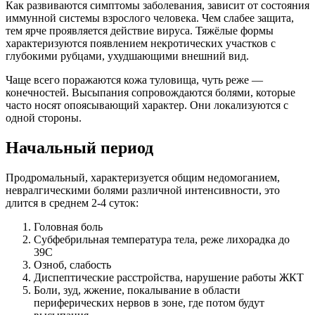
Как развиваются симптомы заболевания, зависит от состояния
иммунной системы взрослого человека. Чем слабее защита,
тем ярче проявляется действие вируса. Тяжёлые формы
характеризуются появлением некротических участков с
глубокими рубцами, ухудшающими внешний вид.
Чаще всего поражаются кожа туловища, чуть реже —
конечностей. Высыпания сопровождаются болями, которые
часто носят опоясывающий характер. Они локализуются с
одной стороны.
Начальный период
Продромальный, характеризуется общим недомоганием,
невралгическими болями различной интенсивности, это
длится в среднем 2-4 суток:
Головная боль
Субфебрильная температура тела, реже лихорадка до
39С
Озноб, слабость
Диспептические расстройства, нарушение работы ЖКТ
Боли, зуд, жжение, покалывание в области
периферических нервов в зоне, где потом будут