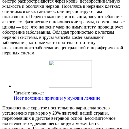
быстро распространяются через кровь, цереброспинальную
жидкость и оболочки нервов. Поселяясь в нервных клетках
спинномозговых ганглиев, они персистируют там
пожизненно. Переохлаждение, инсоляция, злоупотребление
алкоголем, физические и психические травмы, гормональные
циклы — все, что наносит удар по иммунитету, провоцирует
обострение заболевания. Обладая тропностью к клеткам
нервной системы, вирусы varicella-zoster вызывают
заболевания, которые часто протекают по типу
инфекционного заболевания центральной и периферической
нервных систем.
Читайте также:
Ноет поясница причины у мужчин лечение
Пожизненное скрытое носительство варицелла зостер
установлено примерно у 20% жителей нашей страны,
переболевших в детстве ветряной оспой. Бессимптомное
носительство »дремлющего» вируса может быть
пожизненным. Главным убежищем для него служат нервные