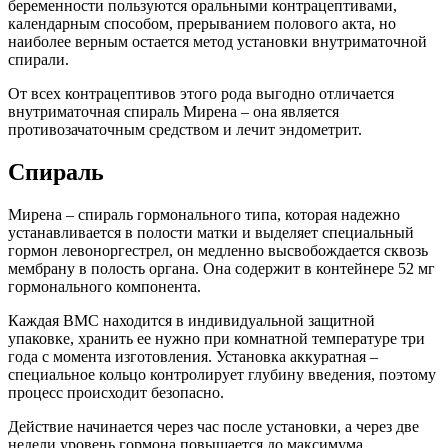
беременности пользуются оральными контрацептивами,
календарным способом, прерыванием полового акта, но
наиболее верным остается метод установки внутриматочной
спирали.
От всех контрацептивов этого рода выгодно отличается
внутриматочная спираль Мирена – она является
противозачаточным средством и лечит эндометрит.
Спираль
Мирена – спираль гормонального типа, которая надежно
устанавливается в полости матки и выделяет специальный
гормон левоноргестрел, он медленно высвобождается сквозь
мембрану в полость органа. Она содержит в контейнере 52 мг
гормонального компонента.
Каждая ВМС находится в индивидуальной защитной
упаковке, хранить ее нужно при комнатной температуре три
года с момента изготовления. Установка аккуратная –
специальное кольцо контролирует глубину введения, поэтому
процесс происходит безопасно.
Действие начинается через час после установки, а через две
недели уровень гормона повышается до максимума.