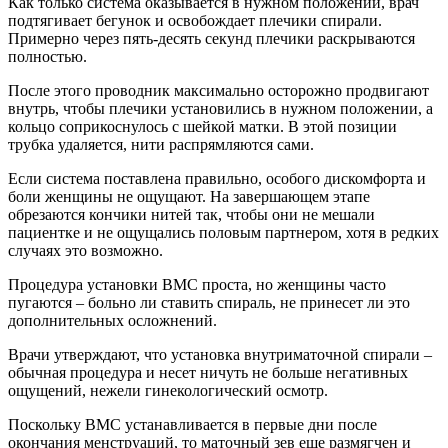
Как только система оказывается в нужном положении, врач
подтягивает бегунок и освобождает плечики спирали.
Примерно через пять-десять секунд плечики раскрываются
полностью.
После этого проводник максимально осторожно продвигают
внутрь, чтобы плечики установились в нужном положении, а
кольцо соприкоснулось с шейкой матки. В этой позиции
трубка удаляется, нити распрямляются сами.
Если система поставлена правильно, особого дискомфорта и
боли женщины не ощущают. На завершающем этапе
обрезаются кончики нитей так, чтобы они не мешали
пациентке и не ощущались половым партнером, хотя в редких
случаях это возможно.
Процедура установки ВМС проста, но женщины часто
пугаются – больно ли ставить спираль, не принесет ли это
дополнительных осложнений.
Врачи утверждают, что установка внутриматочной спирали –
обычная процедура и несет ничуть не больше негативных
ощущений, нежели гинекологический осмотр.
Поскольку ВМС устанавливается в первые дни после
окончания менструаций, то маточный зев еще размягчен и