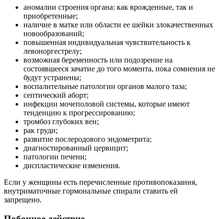
аномалии строения органа: как врожденные, так и
приобретенные;
наличие в матке или области ее шейки злокачественных
новообразований;
повышенная индивидуальная чувствительность к
левоноргестрелу;
возможная беременность или подозрение на
состоявшееся зачатие до того момента, пока сомнения не
будут устранены;
воспалительные патологии органов малого таза;
септический аборт;
инфекции мочеполовой системы, которые имеют
тенденцию к прогрессированию;
тромбоз глубоких вен;
рак груди;
развитие послеродового эндометрита;
диагностированный цервицит;
патологии печени;
диспластические изменения.
Если у женщины есть перечисленные противопоказания,
внутриматочные гормональные спирали ставить ей
запрещено.
Побочное действие