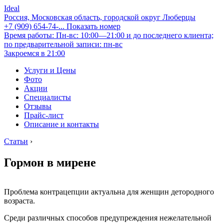
Ideal
Россия, Московская область, городской округ Люберцы
+7 (909) 654-74-...
Показать номер
Время работы: Пн-вс: 10:00—21:00 и до последнего клиента;
по предварительной записи: пн-вс
Закроемся в 21:00
Услуги и Цены
Фото
Акции
Специалисты
Отзывы
Прайс-лист
Описание и контакты
Статьи
›
Гормон в мирене
Проблема контрацепции актуальна для женщин детородного
возраста.
Среди различных способов предупреждения нежелательной