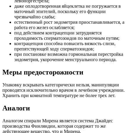
левоноргестрела;
даже оплодотворенная яйцеклетка не погружается в
маточный эпителий, поскольку его функции
чрезвычайно слабы;
естественный рост эндометрия приостанавливается, а
работа его желез ослабляется;
под действием контрацепции затрудняется
проходимость сперматозоидов по маточным путям;
контрацепция способна повысить вязкость слизи,
препятствующей ходу сперматозоидов;
при постановке возможна гормональная перестройка
эндометрия, укорочение менструального периода.
Меры предосторожности
Упаковку вскрывать категорически нельзя, манипуляции
проводятся исключительно врачом в лечебном учреждении.
Хранить при комнатной температуре не более трех лет.
Аналоги
Аналогом спирали Мирена является система Джайдес
производства Финляндии, которая содержит то же
действующее вещество, что и Мирена.