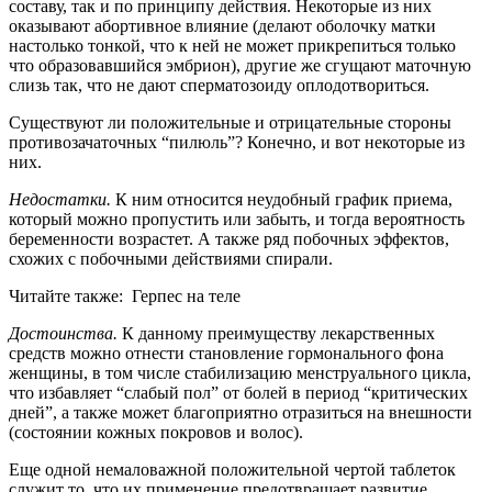
составу, так и по принципу действия. Некоторые из них
оказывают абортивное влияние (делают оболочку матки
настолько тонкой, что к ней не может прикрепиться только
что образовавшийся эмбрион), другие же сгущают маточную
слизь так, что не дают сперматозоиду оплодотвориться.
Существуют ли положительные и отрицательные стороны
противозачаточных “пилюль”? Конечно, и вот некоторые из
них.
Недостатки.
К ним относится неудобный график приема,
который можно пропустить или забыть, и тогда вероятность
беременности возрастет. А также ряд побочных эффектов,
схожих с побочными действиями спирали.
Читайте также:
Герпес на теле
Достоинства.
К данному преимуществу лекарственных
средств можно отнести становление гормонального фона
женщины, в том числе стабилизацию менструального цикла,
что избавляет “слабый пол” от болей в период “критических
дней”, а также может благоприятно отразиться на внешности
(состоянии кожных покровов и волос).
Еще одной немаловажной положительной чертой таблеток
служит то, что их применение предотвращает развитие