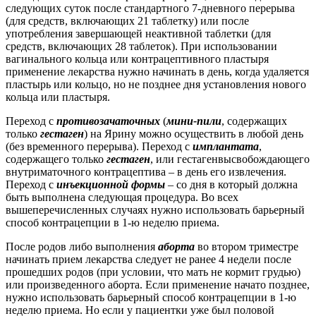
следующих суток после стандартного 7-дневного перерыва
(для средств, включающих 21 таблетку) или после
употребления завершающей неактивной таблетки (для
средств, включающих 28 таблеток). При использовании
вагинального кольца или контрацептивного пластыря
применение лекарства нужно начинать в день, когда удаляется
пластырь или кольцо, но не позднее дня установления нового
кольца или пластыря.
Переход с
противозачаточных
(
мини-пили
, содержащих
только
гестаген
) на Ярину можно осуществить в любой день
(без временного перерыва). Переход с
имплантата
,
содержащего только
гестаген
, или гестагенвысвобождающего
внутриматочного контрацептива – в день его извлечения.
Переход с
инъекционной формы
– со дня в который должна
быть выполнена следующая процедура. Во всех
вышеперечисленных случаях нужно использовать барьерный
способ контрацепции в 1-ю неделю приема.
После родов либо выполнения
аборта
во втором триместре
начинать прием лекарства следует не ранее 4 недели после
прошедших родов (при условии, что мать не кормит грудью)
или произведенного аборта. Если применение начато позднее,
нужно использовать барьерный способ контрацепции в 1-ю
неделю приема. Но если у пациентки уже был половой