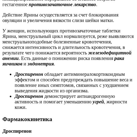
гестагенное
противозачаточное лекарство
.
Действие Ярины осуществляется за счет блокирования
овуляции и увеличения вязкости слизи шейки матки.
У женщин, использующих противозачаточные таблетки
Ярина, менструальный цикл нормализуется, реже выявляются
менструальноподобные болезненные кровотечения,
снижается интенсивность и длительность кровотечения, в
результате чего понижается вероятность
железодефицитной
анемии
. Есть данные о понижении риска появления
рака
яичников
и
эндометрия
.
Дроспиренон
обладает антиминералокортикоидным
эффектом и способен предупреждать повышение веса и
появление иных симптомов, связанных с ухудшением
выведения жидкости из организма.
Дроспиренон
демонстрирует антиандрогенную
активность и помогает уменьшению
угрей
, жирности
кожи.
Фармакокинетика
Дроспиренон