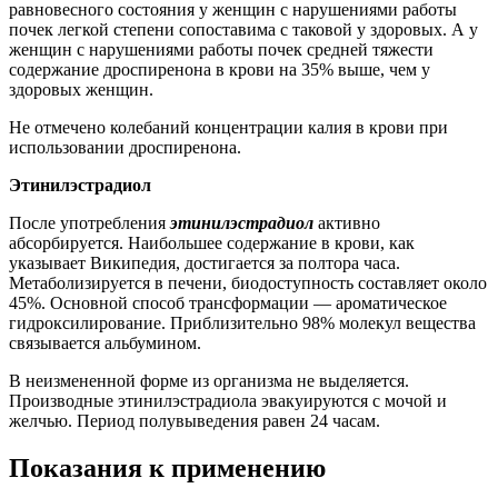
равновесного состояния у женщин с нарушениями работы
почек легкой степени сопоставима с таковой у здоровых. А у
женщин с нарушениями работы почек средней тяжести
содержание дроспиренона в крови на 35% выше, чем у
здоровых женщин.
Не отмечено колебаний концентрации калия в крови при
использовании дроспиренона.
Этинилэстрадиол
После употребления
этинилэстрадиол
активно
абсорбируется. Наибольшее содержание в крови, как
указывает Википедия, достигается за полтора часа.
Метаболизируется в печени, биодоступность составляет около
45%. Основной способ трансформации — ароматическое
гидроксилирование. Приблизительно 98% молекул вещества
связывается альбумином.
В неизмененной форме из организма не выделяется.
Производные этинилэстрадиола эвакуируются с мочой и
желчью. Период полувыведения равен 24 часам.
Показания к применению