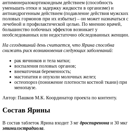
антиминералокортикоидным действием (способность
уменьшать отеки и задержку жидкости в организме) и
антиандрогенным действием (подавление действия мужских
половых гормонов при их избытке) – он может назначаться с
лечебной и профилактической целью. По мнению врачей,
большинство побочных эффектов возникает у
необследованных или недостаточно обследованных женщин.
На сегодняшний день считается, что Ярина способна
снижать риск возникновения следующих заболеваний:
рак яичников и тела матки;
воспаления половых органов;
внематочная беременность;
мастопатия и опухоли молочных желез;
остеопороз (понижение плотности костной ткани) при
менопаузе.
Автор: Пашков М.К. Координатор проекта по контенту.
Состав Ярины
В состав таблеток Ярина входит 3 мг
дроспиренона
и 30 мкг
этинилэстрадиола
.