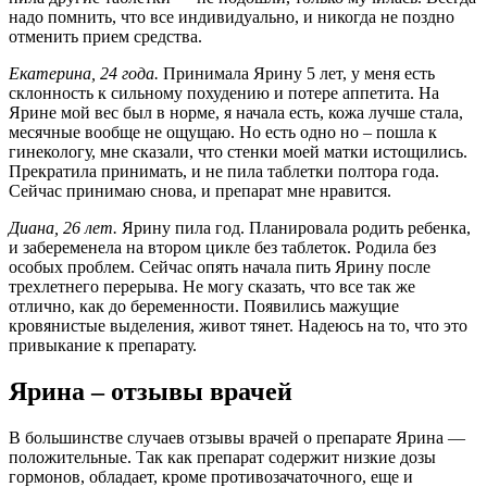
надо помнить, что все индивидуально, и никогда не поздно
отменить прием средства.
Екатерина, 24 года.
Принимала Ярину 5 лет, у меня есть
склонность к сильному похудению и потере аппетита. На
Ярине мой вес был в норме, я начала есть, кожа лучше стала,
месячные вообще не ощущаю. Но есть одно но – пошла к
гинекологу, мне сказали, что стенки моей матки истощились.
Прекратила принимать, и не пила таблетки полтора года.
Сейчас принимаю снова, и препарат мне нравится.
Диана, 26 лет.
Ярину пила год. Планировала родить ребенка,
и забеременела на втором цикле без таблеток. Родила без
особых проблем. Сейчас опять начала пить Ярину после
трехлетнего перерыва. Не могу сказать, что все так же
отлично, как до беременности. Появились мажущие
кровянистые выделения, живот тянет. Надеюсь на то, что это
привыкание к препарату.
Ярина – отзывы врачей
В большинстве случаев отзывы врачей о препарате Ярина —
положительные. Так как препарат содержит низкие дозы
гормонов, обладает, кроме противозачаточного, еще и