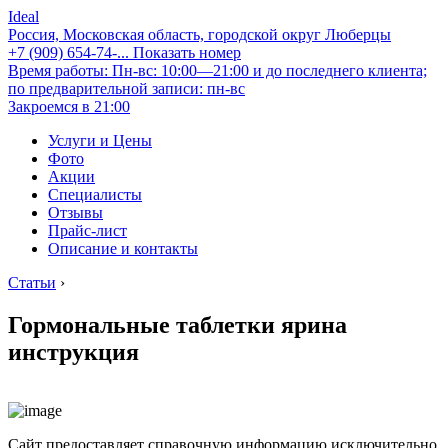
Ideal
Россия, Московская область, городской округ Люберцы
+7 (909) 654-74-...
Показать номер
Время работы: Пн-вс: 10:00—21:00 и до последнего клиента;
по предварительной записи: пн-вс
Закроемся в 21:00
Услуги и Цены
Фото
Акции
Специалисты
Отзывы
Прайс-лист
Описание и контакты
Статьи
›
Гормональные таблетки ярина
инструкция
Сайт предоставляет справочную информацию исключительно