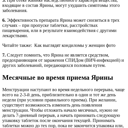
5.
При отеке Квинке наследственного характера вещества,
входящие в состав Ярины, могут ухудшить симптомы этого
заболевания.
6.
Эффективность препарата Ярина может снизиться в трех
случаях – при пропуске таблетки, расстройствах
пищеварения, или в результате взаимодействия с другими
лекарствами.
Читайте также:
Как выглядят кондиломы у женщин фото
7.
Следует помнить, что Ярина не является средством,
предохраняющим от заражения СПИДом (ВИЧ-инфекцией) и
других заболеваний, передающихся половым путем.
Месячные во время приема Ярины
Менструации наступают во время недельного перерыва, чаще
всего на 2-3-й день, приблизительно в один и тот же день
недели (при условии правильного приема). При желании,
существует возможность изменить день появления
менструации. Чтобы отложить начало месячных, нужно не
делать 7-дневный перерыв, а начать принимать следующую
упаковку таблеток после окончания текущей. Принимать
таблетки можно до тех пор, пока не закончится упаковка или,