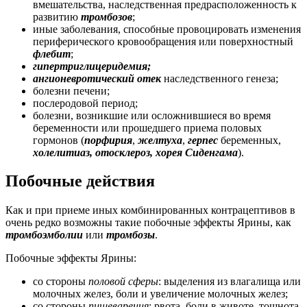
вмешательства, наследственная предрасположенность к
развитию
тромбозов
;
иные заболевания, способные провоцировать изменения
периферического кровообращения или поверхностный
флебит
;
гипертриглицеридемия;
ангионевротический отек
наследственного генеза;
болезни печени;
послеродовой период;
болезни, возникшие или осложнившиеся во время
беременности или прошедшего приема половых
гормонов (
порфирия
,
желтуха
,
герпес
беременных,
холелитиаз, отосклероз, хорея Сиденгама
).
Побочные действия
Как и при приеме иных комбинированных контрацептивов в
очень редко возможны такие побочные эффекты Ярины, как
тромбоэмболии
или
тромбозы
.
Побочные эффекты Ярины:
со стороны
половой сферы
: выделения из влагалища или
молочных желез, боли и увеличение молочных желез;
со стороны
пищеварения
: рвота, боли в животе, тошнота,