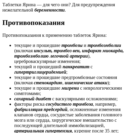
Таблетки Ярина — для чего они? Для предупреждения
нежелательной
беременности
.
Противопоказания
Противопоказания к применению таблеток Ярина:
текущие и прошедшие
тромбозы
и
тромбоэмболии
(включая
инсульт, тромбоз вен, инфаркт миокарда,
тромбоэмболию легочной артерии
),
цереброваскулярные изменения;
текущий и прошедший
панкреатит
с
гипертриглицеридемией
;
текущие и прошедшие предтромбозные состояния
(включая
стенокардию
,
ишемические атаки
);
текущие и прошедшие
мигрени
с неврологическими
симптомами;
сахарный диабет
с васкулярными осложнениями;
факторы риска
сосудистого тромбоза
, например,
фибрилляция предсердий
, осложненные изменения
клапанов сердца, сосудистые заболевания головного
мозга или сердца, хирургическое вмешательство с
последующей длительной иммобилизацией,
артериальная гипертензия
, курение после 35 лет;