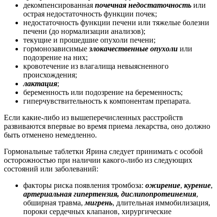
декомпенсированная
почечная недостаточность
или
острая недостаточность функции почек;
недостаточность функции печени или тяжелые болезни
печени (до нормализации анализов);
текущие и прошедшие опухоли печени;
гормонозависимые
злокачественные опухоли
или
подозрение на них;
кровотечение из влагалища невыясненного
происхождения;
лактация
;
беременность или подозрение на беременность;
гиперчувствительность к компонентам препарата.
Если какие-либо из вышеперечисленных расстройств
развиваются впервые во время приема лекарства, оно должно
быть отменено немедленно.
Гормональные таблетки Ярина следует принимать с особой
осторожностью при наличии какого-либо из следующих
состояний или заболеваний:
факторы риска появления тромбоза:
ожирение
,
курение
,
артериальная гипертензия, дислипопротеинемия
,
обширная травма,
мигрень
, длительная иммобилизация,
пороки сердечных клапанов, хирургические