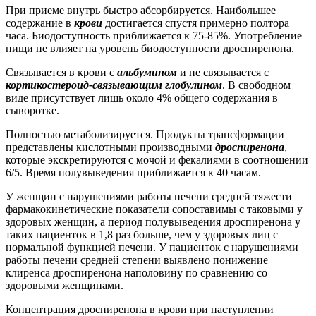
При приеме внутрь быстро абсорбируется. Наибольшее
содержание в
крови
достигается спустя примерно полтора
часа. Биодоступность приближается к 75-85%. Употребление
пищи не влияет на уровень биодоступности дроспиренона.
Связывается в крови с
альбумином
и не связывается с
кортикостероид-связывающим глобулином
. В свободном
виде присутствует лишь около 4% общего содержания в
сыворотке.
Полностью метаболизируется. Продукты трансформации
представлены кислотными производными
дроспиренона
,
которые экскретируются с мочой и фекалиями в соотношении
6/5. Время полувыведения приближается к 40 часам.
У женщин с нарушениями работы печени средней тяжести
фармакокинетические показатели сопоставимы с таковыми у
здоровых женщин, а период полувыведения дроспиренона у
таких пациенток в 1,8 раз больше, чем у здоровых лиц с
нормальной функцией печени. У пациенток с нарушениями
работы печени средней степени выявлено понижение
клиренса дроспиренона наполовину по сравнению со
здоровыми женщинами.
Концентрация дроспиренона в крови при наступлении