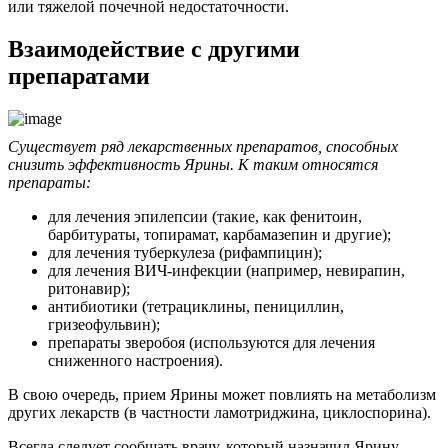
или тяжелой почечной недостаточности.
Взаимодействие с другими
препаратами
Существует ряд лекарственных препаратов, способных
снизить эффективность Ярины. К таким относятся
препараты:
для лечения эпилепсии (такие, как фенитоин,
барбитураты, топирамат, карбамазепин и другие);
для лечения туберкулеза (рифампицин);
для лечения ВИЧ-инфекции (например, невирапин,
ритонавир);
антибиотики (тетрациклины, пенициллин,
гризеофульвин);
препараты зверобоя (используются для лечения
сниженного настроения).
В свою очередь, прием Ярины может повлиять на метаболизм
других лекарств (в частности ламотриджина, циклоспорина).
Всегда следует сообщать врачу, который назначил Ярину,