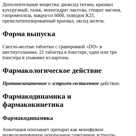
Дополнительные вещества: диоксид титана, крахмал
кукурузный, тальк, моногидрат лактозы, стеарат магния,
гипромеллоза, макрогол 6000, повидон К25,
прежелатинизированный крахмал, оксид железа.
Форма выпуска
Светло-желтые таблетки с гравировкой «
DO
» в
шестиугольнике, 21 таблетка в блистере, один или три
блистера в упаковке из картона.
Фармакологическое действие
Противозачаточное
и
эстроген-гестагенное
действие.
Фармакодинамика и
фармакокинетика
Фармакодинамика
Аннотация описывает препарат как монофазное
низкодозированное пероральное сочетанное эстроген-