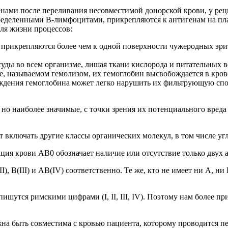
нами после переливания несовместимой донорской крови, у рец
ределенными В-лимфоцитами, прикрепляются к антигенам на пл
для жизни процессов:
 прикрепляются более чем к одной поверхности чужеродных эрит
уды во всем организме, лишая ткани кислорода и питательных в
, называемом гемолизом, их гемоглобин высвобождается в крово
ждения гемоглобина может легко нарушить их фильтрующую спос
 но наиболее значимые, с точки зрения их потенциального вред
 включать другие классы органических молекул, в том числе у
ация крови AB0 обозначает наличие или отсутствие только двух
, B(III) и AB(IV) соответственно. Те же, кто не имеет ни A, ни
тся римскими цифрами (I, II, III, IV). Поэтому нам более прив
жна быть совместима с кровью пациента, которому проводится п