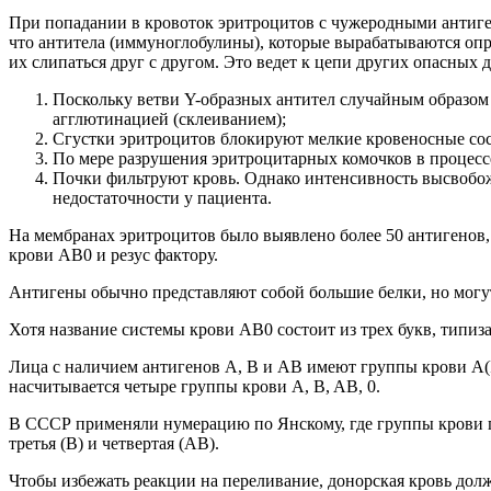
При попадании в кровоток эритроцитов с чужеродными антиге
что антитела (иммуноглобулины), которые вырабатываются оп
их слипаться друг с другом. Это ведет к цепи других опасных 
Поскольку ветви Y-образных антител случайным образом
агглютинацией (склеиванием);
Сгустки эритроцитов блокируют мелкие кровеносные сос
По мере разрушения эритроцитарных комочков в процессе
Почки фильтруют кровь. Однако интенсивность высвобо
недостаточности у пациента.
На мембранах эритроцитов было выявлено более 50 антигенов,
крови AB0 и резус фактору.
Антигены обычно представляют собой большие белки, но могут
Хотя название системы крови AB0 состоит из трех букв, типиз
Лица с наличием антигенов A, B и AB имеют группы крови A(II)
насчитывается четыре группы крови A, B, AB, 0.
В СССР применяли нумерацию по Янскому, где группы крови пишу
третья (B) и четвертая (AB).
Чтобы избежать реакции на переливание, донорская кровь дол