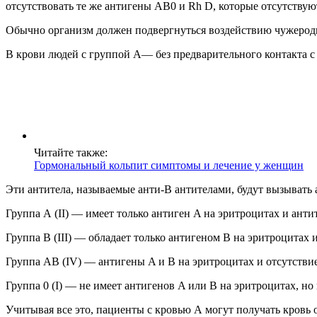
отсутствовать те же антигены AB0 и Rh D, которые отсутствую
Обычно организм должен подвергнуться воздействию чужеродны
В крови людей с группой А— без предварительного контакта 
Читайте также:
Гормональный кольпит симптомы и лечение у женщин
Эти антитела, называемые анти-В антителами, будут вызывать
Группа А (II) — имеет только антиген A на эритроцитах и антит
Группа B (III) — обладает только антигеном B на эритроцитах 
Группа АВ (IV) — антигены A и B на эритроцитах и отсутствие
Группа 0 (I) — не имеет антигенов A или B на эритроцитах, но 
Учитывая все это, пациенты с кровью А могут получать кровь 