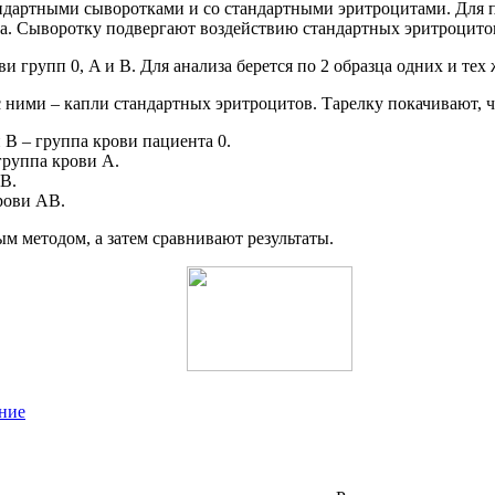
андартными сыворотками и со стандартными эритроцитами. Для 
а. Сыворотку подвергают воздействию стандартных эритроцито
групп 0, A и B. Для анализа берется по 2 образца одних и тех 
с ними – капли стандартных эритроцитов. Тарелку покачивают, 
B – группа крови пациента 0.
группа крови A.
B.
рови AB.
м методом, а затем сравнивают результаты.
ние