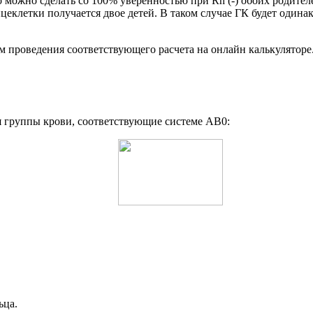
о можно сделать со 100% уверенностью при Rh (-) обоих родител
яйцеклетки получается двое детей. В таком случае ГК будет один
м проведения соответствующего расчета на онлайн калькуляторе
я группы крови, соответствующие системе AB0:
ьца.