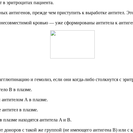
т в эритроцитах пациента.
х антигенов, прежде чем приступить к выработке антител. Это
с несовместимой кровью — уже сформированы антитела к антиге
 агглютинацию и гемолиз, если они когда-либо столкнутся с эр
ело B в плазме.
и антителом А в плазме.
 антител в плазме.
в плазме находятся антитела A и B.
от доноров с такой же группой (не имеющего антигена В) или с