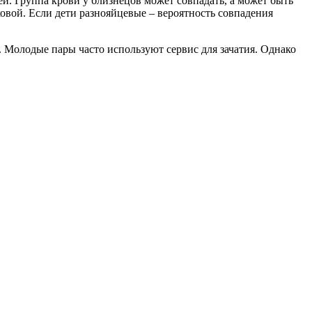
ей. Группа крови у близнецов может совпадать, а может быть
аковой. Если дети разнояйцевые – вероятность совпадения
. Молодые пары часто используют сервис для зачатия. Однако