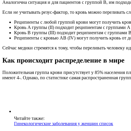
Аналогична ситуация и для пациентов с группой B, им подходи
Если не учитывать резус-фактор, то кровь можно переливать 
Реципиенты с любой группой крови могут получить кровь 
Кровь A группы (II) подходит реципиентам с группами А (
Кровь B группы (III) подходит реципиентам с группами B (
Реципиенты с кровью AB (IV) могут получить кровь от д
Cейчас медики стремятся к тому, чтобы переливать человеку и
Как происходит распределение в мире
Положительная группа крови присутствует у 85% населения пл
имеют 4-. Однако, по статистике самая распространенная групп
Читайте также:
Гинекологические заболевания у женщин список