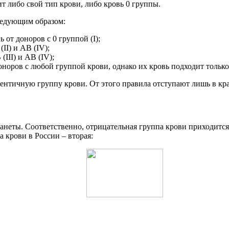
т либо свой тип крови, либо кровь 0 группы.
следующим образом:
от доноров с 0 группой (I);
II) и АB (IV);
III) и AB (IV);
оноров с любой группой крови, однако их кровь подходит только
дентичную группу крови. От этого правила отступают лишь в кр
анеты. Соответственно, отрицательная группа крови приходитс
а крови в России – вторая: