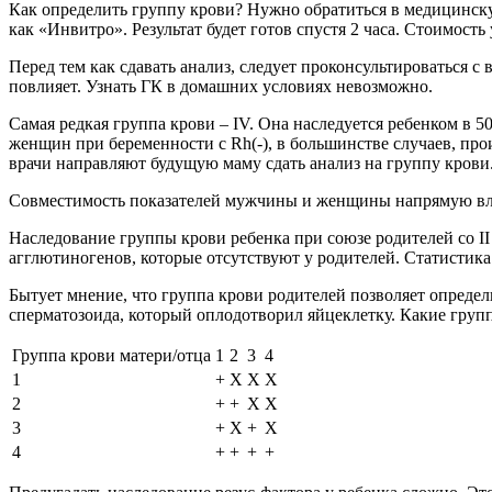
Как определить группу крови? Нужно обратиться в медицинску
как «Инвитро». Результат будет готов спустя 2 часа. Стоимость 
Перед тем как сдавать анализ, следует проконсультироваться с 
повлияет. Узнать ГК в домашних условиях невозможно.
Самая редкая группа крови – IV. Она наследуется ребенком в 
женщин при беременности с Rh(-), в большинстве случаев, пр
врачи направляют будущую маму сдать анализ на группу крови
Совместимость показателей мужчины и женщины напрямую влияе
Наследование группы крови ребенка при союзе родителей со II
агглютиногенов, которые отсутствуют у родителей. Статистика
Бытует мнение, что группа крови родителей позволяет опреде
сперматозоида, который оплодотворил яйцеклетку. Какие груп
Группа крови матери/отца
1
2
3
4
1
+
Х
Х
Х
2
+
+
Х
Х
3
+
Х
+
Х
4
+
+
+
+