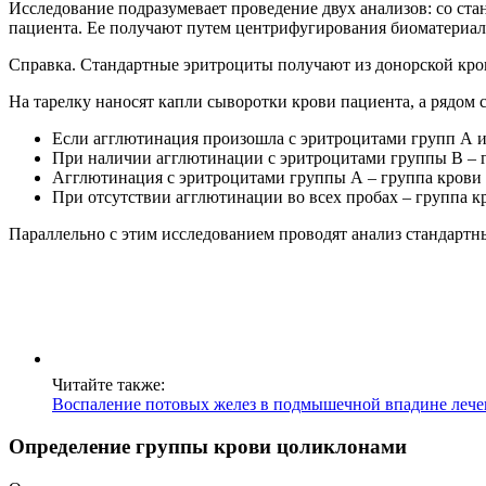
Исследование подразумевает проведение двух анализов: со ст
пациента. Ее получают путем центрифугирования биоматериал
Справка. Стандартные эритроциты получают из донорской крови 
На тарелку наносят капли сыворотки крови пациента, а рядом 
Если агглютинация произошла с эритроцитами групп А и 
При наличии агглютинации с эритроцитами группы B – 
Агглютинация с эритроцитами группы А – группа крови 
При отсутствии агглютинации во всех пробах – группа к
Параллельно с этим исследованием проводят анализ стандартны
Читайте также:
Воспаление потовых желез в подмышечной впадине лече
Определение группы крови цоликлонами