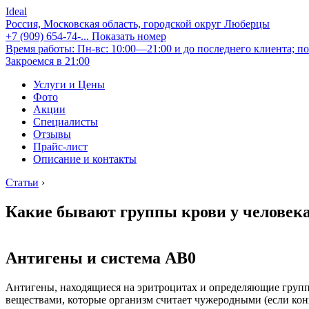
Ideal
Россия, Московская область, городской округ Люберцы
+7 (909) 654-74-...
Показать номер
Время работы: Пн-вс: 10:00—21:00 и до последнего клиента; по
Закроемся в 21:00
Услуги и Цены
Фото
Акции
Специалисты
Отзывы
Прайс-лист
Описание и контакты
Статьи
›
Какие бывают группы крови у человека
Антигены и система AB0
Антигены, находящиеся на эритроцитах и определяющие группу 
веществами, которые организм считает чужеродными (если конк