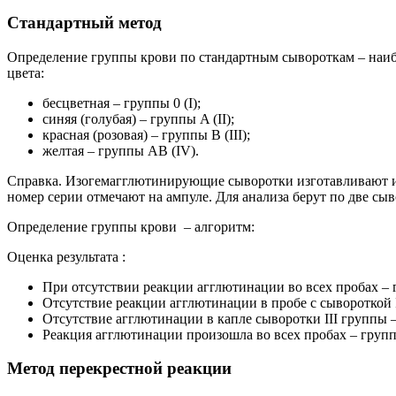
Стандартный метод
Определение группы крови по стандартным сывороткам – наиб
цвета:
бесцветная – группы 0 (I);
синяя (голубая) – группы A (II);
красная (розовая) – группы B (III);
желтая – группы AB (IV).
Справка. Изогемагглютинирующие сыворотки изготавливают из
номер серии отмечают на ампуле. Для анализа берут по две сы
Определение группы крови – алгоритм:
Оценка результата :
При отсутствии реакции агглютинации во всех пробах – г
Отсутствие реакции агглютинации в пробе с сывороткой I
Отсутствие агглютинации в капле сыворотки III группы – 
Реакция агглютинации произошла во всех пробах – групп
Метод перекрестной реакции