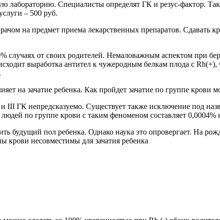
ю лабораторию. Специалисты определят ГК и резус-фактор. Так
услуги – 500 руб.
врачом на предмет приема лекарственных препаратов. Сдавать кро
50% случаях от своих родителей. Немаловажным аспектом при бер
оисходит выработка антител к чужеродным белкам плода с Rh(+)
.
т на зачатие ребенка. Как пройдет зачатие по группе крови мо
 и III ГК непредсказуемо. Существует также исключение под на
 людей по группе крови с таким феноменом составляет 0,0004% 
лить будущий пол ребенка. Однако наука это опровергает. На р
пы крови несовместимы для зачатия ребенка