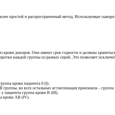
олее простой и распространенный метод. Используемые сыворот
 крови доноров. Они имеют срок годности и должны храниться 
воротки каждой группы из разных серий. Это позволяет исключит
руппа крови пациента 0 (I).
I группы, во всех остальных агглютинация произошла – группа A
у пациента группа крови B (III).
а крови AB (IV).