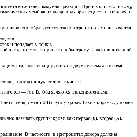
ипиента возникает иммунная реакция. Происходит это потому,
азматических мембранах введенных эритроцитов и заставляют
роцитов, они образуют сгустки эритроцитов. Это называется
еществ;
ток и попадает в почки.
обность, что может привести к быстрому развитию почечной
а пациентам, классифицируются по двум системам: системе
глеводы, липиды и нуклеиновые кислоты.
 антигенов — A и B. Оба являются гликопротеинами.
 B антигенов, имеют 0(I) группу крови. Таким образом, у людей
ычно называть группы крови как: первая (0), вторая (A),
ереливание. В частности, в эритроцитах донора должны