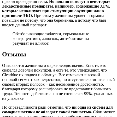
правил проведения теста.
Но повлиять могут и некоторые
лекарственные препараты, например, содержащие ХГЧ,
которые используют при стимуляции овуляции или в
протоколе ЭКО.
При этом у женщины уровень гормона
повышен не потому, что она беременна, а потому что был
введен данный препарат.
Обезболивающие таблетки, гормональные
контрацептивы, алкоголь, антибиотики на
результат не влияют.
Отзывы
Отзываются женщины о марке неоднозначно. Есть те, кто
оказался доволен покупкой, а есть те, кто утверждают, что
Clearblue их подвел и обманул. Все отмечают высокий
ценовой сегмент как недостаток, но отсутствие сомнительный
слабых вторых полосок – как несомненное достоинство,
благодаря которому расшифровка не представляет большого
труда. Точность действительно не составляет 99%, указанных
на упаковке.
Но справедливости ради отметим, что
ни одна из систем для
самодиагностики не обладает такой точностью.
Сбои может
давать даже позиционируемая как наиболее точная цифровая