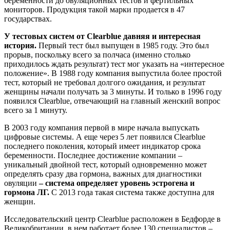
беременности до овуляционных тестов и фертильных
мониторов. Продукция такой марки продается в 47
государствах.
У тестовых систем от Clearblue давняя и интересная
история.
Первый тест был выпущен в 1985 году. Это был
прорыв, поскольку всего за полчаса (именно столько
приходилось ждать результат) тест мог указать на «интересное
положение». В 1988 году компания выпустила более простой
тест, который не требовал долгого ожидания, и результат
женщины начали получать за 3 минуты. И только в 1996 году
появился Clearblue, отвечающий на главный женский вопрос
всего за 1 минуту.
В 2003 году компания первой в мире начала выпускать
цифровые системы. А еще через 5 лет появился Clearblue
последнего поколения, который имеет индикатор срока
беременности. Последнее достижение компании –
уникальный двойной тест, который одновременно может
определять сразу два гормона, важных для диагностики
овуляции
– система определяет уровень эстрогена и
гормона ЛГ.
С 2013 года такая система также доступна для
женщин.
Исследовательский центр Clearblue расположен в Бедфорде в
Великобритании, в нем работает более 130 специалистов –