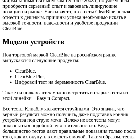
Фирма занимается выпуском тестов с 2008 г, но уже успела
приобрести серьезный опыт и завоевать лидирующие
позиции на рынке. Учитывая то, что тесты ClearBlue нельзя
отнести к дешевым, причины успеха необходимо искать в
высокой точности, надежности и удобстве продукции
ClearBlue.
Модели устройств
Под торговой маркой ClearBlue на российском рынке
выпускаются следующие продукты:
ClearBlue,
ClearBlue Plus,
Цифровой тест на беременность ClearBlue.
Также на полках аптек можно встретить и старые тесты из
этой линейки – Easy и Compact.
Все тесты Клиаблу являются струйными. Это значит, что
верный результат можно получить, даже подставив кончик
устройства под струю мочи. Далеко не все тесты могут
похвастаться подобной чувствительностью. Ведь
большинство тестов дают правильные показания только после
того, как их окунуть в емкость с мочой. Таким образом, тесты