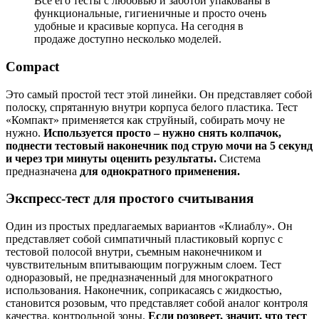
Все его тесты с любовью и заботой упакованы в
функциональные, гигиеничные и просто очень
удобные и красивые корпуса. На сегодня в
продаже доступно несколько моделей.
Compact
Это самый простой тест этой линейки. Он представляет собой
полоску, спрятанную внутри корпуса белого пластика. Тест
«Компакт» применяется как струйный, собирать мочу не
нужно.
Используется просто – нужно снять колпачок,
поднести тестовый наконечник под струю мочи на 5 секунд
и через три минуты оценить результаты.
Система
предназначена
для однократного применения.
Экспресс-тест для простого считывания
Один из простых предлагаемых вариантов «Клиаблу». Он
представляет собой симпатичный пластиковый корпус с
тестовой полосой внутри, съемным наконечником и
чувствительным впитывающим погружным слоем. Тест
одноразовый, не предназначенный для многократного
использования. Наконечник, соприкасаясь с жидкостью,
становится розовым, что представляет собой аналог контроля
качества, контрольной зоны.
Если розовеет, значит, что тест