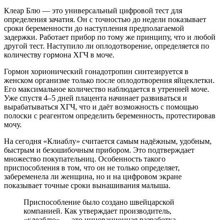
Клеар Блю — это универсальный цифровой тест для
определения зачатия. Он с точностью до недели показывает
сроки беременности до наступления предполагаемой
задержки. Работает прибор по тому же принципу, что и любой
другой тест. Наступило ли оплодотворение, определяется по
количеству гормона ХГЧ в моче.
Гормон хорионический гонадотропин синтезируется в
женском организме только после оплодотворения яйцеклетки.
Его максимальное количество наблюдается в утренней моче.
Уже спустя 4–5 дней плацента начинает развиваться и
вырабатываться ХГЧ, что и даёт возможность с помощью
полоски с реагентом определить беременность, протестировав
мочу.
На сегодня «Клиаблу» считается самым надёжным, удобным,
быстрым и безошибочным прибором. Это подтверждает
множество покупательниц. Особенность такого
приспособления в том, что он не только определяет,
забеременела ли женщина, но и на цифровом экране
показывает точные сроки вынашивания малыша.
Приспособление было создано швейцарской
компанией. Как утверждает производитель,
«клеаблю» — это инновационная разработка,