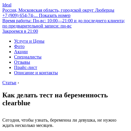
Ideal
Россия, Московская область, городской округ Люберцы
+7 (909) 654-74-...
Показать номер
Время работы: Пн-вс: 10:00—21:00 и до последнего клиента;
по предварительной записи: пн-вс
Закроемся в 21:00
Услуги и Цены
Фото
Акции
Специалисты
Отзывы
Прайс-лист
Описание и контакты
Статьи
›
Как делать тест на беременность
clearblue
Сегодня, чтобы узнать, беременна ли девушка, не нужно
ждать несколько месяцев.