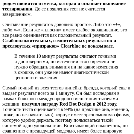
рядом появится отметка, которая и оглашает окончание
тестирования.
До ее появления тест не считается
завершенным.
Считывание результатов довольно простое. Либо это «+»,
либо «–». Если же «плюсик» имеет слабое окрашивание, это
все равно оценивается как положительный результат.
Слабоположительных, сомнительных результатов и
пресловутых «призраков» Clearblue не показывает.
В течение 10 минут результаты считают точными
и достоверными, по истечении этого времени не
нужно обращать внимания ни на какие изменения
в окошке, они уже не имеют диагностической
ценности и значения.
Самый точный из всех тестов линейки бренда, который еще и
выдает результат всего за 1 минуту. Он был исследован в
рамках большого международного испытания тысячами
женщин,
получил награду Red Dot Design в 2012 году.
Точность теста оценивается в 99% (на практике она, конечно,
ниже, но незначительно), корпус имеет эргономичную форму,
которую удобно держать, поэтому пользоваться такой
системой одно удовольствие. Впитывающий наконечник, по
сравнению с предыдущей моделью, имеет более широкую