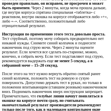
проведен правильно, он исправен, не просрочен и может
быть применен
. Через 2 минуты, когда моча прошла дальше,
где внутри корпуса спрятана специальная «таблетка» с
реактивом, внутри окошка на корпусе отображается либо «+»,
либо «–». Соответственно, положительный либо
отрицательный результат.
Инструкция по применению этого теста довольно проста.
Тест струйный, поэтому мочу собирать предварительно нет
никакой нужды. Снимите синий колпачок и поднесите
наконечник под струю мочи. Через 2 минуты оцените
результат. Если хочется все сделать по-старинке, можно,
конечно, и собрать мочу. Если тест подставляют под струю,
рекомендуется выдержать еще
не менее 5 секунд, а в
собранной моче – 15–20 секунд.
После этого на тест нужно вернуть обратно снятый ранее
синий колпачок, положить тест на ровную и сухую
поверхность. Допустимо держать тест в руках, но только в
положении впитывающим (ставшим розовым) наконечником
вниз. Поднимать наконечник вверх инструкция запрещает.
Примечательно, что
голубые линии начнут появляться в
окошке на корпусе почти сразу, но считывать
окончательный результат производители рекомендуют
только после того, как в маленьком контрольном окне