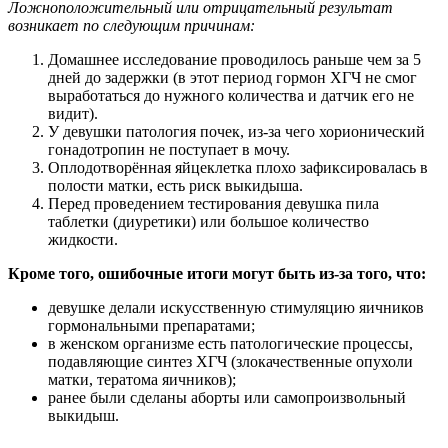
Ложноположительный или отрицательный результат
возникает по следующим причинам:
Домашнее исследование проводилось раньше чем за 5
дней до задержки (в этот период гормон ХГЧ не смог
выработаться до нужного количества и датчик его не
видит).
У девушки патология почек, из-за чего хорионический
гонадотропин не поступает в мочу.
Оплодотворённая яйцеклетка плохо зафиксировалась в
полости матки, есть риск выкидыша.
Перед проведением тестирования девушка пила
таблетки (диуретики) или большое количество
жидкости.
Кроме того, ошибочные итоги могут быть из-за того, что:
девушке делали искусственную стимуляцию яичников
гормональными препаратами;
в женском организме есть патологические процессы,
подавляющие синтез ХГЧ (злокачественные опухоли
матки, тератома яичников);
ранее были сделаны аборты или самопроизвольный
выкидыш.