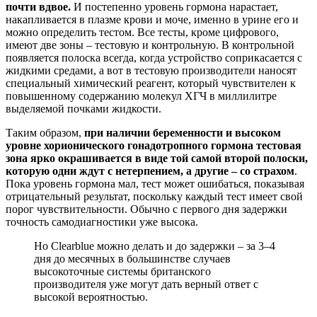
почти вдвое.
И постепенно уровень гормона нарастает,
накапливается в плазме крови и моче, именно в урине его и
можно определить тестом. Все тесты, кроме цифрового,
имеют две зоны – тестовую и контрольную. В контрольной
появляется полоска всегда, когда устройство соприкасается с
жидкими средами, а вот в тестовую производители наносят
специальный химический реагент, который чувствителен к
повышенному содержанию молекул ХГЧ в миллилитре
выделяемой почками жидкости.
Таким образом,
при наличии беременности и высоком
уровне хорионического гонадотропного гормона тестовая
зона ярко окрашивается в виде той самой второй полоски,
которую одни ждут с нетерпением, а другие – со страхом
.
Пока уровень гормона мал, тест может ошибаться, показывая
отрицательный результат, поскольку каждый тест имеет свой
порог чувствительности. Обычно с первого дня задержки
точность самодиагностики уже высока.
Но Clearblue можно делать и до задержки – за 3–4
дня до месячных в большинстве случаев
высокоточные системы британского
производителя уже могут дать верный ответ с
высокой вероятностью.