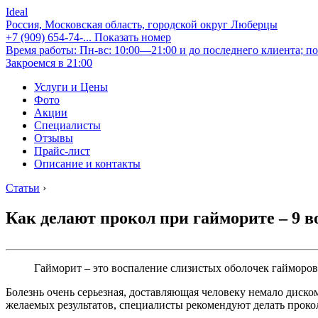
Ideal
Россия, Московская область, городской округ Люберцы
+7 (909) 654-74-...
Показать номер
Время работы: Пн-вс: 10:00—21:00 и до последнего клиента; по
Закроемся в 21:00
Услуги и Цены
Фото
Акции
Специалисты
Отзывы
Прайс-лист
Описание и контакты
Статьи
›
Как делают прокол при гайморите – 9 
Гайморит – это воспаление слизистых оболочек гайморов
Болезнь очень серьезная, доставляющая человеку немало диско
желаемых результатов, специалисты рекомендуют делать проко