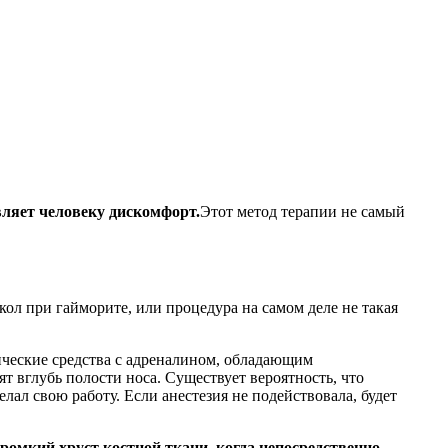
вляет человеку дискомфорт.
Этот метод терапии не самый
ол при гайморите, или процедура на самом деле не такая
ические средства с адреналином, обладающим
ят вглубь полости носа. Существует вероятность, что
лал свою работу. Если анестезия не подействовала, будет
омкий хруст костной ткани, когда непосредственно