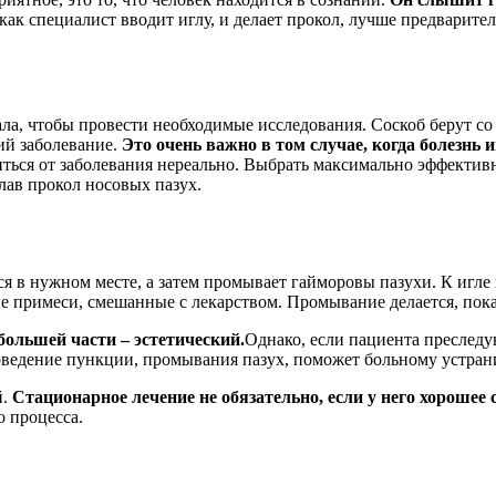
как специалист вводит иглу, и делает прокол, лучше предварите
а, чтобы провести необходимые исследования. Соскоб берут со 
ий заболевание.
Это очень важно в том случае, когда болезнь 
виться от заболевания нереально. Выбрать максимально эффекти
лав прокол носовых пазух.
ется в нужном месте, а затем промывает гайморовы пазухи. К и
 примеси, смешанные с лекарством. Промывание делается, пока 
большей части – эстетический.
Однако, если пациента преследу
роведение пункции, промывания пазух, поможет больному устра
й.
Стационарное лечение не обязательно, если у него хорошее 
о процесса.