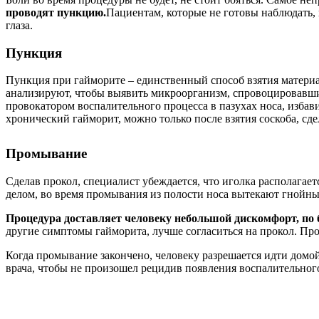
проводят пункцию.
Пациентам, которые не готовы наблюдать, 
глаза.
Пункция
Пункция при гайморите – единственный способ взятия материал
анализируют, чтобы выявить микроорганизм, спровоцировавш
провокатором воспалительного процесса в пазухах носа, изба
хронический гайморит, можно только после взятия соскоба, сде
Промывание
Сделав прокол, специалист убеждается, что иголка располага
делом, во время промывания из полости носа вытекают гнойные
Процедура доставляет человеку небольшой дискомфорт, по 
другие симптомы гайморита, лучше согласиться на прокол. П
Когда промывание закончено, человеку разрешается идти домо
врача, чтобы не произошел рецидив появления воспалительног