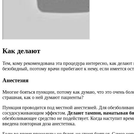
Как делают
Тем, кому рекомендована эта процедура интересно, как делают
безобидный, поэтому врачи прибегают к нему, если имеется ос
Анестезия
Многие бояться пункции, потому как думаю, что это очень бол
страшная, как о ней думают пациенты?
Пункция проводится под местной анестезией. Для обезболиван
сосудосуживающим эффектом.
Делают тампон, наматывая би
обезболивающее средство не подействует. Когда наступит время
введена повторная доза анестетика.
Боли во время процедуры не будет, не стоит бояться. Самое неп