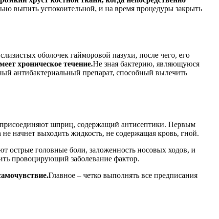
льно выпить успокоительной, и на время процедуры закрыть
слизистых оболочек гайморовой пазухи, после чего, его
имеет хроническое течение.
Не зная бактерию, являющуюся
вный антибактериальный препарат, способный вылечить
гле присоединяют шприц, содержащий антисептики. Первым
не начнет выходить жидкость, не содержащая кровь, гной.
ют острые головные боли, заложенность носовых ходов, и
нить провоцирующий заболевание фактор.
самочувствие.
Главное – четко выполнять все предписания