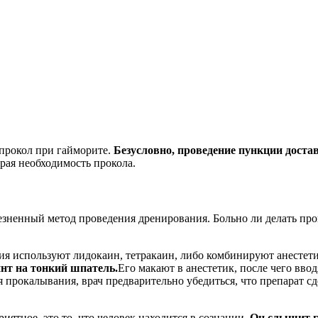
 прокол при гайморите.
Безусловно, проведение пункции доста
трая необходимость прокола.
езненный метод проведения дренирования. Больно ли делать прок
ия используют лидокаин, тетракаин, либо комбинируют анестет
нт на тонкий шпатель.
Его макают в анестетик, после чего ввод
 прокалывания, врач предварительно убедиться, что препарат сде
риятное, это то, что человек находится в сознании.
Он слышит гр