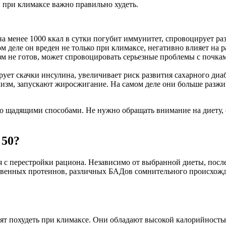
 при климаксе важно правильно худеть.
на менее 1000 ккал в сутки погубит иммунитет, спровоцирует ра
м деле он вреден не только при климаксе, негативно влияет на 
зм не готов, может спровоцировать серьезные проблемы с почка
ует скачки инсулина, увеличивает риск развития сахарного диаб
изм, запускают жиросжигание. На самом деле они больше разжигаю
о щадящими способами. Не нужно обращать внимание на диету, 
 50?
я с перестройки рациона. Независимо от выбранной диеты, пос
твенных протеинов, различных БАДов сомнительного происхожде
ят похудеть при климаксе. Они обладают высокой калорийность