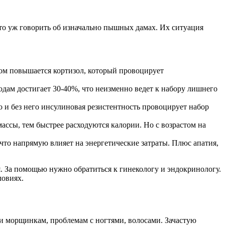
то уж говорить об изначально пышных дамах. Их ситуация
том повышается кортизол, который провоцирует
годам достигает 30-40%, что неизменно ведет к набору лишнего
о и без него инсулиновая резистентность провоцирует набор
сы, тем быстрее расходуются калории. Но с возрастом на
что напрямую влияет на энергетические затраты. Плюс апатия,
. За помощью нужно обратиться к гинекологу и эндокринологу.
ловиях.
 и морщинкам, проблемам с ногтями, волосами. Зачастую