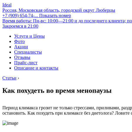
Ideal
Россия, Московская область, городской округ Люберцы
+7 (909) 654-74-...
Показать номер
Время работы: Пн-вс: 10:00—21:00 и до последнего клиента; по
Закроемся в 21:00
Услуги и Цены
Фото
Акции
Специалисты
Отзывы
Прайс-лист
Описание и контакты
Статьи
›
Как похудеть во время менопаузы
Период климакса грозит не только стрессами, приливами, раз
остановить. Как похудеть при климаксе без диетолога? Ловит