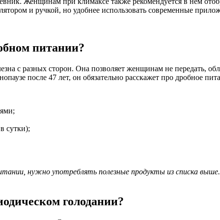
евник. Женщинам при климаксе также рекомендуется в нем отобр
ятором и ручкой, но удобнее использовать современные прилож
робном питании?
езна с разных сторон. Она позволяет женщинам не передать, обл
нопаузе после 47 лет, он обязательно расскажет про дробное пит
иями;
в сутки);
итании, нужно употреблять полезные продукты из списка выше.
риодическом голодании?