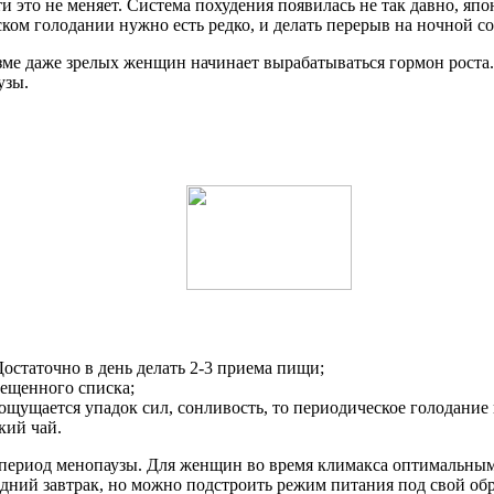
 это не меняет. Система похудения появилась не так давно, яп
ом голодании нужно есть редко, и делать перерыв на ночной сон
ме даже зрелых женщин начинает вырабатываться гормон роста. 
узы.
Достаточно в день делать 2-3 приема пищи;
рещенного списка;
ощущается упадок сил, сонливость, то периодическое голодание 
кий чай.
ериод менопаузы. Для женщин во время климакса оптимальным буд
дний завтрак, но можно подстроить режим питания под свой обра