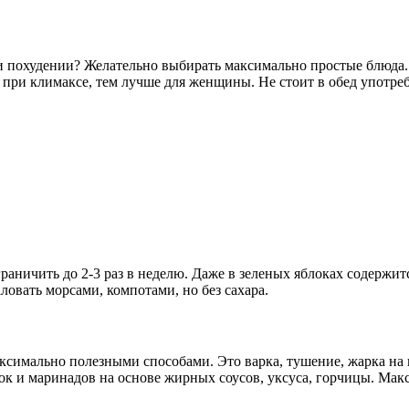
и похудении? Желательно выбирать максимально простые блюда. 
при климаксе, тем лучше для женщины. Не стоит в обед употреб
граничить до 2-3 раз в неделю. Даже в зеленых яблоках содержит
ловать морсами, компотами, но без сахара.
симально полезными способами. Это варка, тушение, жарка на г
ок и маринадов на основе жирных соусов, уксуса, горчицы. Макс