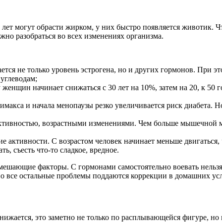
лет могут обрасти жирком, у них быстро появляется животик. Ч
ажно разобраться во всех изменениях организма.
тся не только уровень эстрогена, но и других гормонов. При э
 углеводам;
женщин начинает снижаться с 30 лет на 10%, затем на 20, к 50 
имакса и начала менопаузы резко увеличивается риск диабета. Н
ивностью, возрастными изменениями. Чем больше мышечной мас
 активности. С возрастом человек начинает меньше двигаться, 
, съесть что-то сладкое, вредное.
е мешающие факторы. С гормонами самостоятельно воевать нельзя
Но все остальные проблемы поддаются коррекции в домашних ус
нижается, это заметно не только по расплывающейся фигуре, но