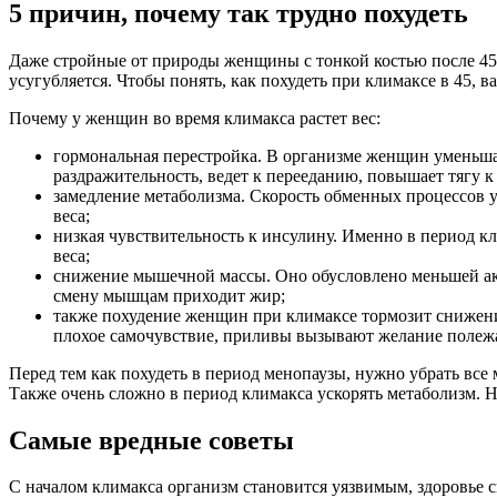
5 причин, почему так трудно похудеть
Даже стройные от природы женщины с тонкой костью после 45 
усугубляется. Чтобы понять, как похудеть при климаксе в 45, в
Почему у женщин во время климакса растет вес:
гормональная перестройка. В организме женщин уменьшае
раздражительность, ведет к перееданию, повышает тягу к
замедление метаболизма. Скорость обменных процессов у 
веса;
низкая чувствительность к инсулину. Именно в период кл
веса;
снижение мышечной массы. Оно обусловлено меньшей акт
смену мышцам приходит жир;
также похудение женщин при климаксе тормозит снижение
плохое самочувствие, приливы вызывают желание полежать
Перед тем как похудеть в период менопаузы, нужно убрать вс
Также очень сложно в период климакса ускорять метаболизм. 
Самые вредные советы
С началом климакса организм становится уязвимым, здоровье с