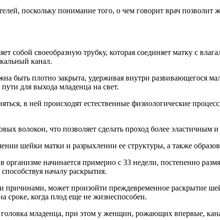
елей, поскольку понимание того, о чем говорит врач позволит 
яет собой своеобразную трубку, которая соединяет матку с вла
икальный канал.
на быть плотно закрыта, удерживая внутри развивающегося мал
пути для выхода младенца на свет.
яться, в ней происходят естественные физиологические процесс
овых волокон, что позволяет сделать проход более эластичным и
ении шейки матки и разрыхлении ее структуры, а также образов
организме начинается примерно с 33 недели, постепенно размяг
 способствуя началу раскрытия.
ми причинами, может произойти преждевременное раскрытие шей
а сроке, когда плод еще не жизнеспособен.
ит головка младенца, при этом у женщин, рожающих впервые, к