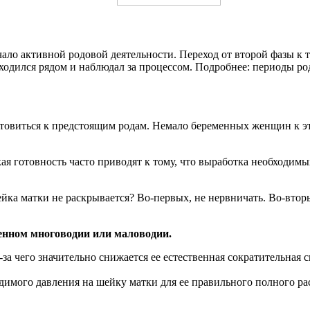
ало активной родовой деятельности. Переход от второй фазы к 
аходился рядом и наблюдал за процессом. Подробнее: периоды р
товиться к предстоящим родам. Немало беременных женщин к эт
я готовность часто приводят к тому, что выработка необходимых
йка матки не раскрывается? Во-первых, не нервничать. Во-вторы
енном многоводии или маловодии.
за чего значительно снижается ее естественная сократительная
имого давления на шейку матки для ее правильного полного ра