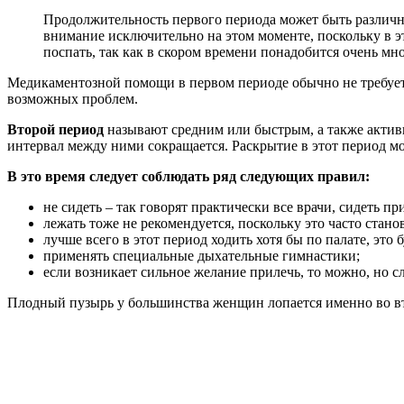
Продолжительность первого периода может быть различной
внимание исключительно на этом моменте, поскольку в э
поспать, так как в скором времени понадобится очень мно
Медикаментозной помощи в первом периоде обычно не требуетс
возможных проблем.
Второй период
называют средним или быстрым, а также активн
интервал между ними сокращается. Раскрытие в этот период мож
В это время следует соблюдать ряд следующих правил:
не сидеть – так говорят практически все врачи, сидеть при
лежать тоже не рекомендуется, поскольку это часто стан
лучше всего в этот период ходить хотя бы по палате, это
применять специальные дыхательные гимнастики;
если возникает сильное желание прилечь, то можно, но с
Плодный пузырь у большинства женщин лопается именно во вто