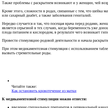
Также проблемы с раскрытием возникают и у женщин, чей возра
Кроме этого, сложности в родах, связанные с тем, что шейка
или сахарный диабет, а также заболевания гениталий.
Нередко случается и так, что посещая врача перед родами, жен
является серьезной в тех случаях, когда беременность уже до
плода питанием и кислородом, в результате чего возникает гип
Провести стимуляцию родовой деятельности и начала раскрыт
При этом медикаментозная стимуляция с использованием табле
вызвать стремительные роды.
Читайте также:
Как остановить кровотечение из матки
К медикаментозной стимуляции можно отнести:
введение специальных препаратов в цервикальный канал, 