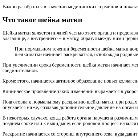
Важно разобраться в значении медицинских терминов и показат
Что такое шейка матки
Шейка матки является нижней частью этого органа и представл
влагалище, а внутреннего − в матку, образуя между ними церв
При нормальном течении беременности шейка матки долж
шейка матки начинает раскрываться, освобождая родовые 
При увеличении срока беременности шейка матки начинает мен
соединительной.
Кроме этого, начинается активное образование новых коллаген
Клиническое проявление таких изменений выражается в укороч
Подготовка к нормальному раскрытию шейки матки при родах в 
опускается ниже, создавая дополнительное давление на орган и
В некоторых случаях, когда работа органа нарушена различны
позднем сроке или к выкидышу, если родовой процесс начался н
Раскрытие начинается со стороны внутреннего зева, куда дав