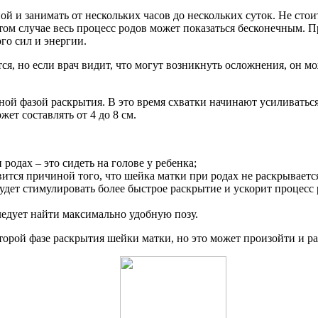
 и занимать от нескольких часов до нескольких суток. Не стоит
том случае весь процесс родов может показаться бесконечным. 
го сил и энергии.
я, но если врач видит, что могут возникнуть осложнения, он м
ой фазой раскрытия. В это время схватки начинают усиливаться
ет составлять от 4 до 8 см.
 родах – это сидеть на голове у ребенка;
овится причиной того, что шейка матки при родах не раскрываетс
 будет стимулировать более быстрое раскрытие и ускорит процесс
ледует найти максимально удобную позу.
рой фазе раскрытия шейки матки, но это может произойти и ран