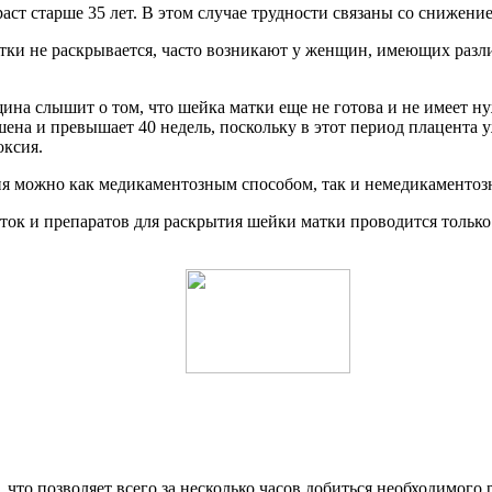
ст старше 35 лет. В этом случае трудности связаны со снижени
 матки не раскрывается, часто возникают у женщин, имеющих ра
щина слышит о том, что шейка матки еще не готова и не имеет ну
ношена и превышает 40 недель, поскольку в этот период плацен
оксия.
ия можно как медикаментозным способом, так и немедикаментоз
ток и препаратов для раскрытия шейки матки проводится только
что позволяет всего за несколько часов добиться необходимого р