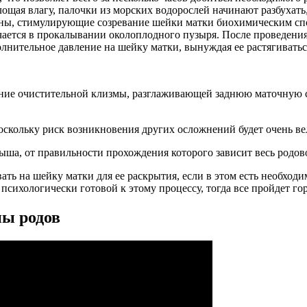
ощая влагу, палочки из морских водорослей начинают разбухать,
ины, стимулирующие созревание шейки матки биохимическим сп
ается в прокалывании околоплодного пузыря. После проведения
лнительное давление на шейку матки, вынуждая ее растягиватьс
ние очистительной клизмы, разглаживающей заднюю маточную ст
поскольку риск возникновения других осложнений будет очень ве
ша, от правильности прохождения которого зависит весь родов
ать на шейку матки для ее раскрытия, если в этом есть необход
сихологически готовой к этому процессу, тогда все пройдет гор
пы родов