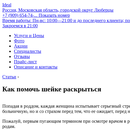
Ideal
Россия, Московская область, городской округ Люберцы
+7 (909) 654-74-...
Показать номер
Время работы: Пн-вс: 10:00—21:00 и до последнего клиента; по
Закроемся в 21:00
Услуги и Цены
Фото
Акции
Специалисты
Отзывы
Прайс-лист
Описание и контакты
Статьи
›
Как помочь шейке раскрыться
Попадая в роддом, каждая женщина испытывает серьезный стрес
больничную, но и со страхом перед тем, что ее ожидает, перед
Пожалуй, первым пугающим термином при осмотре врачом в ро
родам.