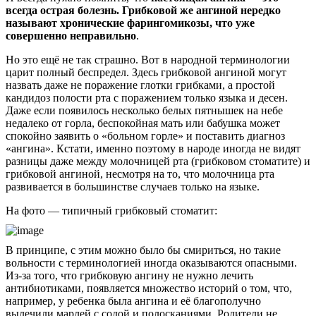
всегда острая болезнь. Грибковой же ангиной нередко
называют хронические фарингомикозы, что уже
совершенно неправильно
.
Но это ещё не так страшно. Вот в народной терминологии
царит полный беспредел. Здесь грибковой ангиной могут
назвать даже не поражение глотки грибками, а простой
кандидоз полости рта с поражением только языка и десен.
Даже если появилось несколько белых пятнышек на небе
недалеко от горла, беспокойная мать или бабушка может
спокойно заявить о «больном горле» и поставить диагноз
«ангина». Кстати, именно поэтому в народе иногда не видят
разницы даже между молочницей рта (грибковом стоматите) и
грибковой ангиной, несмотря на то, что молочница рта
развивается в большинстве случаев только на языке.
На фото — типичный грибковый стоматит:
В принципе, с этим можно было бы смириться, но такие
вольности с терминологией иногда оказываются опасными.
Из-за того, что грибковую ангину не нужно лечить
антибиотиками, появляется множество историй о том, что,
например, у ребенка была ангина и её благополучно
вылечили марлей с содой и полосканиями. Родители не