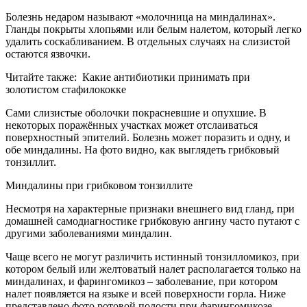
Болезнь недаром называют «молочница на миндалинах».
Гланды покрыты хлопьями или белым налетом, который легко
удалить соскабливанием. В отдельных случаях на слизистой
остаются язвочки.
Читайте также:
Какие антибиотики принимать при
золотистом стафилококке
Сами слизистые оболочки покрасневшие и опухшие. В
некоторых поражённых участках может отслаиваться
поверхностный эпителий. Болезнь может поразить и одну, и
обе миндалины. На фото видно, как выглядеть грибковый
тонзиллит.
Миндалины при грибковом тонзиллите
Несмотря на характерные признаки внешнего вид гланд, при
домашней самодиагностике грибковую ангину часто путают с
другими заболеваниями миндалин.
Чаще всего не могут различить истинный тонзилломикоз, при
котором белый или желтоватый налет располагается только на
миндалинах, и фарингомикоз – заболевание, при котором
налет появляется на языке и всей поверхности горла. Ниже
представлено фото ротовой полости при фарингомикозе.