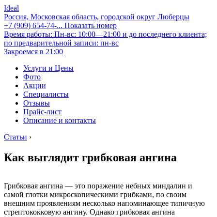
Ideal
Россия, Московская область, городской округ Люберцы
+7 (909) 654-74-...
Показать номер
Время работы: Пн-вс: 10:00—21:00 и до последнего клиента;
по предварительной записи: пн-вс
Закроемся в 21:00
Услуги и Цены
Фото
Акции
Специалисты
Отзывы
Прайс-лист
Описание и контакты
Статьи
›
Как выглядит грибковая ангина
Грибковая ангина — это поражение небных миндалин и
самой глотки микроскопическими грибками, по своим
внешним проявлениям несколько напоминающее типичную
стрептококковую ангину. Однако грибковая ангина