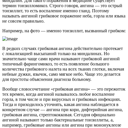
миндалин. Для такого поражения в медицине существует
термин тонзилломикоз. Строго говоря, ангина — это острый
тонзиллит, то есть воспаление именно гланд. Поэтому
называть ангиной грибковое поражение неба, горла или языка
не совсем правильно.
Например, на фото — именно тонзиллит, вызванный грибком:
В редких случаях грибковая ангина действительно протекает
с локализацией высыпаний только на миндалинах. Но
значительно чаще сами врачи называют грибковой ангиной
типичный фарингомикоз, то есть появление большого
количества грибкового налета на всех тканях глотки, включая
небные дужки, язычок, само мягкое небо. Чаще это делается
для простоты объяснения диагноза больному.
Вообще словосочетание «грибковая ангина» — это пережиток
тех времен, когда ангиной называлось любое воспаление
горла, в том числе и при вирусных и грибковых инфекциях.
Тогда и приходилось уточнять, какая ангина наблюдается в
конкретном случае — ангина при кори, дифтерийная ангина,
грибковая ангина, стрептококковая. Сегодня официально
ангиной называют только бактериальные тонзиллиты, а,
например, грибковые ангины или ангина при мононуклеозе