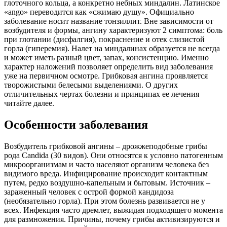
глоточного кольца, а конкретно небных миндалин. Латинское
«ango» переводится как «сжимаю душу». Официально
заболевание носит название тонзиллит. Вне зависимости от
возбудителя и формы, ангину характеризуют 2 симптома: боль
при глотании (дисфалгия), покраснение и отек слизистой
горла (гиперемия). Налет на миндалинах образуется не всегда
и может иметь разный цвет, запах, консистенцию. Именно
характер наложений позволяет определить вид заболевания
уже на первичном осмотре. Грибковая ангина проявляется
творожистыми белесыми выделениями. О других
отличительных чертах болезни и принципах ее лечения
читайте далее.
Особенности заболевания
Возбудитель грибковой ангины – дрожжеподобные грибы
рода Candida (30 видов). Они относятся к условно патогенным
микроорганизмам и часто населяют организм человека без
видимого вреда. Инфицирование происходит контактным
путем, редко воздушно-капельным и бытовым. Источник –
зараженный человек с острой формой кандидоза
(необязательно горла). При этом болезнь развивается не у
всех. Инфекция часто дремлет, выжидая подходящего момента
для размножения. Причины, почему грибы активизируются и