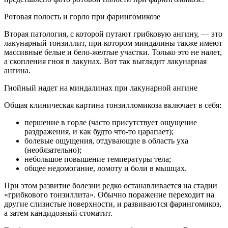
Ротовая полость и горло при фарингомикозе
Вторая патология, с которой путают грибковую ангину, — это
лакунарный тонзиллит, при котором миндалины также имеют
массивные белые и бело-желтые участки. Только это не налет,
а скопления гноя в лакунах. Вот так выглядит лакунарная
ангина.
Гнойный надет на миндалинах при лакунарной ангине
Общая клиническая картина тонзилломикоза включает в себя:
першение в горле (часто присутствует ощущение
раздражения, и как будто что-то царапает);
болевые ощущения, отдувающие в область уха
(необязательно);
небольшое повышение температуры тела;
общее недомогание, ломоту и боли в мышцах.
При этом развитие болезни редко останавливается на стадии
«грибкового тонзиллита». Обычно поражение переходит на
другие слизистые поверхности, и развиваются фарингомикоз,
а затем кандидозный стоматит.