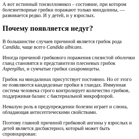
А вот истинный тонзилломикоз – состояние, при котором
болезнетворные грибки поражают только миндалины, —
развивается редко. И у детей, и у взрослых.
Почему появляется недуг?
В большинстве случаев причиной является грибок рода
Candida
, чаще всего
Candida albicans
.
Иногда причиной грибкового поражения слизистой оболочки
гланд становятся и представители плесневых грибок
Aspergillus,
и сумчатые грибки сахаромицеты.
Грибок на миндалинах присутствует постоянно. Но от этого
не появляются кандидозные пробки в гландах. Иммунная
система человека строго контролирует количество грибков,
поддерживая баланс с бактериальной микрофлорой.
Немалую роль в предупреждении болезни играет и слюна,
обладающая антисептическими свойствами.
Поэтому главной причиной грибковой ангины у взрослых и
детей является дисбактериоз, который может быть
спровоцирован: