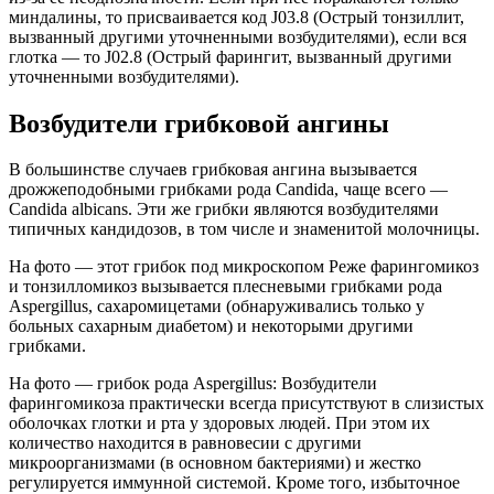
миндалины, то присваивается код J03.8 (Острый тонзиллит,
вызванный другими уточненными возбудителями), если вся
глотка — то J02.8 (Острый фарингит, вызванный другими
уточненными возбудителями).
Возбудители грибковой ангины
В большинстве случаев грибковая ангина вызывается
дрожжеподобными грибками рода Candida, чаще всего —
Candida albicans. Эти же грибки являются возбудителями
типичных кандидозов, в том числе и знаменитой молочницы.
На фото — этот грибок под микроскопом Реже фарингомикоз
и тонзилломикоз вызывается плесневыми грибками рода
Aspergillus, сахаромицетами (обнаруживались только у
больных сахарным диабетом) и некоторыми другими
грибками.
На фото — грибок рода Aspergillus: Возбудители
фарингомикоза практически всегда присутствуют в слизистых
оболочках глотки и рта у здоровых людей. При этом их
количество находится в равновесии с другими
микроорганизмами (в основном бактериями) и жестко
регулируется иммунной системой. Кроме того, избыточное