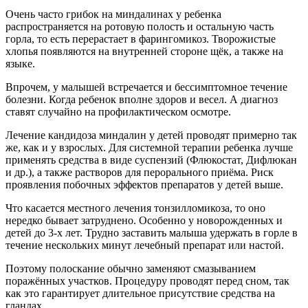
Очень часто грибок на миндалинах у ребенка
распространяется на ротовую полость и остальную часть
горла, то есть перерастает в фарингомикоз. Творожистые
хлопья появляются на внутренней стороне щёк, а также на
языке.
Впрочем, у малышей встречается и бессимптомное течение
болезни. Когда ребенок вполне здоров и весел. А диагноз
ставят случайно на профилактическом осмотре.
Лечение кандидоза миндалин у детей проводят примерно так
же, как и у взрослых. Для системной терапии ребенка лучше
применять средства в виде суспензий (Флюкостат, Дифлюкан
и др.), а также растворов для перорального приёма. Риск
проявления побочных эффектов препаратов у детей выше.
Что касается местного лечения тонзилломикоза, то оно
нередко бывает затруднено. Особенно у новорожденных и
детей до 3-х лет. Трудно заставить малыша удержать в горле в
течение нескольких минут лечебный препарат или настой.
Поэтому полоскание обычно заменяют смазыванием
поражённых участков. Процедуру проводят перед сном, так
как это гарантирует длительное присутствие средства на
гландах.