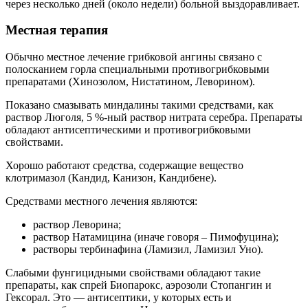
через несколько дней (около недели) больной выздоравливает.
Местная терапия
Обычно местное лечение грибковой ангины связано с
полосканием горла специальными противогрибковыми
препаратами (Хинозолом, Нистатином, Леворином).
Показано смазывать миндалины такими средствами, как
раствор Люголя, 5 %-ный раствор нитрата серебра. Препараты
обладают антисептическими и противогрибковыми
свойствами.
Хорошо работают средства, содержащие вещество
клотримазол (Кандид, Канизон, Кандибене).
Средствами местного лечения являются:
раствор Леворина;
раствор Натамицина (иначе говоря – Пимофуцина);
растворы тербинафина (Ламизил, Ламизил Уно).
Слабыми фунгицидными свойствами обладают такие
препараты, как спрей Биопарокс, аэрозоли Стопангин и
Гексорал. Это — антисептики, у которых есть и