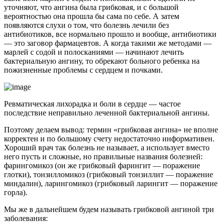
уточняют, что ангина была грибковая, и с большой
вероятностью она прошла бы сама по себе. А затем
появляются слухи о том, что болезнь лечили без
антибиотиков, все нормально прошло и вообще, антибиотики
— это заговор фармацевтов. А когда такими же методами —
марлей с содой и полосканиями — начинают лечить
бактериальную ангину, то обрекают больного ребенка на
пожизненные проблемы с сердцем и почками.
Ревматическая лихорадка и боли в сердце — частое
последствие неправильно леченной бактериальной ангины.
Поэтому делаем вывод: термин «грибковая ангина» не вполне
корректен и по большому счету недостаточно информативен.
Хороший врач так болезнь не называет, а использует вместо
него пусть и сложные, но правильные названия болезней:
фарингомикоз (он же грибковый фарингит — поражение
глотки), тонзилломикоз (грибковый тонзиллит — поражение
миндалин), ларингомикоз (грибковый ларингит — поражение
горла).
Мы же в дальнейшем будем называть грибковой ангиной три
заболевания: