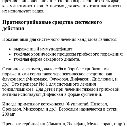
противогрибковое влияние. Но оно выражено не столь ярко,
как у антимикотиков. А потому для лечения тонзилломикоза
их используют редко.
Противогрибковые средства системного
действия
Показаниями для системного лечения кандидоза являются:
выраженный иммунодефицит;
тяжёлые хронические процессы грибкового поражения;
тяжёлая форма сахарного диабета.
Отлично зарекомендовало себя в борьбе с грибковыми
поражениями горла такое терапевтическое средство, как
флуконазол (Микомакс, Флукорал, Дифлазон, Дифлюкан, и
др.). Это препарат No 1 для системного лечения
тонзилломикоза. Для детей при лечении тяжелой грибковой
ангины используют Дифлюкан в форме суспензии.
Иногда применяют кетоконазол (Фунгистаб, Низорал,
Ороназол, Микозорал и др.). Взрослым назначается в сутки
200 мг.
Препарат тербинафин (Ламизил, Экзифин, Медофлоран, и др.)