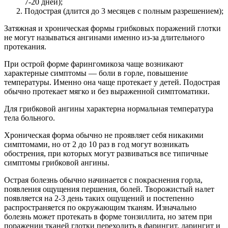
7-20 дней);
Подострая (длится до 3 месяцев с полным разрешением);
Затяжная и хроническая формы грибковых поражений глотки
не могут называться ангинами именно из-за длительного
протекания.
При острой форме фарингомикоза чаще возникают
характерные симптомы — боли в горле, повышение
температуры. Именно она чаще протекает у детей. Подострая
обычно протекает мягко и без выраженной симптоматики.
Для грибковой ангины характерна нормальная температура
тела больного.
Хроническая форма обычно не проявляет себя никакими
симптомами, но от 2 до 10 раз в год могут возникать
обострения, при которых могут развиваться все типичные
симптомы грибковой ангины.
Острая болезнь обычно начинается с покраснения горла,
появления ощущения першения, болей. Творожистый налет
появляется на 2-3 день таких ощущений и постепенно
распространяется по окружающим тканям. Изначально
болезнь может протекать в форме тонзиллита, но затем при
поражении тканей глотки переходить в фарингит, ларингит и