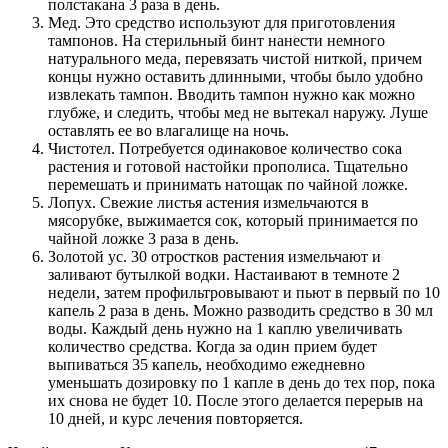
полстакана 3 раза в день.
Мед. Это средство используют для приготовления
тампонов. На стерильный бинт нанести немного
натурального меда, перевязать чистой ниткой, причем
концы нужно оставить длинными, чтобы было удобно
извлекать тампон. Вводить тампон нужно как можно
глубже, и следить, чтобы мед не вытекал наружу. Луше
оставлять ее во влагалище на ночь.
Чистотел. Потребуется одинаковое количество сока
растения и готовой настойки прополиса. Тщательно
перемешать и принимать натощак по чайной ложке.
Лопух. Свежие листья астения измельчаются в
мясорубке, выжимается сок, который принимается по
чайной ложке 3 раза в день.
Золотой ус. 30 отростков растения измельчают и
заливают бутылкой водки. Настаивают в темноте 2
недели, затем профильтровывают и пьют в первый по 10
капель 2 раза в день. Можно разводить средство в 30 мл
воды. Каждый день нужно на 1 каплю увеличивать
количество средства. Когда за один прием будет
выпиваться 35 капель, необходимо ежедневно
уменьшать дозировку по 1 капле в день до тех пор, пока
их снова не будет 10. После этого делается перерыв на
10 дней, и курс лечения повторяется.