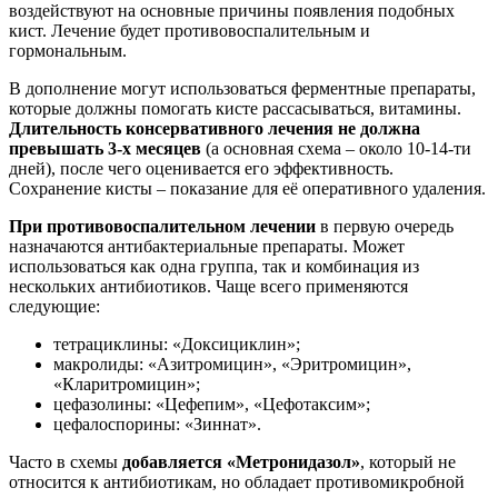
воздействуют на основные причины появления подобных
кист. Лечение будет противовоспалительным и
гормональным.
В дополнение могут использоваться ферментные препараты,
которые должны помогать кисте рассасываться, витамины.
Длительность консервативного лечения не должна
превышать 3-х месяцев
(а основная схема – около 10-14-ти
дней), после чего оценивается его эффективность.
Сохранение кисты – показание для её оперативного удаления.
При противовоспалительном лечении
в первую очередь
назначаются антибактериальные препараты. Может
использоваться как одна группа, так и комбинация из
нескольких антибиотиков. Чаще всего применяются
следующие:
тетрациклины: «Доксициклин»;
макролиды: «Азитромицин», «Эритромицин»,
«Кларитромицин»;
цефазолины: «Цефепим», «Цефотаксим»;
цефалоспорины: «Зиннат».
Часто в схемы
добавляется «Метронидазол»
, который не
относится к антибиотикам, но обладает противомикробной