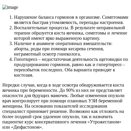
Нарушение баланса гормонов в организме. Симптомами
является быстрая утомляемость, перепады настроения.
Воспалительные процессы. В результате неправильной
терапии образуется киста яичника, симптомы и лечение
которой имеют ярко выраженную картину.
Наличие в анамнезе оперативных вмешательств:
аборты, роды при помощи кесарева сечения,
неграмотный осмотр гинеколога.
Гипотиреоз – недостаточная деятельность щитовидки по
продуцированию гормонов, равно как и гипертиреоз –
переизбыток последних. Оба варианта приводят к
кистозам.
Нередки случаи, когда в ходе осмотра обнаруживается киста
яичника при беременности. До 90% из них не представляет
опасности для будущих мамочек. Любые изменения опухоли
врач контролирует при помощи плановых УЗИ беременной
женщины. На основании показателей исследования
специалист принимает решение. Возможно как отложить на
более поздний срок удаление опухоли, так и назначить
пациентке курс консервативного лечения «Утрожестаном»
или «Дюфастоном».