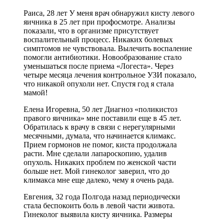
Раиса, 28 лет ­У меня врач обнаружил кисту левого
яичника в 25 лет при профосмотре. Анализы
показали, что в организме присутствует
воспалительный процесс. Никаких болевых
симптомов не чувствовала. Вылечить воспаление
помогли антибиотики. Новообразование стало
уменьшаться после приема «Логеста». Через
четыре месяца лечения контрольное УЗИ показало,
что никакой опухоли нет. Спустя год я стала
мамой!
Елена Игоревна, 50 лет ­Диагноз «поликистоз
правого яичника» мне поставили еще в 45 лет.
Обратилась к врачу в связи с нерегулярными
месячными, думала, что начинается климакс.
Прием гормонов не помог, киста продолжала
расти. Мне сделали лапароскопию, удалив
опухоль. Никаких проблем по женской части
больше нет. Мой гинеколог заверил, что до
климакса мне еще далеко, чему я очень рада.
Евгения, 32 года ­Полгода назад периодически
стала беспокоить боль в левой части живота.
Гинеколог выявила кисту яичника. Размеры