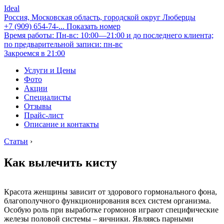
Ideal
Россия, Московская область, городской округ Люберцы
+7 (909) 654-74-...
Показать номер
Время работы: Пн-вс: 10:00—21:00 и до последнего клиента;
по предварительной записи: пн-вс
Закроемся в 21:00
Услуги и Цены
Фото
Акции
Специалисты
Отзывы
Прайс-лист
Описание и контакты
Статьи
›
Как вылечить кисту
Красота женщины зависит от здорового гормонального фона,
благополучного функционирования всех систем организма.
Особую роль при выработке гормонов играют специфические
железы половой системы – яичники. Являясь парными