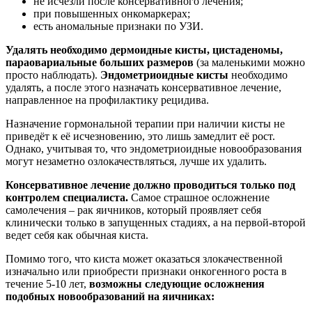
не исчезли после консервативного лечения;
при повышенных онкомаркерах;
есть аномальные признаки по УЗИ.
Удалять необходимо дермоидные кисты, цистаденомы,
параовариальные больших размеров
(за маленькими можно
просто наблюдать).
Эндометриоидные кисты
необходимо
удалять, а после этого назначать консервативное лечение,
направленное на профилактику рецидива.
Назначение гормональной терапии при наличии кисты не
приведёт к её исчезновению, это лишь замедлит её рост.
Однако, учитывая то, что эндометриоидные новообразования
могут незаметно озлокачествляться, лучше их удалить.
Консервативное лечение должно проводиться только под
контролем специалиста.
Самое страшное осложнение
самолечения – рак яичников, который проявляет себя
клинически только в запущенных стадиях, а на первой-второй
ведет себя как обычная киста.
Помимо того, что киста может оказаться злокачественной
изначально или приобрести признаки онкогенного роста в
течение 5-10 лет,
возможны следующие осложнения
подобных новообразований на яичниках: