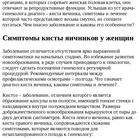
органами, в которых созревает женская половая клетка, они
отвечают за репродуктивные функции. Услышав из уст врача-
гинеколога диагноз – киста яичника, симптомы и лечение
которой часто представляют весьма смутно, не спешите
пугаться. Чем опасно заболевание и каковы его особенности?
Симптомы кисты яичников у женщин
Заболевание отличается отсутствием ярко выраженной
симптоматики на начальных стадиях. Во избежание развития
новообразования, в ряде случаев приводящего к онкологии,
следует сделать посещения гинеколога регулярной
процедурой. Рекомендуемые интервалы между
профилактическими осмотрами – полгода. Что означает
диагноз киста яичника, каковы симптомы и лечение?
Кистоз – заболевание, отличием которого является
образование капсулы или полости, имеющей тонкие стенки с
находящимся внутри полужидким веществом. Размеры
доброкачественного новообразования варьируются от пары до
двух десятков сантиметров. Киста левого яичника, равно как
киста правого яичника, сопровождаются схожими
симптомами, которые являются поводом для
незапланированного похода к гинекологу: