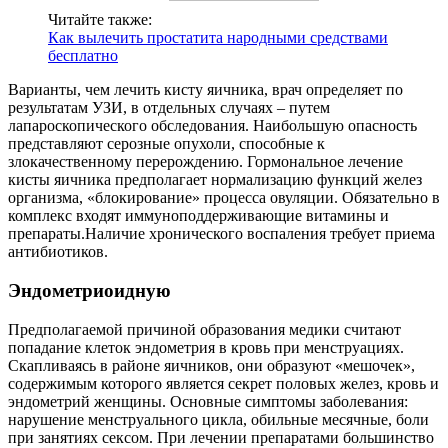
Читайте также:
Как вылечить простатита народными средствами
бесплатно
Варианты, чем лечить кисту яичника, врач определяет по
результатам УЗИ, в отдельных случаях – путем
лапароскопического обследования. Наибольшую опасность
представляют серозные опухоли, способные к
злокачественному перерождению. Гормональное лечение
кисты яичника предполагает нормализацию функций желез
организма, «блокирование» процесса овуляции. Обязательно в
комплекс входят иммуноподдерживающие­ витамины и
препараты.­Наличие хронического воспаления требует приема
антибиотиков.
Эндометриоидную
Предполагаемой причиной образования медики считают
попадание клеток эндометрия в кровь при менструациях.
Скапливаясь в районе яичников, они образуют «мешочек»,
содержимым которого является секрет половых желез, кровь и
эндометрий женщины. Основные симптомы заболевания:
нарушение менструального цикла, обильные месячные, боли
при занятиях сексом. При лечении препаратами большинство