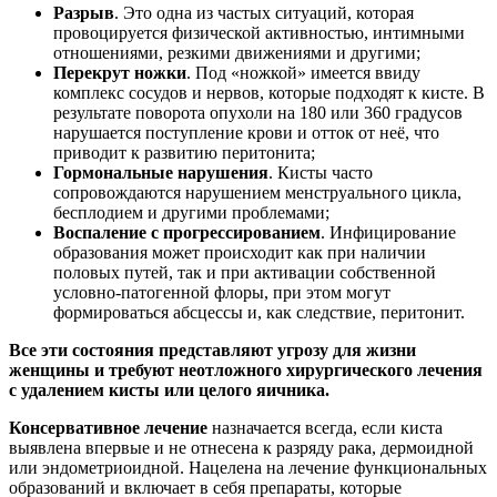
Разрыв
. Это одна из частых ситуаций, которая
провоцируется физической активностью, интимными
отношениями, резкими движениями и другими;
Перекрут ножки
. Под «ножкой» имеется ввиду
комплекс сосудов и нервов, которые подходят к кисте. В
результате поворота опухоли на 180 или 360 градусов
нарушается поступление крови и отток от неё, что
приводит к развитию перитонита;
Гормональные нарушения
. Кисты часто
сопровождаются нарушением менструального цикла,
бесплодием и другими проблемами;
Воспаление с прогрессированием
. Инфицирование
образования может происходит как при наличии
половых путей, так и при активации собственной
условно-патогенной флоры, при этом могут
формироваться абсцессы и, как следствие, перитонит.
Все эти состояния представляют угрозу для жизни
женщины и требуют неотложного хирургического лечения
с удалением кисты или целого яичника.
Консервативное лечение
назначается всегда, если киста
выявлена впервые и не отнесена к разряду рака, дермоидной
или эндометриоидной. Нацелена на лечение функциональных
образований и включает в себя препараты, которые