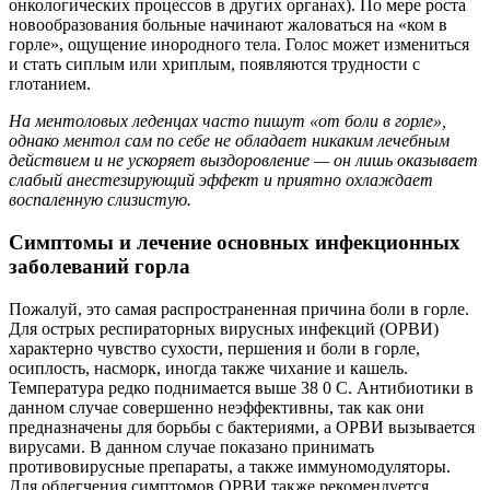
онкологических процессов в других органах). По мере роста
новообразования больные начинают жаловаться на «ком в
горле», ощущение инородного тела. Голос может измениться
и стать сиплым или хриплым, появляются трудности с
глотанием.
На ментоловых леденцах часто пишут «от боли в горле»,
однако ментол сам по себе не обладает никаким лечебным
действием и не ускоряет выздоровление — он лишь оказывает
слабый анестезирующий эффект и приятно охлаждает
воспаленную слизистую.
Симптомы и лечение основных инфекционных
заболеваний горла
Пожалуй, это самая распространенная причина боли в горле.
Для острых респираторных вирусных инфекций (ОРВИ)
характерно чувство сухости, першения и боли в горле,
осиплость, насморк, иногда также чихание и кашель.
Температура редко поднимается выше 38 0 С. Антибиотики в
данном случае совершенно неэффективны, так как они
предназначены для борьбы с бактериями, а ОРВИ вызывается
вирусами. В данном случае показано принимать
противовирусные препараты, а также иммуномодуляторы.
Для облегчения симптомов ОРВИ также рекомендуется