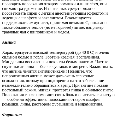
проводить полоскания отваром ромашки или шалфея, они
снимают раздражение. Из аптечных средств можно
посоветовать спреи с легким анестезирующим эффектом и
леденцы с шалфеем и эвкалиптом. Рекомендуется
поддерживать иммунитет, принимая витамин С, показано
также обильное теплое (но не горячее!) питье, например,
травяные чаи с шиповником и медом.
Ангина
Характеризуется высокой температурой (до 40 0 С) и очень
сильной болью в горле. Гортань красная, воспаленная.
Миндалины воспалены и покрыты белым налетом. Частые
спутники ангины — боль в суставах и мигрень. Важно знать,
что ангина лечится антибиотиками! Помните, что
непролеченная ангина может дать очень серьезные
осложнения, потому при подозрении на это заболевание
незамедлительно обращайтесь к врачу. При ангине показан
постельный режим, мягкая, протертая пища и обильное питье.
Полоскания также помогают снять боль и очистить слизистую
— особенно эффективны полоскания отваром шалфея,
ромашки, липы, раствором фурацилина и мирамистина.
Фарингит