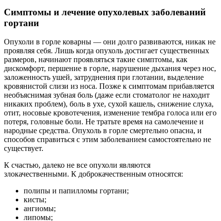
Симптомы и лечение опухолевых заболеваний
гортани
Опухоли в горле коварны — они долго развиваются, никак не
проявляя себя. Лишь когда опухоль достигает существенных
размеров, начинают проявляться такие симптомы, как
дискомфорт, першение в горле, нарушение дыхания через нос,
заложенность ушей, затруднения при глотании, выделение
кровянистой слизи из носа. Позже к симптомам прибавляется
необъяснимая зубная боль (даже если стоматолог не находит
никаких проблем), боль в ухе, сухой кашель, снижение слуха,
отит, носовые кровотечения, изменение тембра голоса или его
потеря, головные боли. Не тратьте время на самолечение и
народные средства. Опухоль в горле смертельно опасна, и
способов справиться с этим заболеванием самостоятельно не
существует.
К счастью, далеко не все опухоли являются
злокачественными. К доброкачественным относятся:
полипы и папилломы гортани;
кисты;
ангиомы;
липомы;