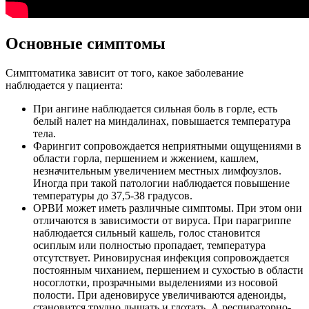
Основные симптомы
Симптоматика зависит от того, какое заболевание
наблюдается у пациента:
При ангине наблюдается сильная боль в горле, есть
белый налет на миндалинах, повышается температура
тела.
Фарингит сопровождается неприятными ощущениями в
области горла, першением и жжением, кашлем,
незначительным увеличением местных лимфоузлов.
Иногда при такой патологии наблюдается повышение
температуры до 37,5-38 градусов.
ОРВИ может иметь различные симптомы. При этом они
отличаются в зависимости от вируса. При парагриппе
наблюдается сильный кашель, голос становится
осиплым или полностью пропадает, температура
отсутствует. Риновирусная инфекция сопровождается
постоянным чиханием, першением и сухостью в области
носоглотки, прозрачными выделениями из носовой
полости. При аденовирусе увеличиваются аденоиды,
становится трудно дышать и глотать. А респираторно-