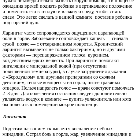
нужно незамедлительно вызвать скорую помощь, а в процессе
ожидания врачей поднять ребенка в вертикальное положение
и поместить его в теплую и влажную среду, чтобы снять
спазм. Это легко сделать в ванной комнате, поставив ребенка
под горячий душ.
Ларингит часто сопровождается ощущением царапающей
боли в горле. Заболевание сопровождает кашель — сначала
сухой, позже — с отхаркиванием мокроты. Хронический
ларингит вызывается не только бактериями, но и другими
факторами — перенапряжением голоса, курением,
воздействием едких веществ. При ларингите помогают
ингаляции с минеральной водой (при отсутствии
повышенной температуры), в случае затруднения дыхания —
с «Беродуалом» или другими препаратами со схожим
действием, теплые компрессы на горло, питье травяных
отваров. Нельзя напрягать голос — врачи советуют помолчать
2–3 дня. Для облегчения состояния следует дополнительно
увлажнять воздух в комнате — купить увлажнитель или хотя
бы повесить в помещении мокрое полотенце.
Тонзиллит
Под этим названием скрывается воспаление небных
миндалин. Острая боль в горле, жар, увеличение миндалин и