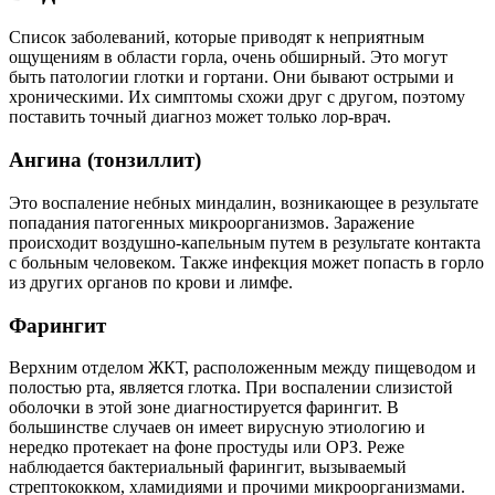
Список заболеваний, которые приводят к неприятным
ощущениям в области горла, очень обширный. Это могут
быть патологии глотки и гортани. Они бывают острыми и
хроническими. Их симптомы схожи друг с другом, поэтому
поставить точный диагноз может только лор-врач.
Ангина (тонзиллит)
Это воспаление небных миндалин, возникающее в результате
попадания патогенных микроорганизмов. Заражение
происходит воздушно-капельным путем в результате контакта
с больным человеком. Также инфекция может попасть в горло
из других органов по крови и лимфе.
Фарингит
Верхним отделом ЖКТ, расположенным между пищеводом и
полостью рта, является глотка. При воспалении слизистой
оболочки в этой зоне диагностируется фарингит. В
большинстве случаев он имеет вирусную этиологию и
нередко протекает на фоне простуды или ОРЗ. Реже
наблюдается бактериальный фарингит, вызываемый
стрептококком, хламидиями и прочими микроорганизмами.