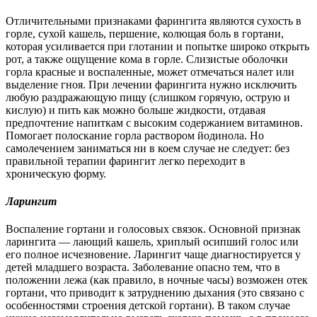
Отличительными признаками фарингита являются сухость в
горле, сухой кашель, першение, колющая боль в гортани,
которая усиливается при глотании и попытке широко открыть
рот, а также ощущение кома в горле. Слизистые оболочки
горла красные и воспаленные, может отмечаться налет или
выделение гноя. При лечении фарингита нужно исключить
любую раздражающую пищу (слишком горячую, острую и
кислую) и пить как можно больше жидкости, отдавая
предпочтение напиткам с высоким содержанием витаминов.
Помогает полоскание горла раствором йодинола. Но
самолечением заниматься ни в коем случае не следует: без
правильной терапии фарингит легко переходит в
хроническую форму.
Ларингит
Воспаление гортани и голосовых связок. Основной признак
ларингита — лающий кашель, хриплый осипший голос или
его полное исчезновение. Ларингит чаще диагностируется у
детей младшего возраста. Заболевание опасно тем, что в
положении лежа (как правило, в ночные часы) возможен отек
гортани, что приводит к затруднению дыхания (это связано с
особенностями строения детской гортани). В таком случае