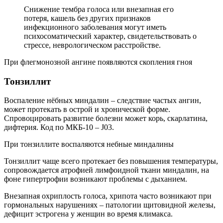
Снижение тембра голоса или внезапная его
потеря, кашель без других признаков
инфекционного заболевания могут иметь
психосоматический характер, свидетельствовать о
стрессе, неврологическом расстройстве.
При флегмонозной ангине появляются скопления гноя
Тонзиллит
Воспаление нёбных миндалин – следствие частых ангин,
может протекать в острой и хронической форме.
Спровоцировать развитие болезни может корь, скарлатина,
дифтерия. Код по МКБ-10 – J03.
При тонзиллите воспаляются небные миндалины
Тонзиллит чаще всего протекает без повышения температуры,
сопровождается атрофией лимфоидной ткани миндалин, на
фоне гипертрофии возникают проблемы с дыханием.
Внезапная охриплость голоса, хрипота часто возникают при
гормональных нарушениях – патологии щитовидной железы,
дефицит эстрогена у женщин во время климакса.