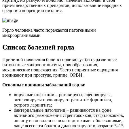
картину, но разную этиологию. Лечение включает в себя
прием лекарственных препаратов, использование народных
средств и коррекцию питания.
Горло человека часто поражается патогенными
микроорганизмами
Список болезней горла
Причиной появления боли в горле могут быть различные
патогенные микроорганизмы, новообразования,
механические повреждения. Часто неприятные ощущения
возникают при простуде, гриппе, ОРВИ.
Основные причины заболеваний горла:
вирусные инфекции – ротавирусы, аденовирусы,
энтеровирусы провоцируют развитие фарингита,
острого ларингита;
бактериальные патологии – развиваются на фоне
активного размножения стрептококков, стафилококков,
ангину и тонзиллит считают детскими заболеваниями,
чаще всего эти болезни диагностируют в возрасте 5–15