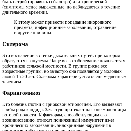
быть острой (проявить себя остро) или хронической
(симптомы менее выраженные, но наблюдаются в течение
длительного времени).
К этому может привести попадание инородного
предмета, инфекционные заболевания, отравление
и другие причины.
Склерома
Это воспаление в стенке дыхательных путей, при котором
образуются гранулемы. Чаще всего заболевание появляется у
работников сельской местности. В группе риска все
возрастные группы, но зачастую она появляется у молодых
людей 15-20 лет. Склерома характеризуется очень медленным
течением.
Фарингомикоз
Это болезнь глотки с грибковой этиологией. Его вызывают
грибы рода кандида. Зачастую протекает на фоне молочницы
ротовой полости. К факторам, способствующим его
возникновению, относят пониженный иммунитет из-за
хронических заболеваний, эндокринные нарушения в
организме, туберкулез и прочие патологии.