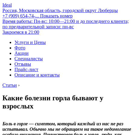
Ideal
Россия, Московская область, городской округ Люберцы
+7 (909) 654-74-...
Показать номер
Время работы: Пн-вс: 10:00—21:00 и до последнего клиента;
по предварительной записи: пн-вс
Закроемся в 21:00
Услуги и Цены
Фото
Акции
Специалисты
Отзывы
Прайс-лист
Описание и контакты
Статьи
›
Какие болезни горла бывают у
взрослых
Боль в горле — симптом, который каждый из нас не раз
испытывал. Обычно мы не обращаем на такое недомогание
особого внимания. Почувствовав боль в горле, люди, как