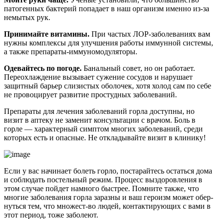
патогенных бактерий попадает в наш организм именно из-за
немытых рук.
Принимайте витамины.
При частых ЛОР-заболеваниях вам
нужны комплексы для улучшения работы иммунной системы,
а также препараты-иммуномодуляторы.
Одевайтесь по погоде.
Банальный совет, но он работает.
Переохлаждение вызывает сужение сосудов и нарушает
защитный барьер слизистых оболочек, хотя холод сам по себе
не провоцирует развитие простудных заболеваний.
Препараты для лечения заболеваний горла доступны, но
визит в аптеку не заменит консультации с врачом. Боль в
горле — характерный симптом многих заболеваний, среди
которых есть и опасные. Не откладывайте визит в клинику!
Если у вас на­чи­на­ет бо­леть гор­ло, по­ста­рай­тесь остать­ся до­ма
и со­блю­дать по­стель­ный ре­жим. Про­цесс выз­до­ров­ле­ния в
этом слу­чае пой­дет на­мно­го быст­рее. Пом­ни­те так­же, что
мно­гие за­бо­ле­ва­ния гор­ла за­раз­ны и ваш ге­ро­изм мо­жет обер­
нуть­ся тем, что мно­жест-во лю­дей, кон­так­ти­ру­ю­щих с ва­ми в
этот пе­ри­од, то­же за­бо­ле­ют.