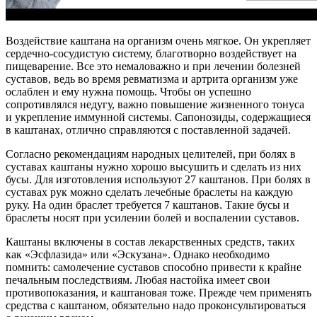
Воздействие каштана на организм очень мягкое. Он укрепляет
сердечно-сосудистую систему, благотворно воздействует на
пищеварение. Все это немаловажно и при лечении болезней
суставов, ведь во время ревматизма и артрита организм уже
ослаблен и ему нужна помощь. Чтобы он успешно
сопротивлялся недугу, важно повышение жизненного тонуса
и укрепление иммунной системы. Сапонозиды, содержащиеся
в каштанах, отлично справляются с поставленной задачей.
Согласно рекомендациям народных целителей, при болях в
суставах каштаны нужно хорошо высушить и сделать из них
бусы. Для изготовления используют 27 каштанов. При болях в
суставах рук можно сделать лечебные браслеты на каждую
руку. На один браслет требуется 7 каштанов. Такие бусы и
браслеты носят при усилении болей и воспалении суставов.
Каштаны включены в состав лекарственных средств, таких
как «Эсфлазида» или «Эскузана». Однако необходимо
помнить: самолечение суставов способно привести к крайне
печальным последствиям. Любая настойка имеет свои
противопоказания, и каштановая тоже. Прежде чем применять
средства с каштаном, обязательно надо проконсультироваться