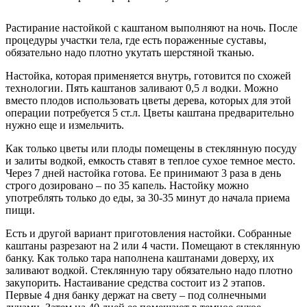
Растирание настойкой с каштаном выполняют на ночь. После
процедуры участки тела, где есть пораженные суставы,
обязательно надо плотно укутать шерстяной тканью.
Настойка, которая применяется внутрь, готовится по схожей
технологии. Пять каштанов заливают 0,5 л водки. Можно
вместо плодов использовать цветы дерева, которых для этой
операции потребуется 5 ст.л. Цветы каштана предварительно
нужно еще и измельчить.
Как только цветы или плоды помещены в стеклянную посуду
и залиты водкой, емкость ставят в теплое сухое темное место.
Через 7 дней настойка готова. Ее принимают 3 раза в день
строго дозировано – по 35 капель. Настойку можно
употреблять только до еды, за 30-35 минут до начала приема
пищи.
Есть и другой вариант приготовления настойки. Собранные
каштаны разрезают на 2 или 4 части. Помещают в стеклянную
банку. Как только тара наполнена каштанами доверху, их
заливают водкой. Стеклянную тару обязательно надо плотно
закупорить. Настаивание средства состоит из 2 этапов.
Первые 4 дня банку держат на свету – под солнечными