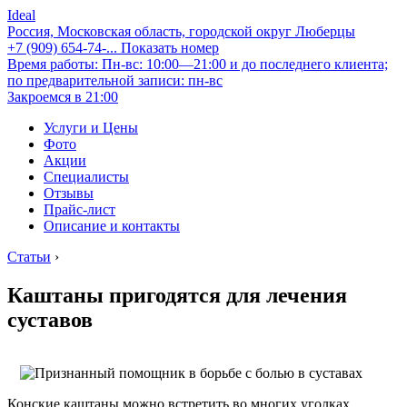
Ideal
Россия, Московская область, городской округ Люберцы
+7 (909) 654-74-...
Показать номер
Время работы: Пн-вс: 10:00—21:00 и до последнего клиента;
по предварительной записи: пн-вс
Закроемся в 21:00
Услуги и Цены
Фото
Акции
Специалисты
Отзывы
Прайс-лист
Описание и контакты
Статьи
›
Каштаны пригодятся для лечения
суставов
Конские каштаны можно встретить во многих уголках