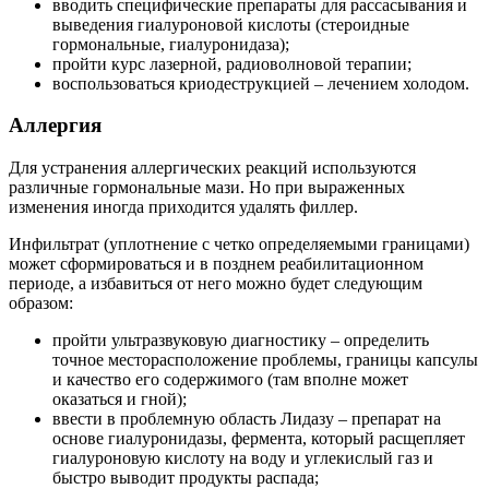
вводить специфические препараты для рассасывания и
выведения гиалуроновой кислоты (стероидные
гормональные, гиалуронидаза);
пройти курс лазерной, радиоволновой терапии;
воспользоваться криодеструкцией – лечением холодом.
Аллергия
Для устранения аллергических реакций используются
различные гормональные мази. Но при выраженных
изменения иногда приходится удалять филлер.
Инфильтрат (уплотнение с четко определяемыми границами)
может сформироваться и в позднем реабилитационном
периоде, а избавиться от него можно будет следующим
образом:
пройти ультразвуковую диагностику – определить
точное месторасположение проблемы, границы капсулы
и качество его содержимого (там вполне может
оказаться и гной);
ввести в проблемную область Лидазу – препарат на
основе гиалуронидазы, фермента, который расщепляет
гиалуроновую кислоту на воду и углекислый газ и
быстро выводит продукты распада;