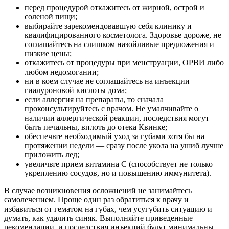
перед процедурой откажитесь от жирной, острой и
соленой пищи;
выбирайте зарекомендовавшую себя клинику и
квалифицированного косметолога. Здоровье дороже, не
соглашайтесь на слишком назойливые предложения и
низкие цены;
откажитесь от процедуры при менструации, ОРВИ либо
любом недомогании;
ни в коем случае не соглашайтесь на инъекции
гиалуроновой кислоты дома;
если аллергия на препараты, то сначала
проконсультируйтесь с врачом. Не умалчивайте о
наличии аллергической реакции, последствия могут
быть печальны, вплоть до отека Квинке;
обеспечьте необходимый уход за губами хотя бы на
протяжении недели — сразу после укола на ушиб лучше
приложить лед;
увеличьте прием витамина С (способствует не только
укреплению сосудов, но и повышению иммунитета).
В случае возникновения осложнений не занимайтесь
самолечением. Проще один раз обратиться к врачу и
избавиться от гематом на губах, чем усугубить ситуацию и
думать, как удалить синяк. Выполняйте приведенные
рекомендации, и последствия инъекций будут минимальны.