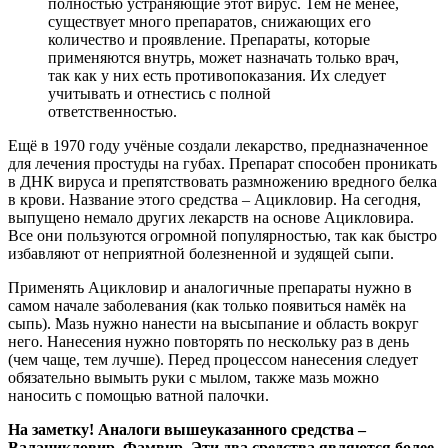
полностью устраняющие этот вирус. Тем не менее,
существует много препаратов, снижающих его
количество и проявление. Препараты, которые
применяются внутрь, может назначать только врач,
так как у них есть противопоказания. Их следует
учитывать и отнестись с полной
ответственностью.
Ещё в 1970 году учёные создали лекарство, предназначенное
для лечения простуды на губах. Препарат способен проникать
в ДНК вируса и препятствовать размножению вредного белка
в крови. Название этого средства – Ацикловир. На сегодня,
выпущено немало других лекарств на основе Ацикловира.
Все они пользуются огромной популярностью, так как быстро
избавляют от неприятной болезненной и зудящей сыпи.
Применять Ацикловир и аналогичные препараты нужно в
самом начале заболевания (как только появиться намёк на
сыпь). Мазь нужно нанести на высыпание и область вокруг
него. Нанесения нужно повторять по нескольку раз в день
(чем чаще, тем лучше). Перед процессом нанесения следует
обязательно вымыть руки с мылом, также мазь можно
наносить с помощью ватной палочки.
На заметку! Аналоги вышеуказанного средства –
Валацикловир, Фамвир. Эти два средства являются более