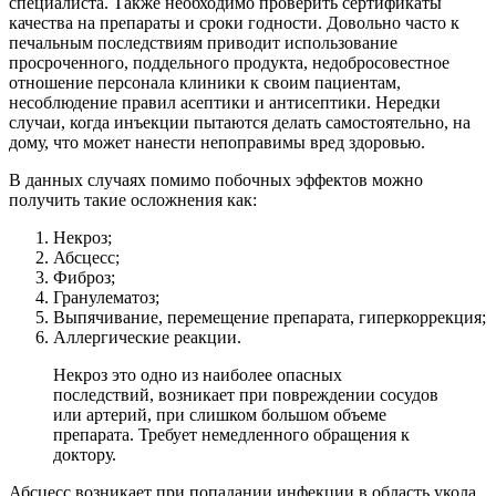
специалиста. Также необходимо проверить сертификаты
качества на препараты и сроки годности. Довольно часто к
печальным последствиям приводит использование
просроченного, поддельного продукта, недобросовестное
отношение персонала клиники к своим пациентам,
несоблюдение правил асептики и антисептики. Нередки
случаи, когда инъекции пытаются делать самостоятельно, на
дому, что может нанести непоправимы вред здоровью.
В данных случаях помимо побочных эффектов можно
получить такие осложнения как:
Некроз;
Абсцесс;
Фиброз;
Гранулематоз;
Выпячивание, перемещение препарата, гиперкоррекция;
Аллергические реакции.
Некроз это одно из наиболее опасных
последствий, возникает при повреждении сосудов
или артерий, при слишком большом объеме
препарата. Требует немедленного обращения к
доктору.
Абсцесс возникает при попадании инфекции в область укола,