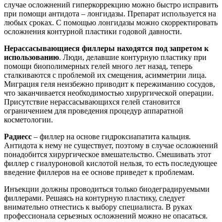
случае осложнений гиперкоррекцию можно быстро исправить
при помощи антидота – лонгидазы. Препарат используется на
любых сроках. С помощью лонгидазы можно скорректировать
осложнения контурной пластики годовой давности.
Нерассасывающиеся филлеры находятся под запретом к
использованию
. Люди, делавшие контурную пластику при
помощи биополимерных гелей много лет назад, теперь
сталкиваются с проблемой их смещения, асимметрии лица.
Миграция геля неизбежно приводит к пережиманию сосудов,
что заканчивается необходимостью хирургической операции.
Присутствие нерассасывающихся гелей становится
ограничением для проведения процедур аппаратной
косметологии.
Радиесс
– филлер на основе гидроксиапатита кальция.
Антидота к нему не существует, поэтому в случае осложнений
понадобится хирургическое вмешательство. Смешивать этот
филлер с гиалуроновой кислотой нельзя, то есть последующее
введение филлеров на ее основе приведет к проблемам.
Инъекции должны проводиться только биодеградируемыми
филлерами. Решаясь на контурную пластику, следует
внимательно отнестись к выбору специалиста. В руках
профессионала серьезных осложнений можно не опасаться.