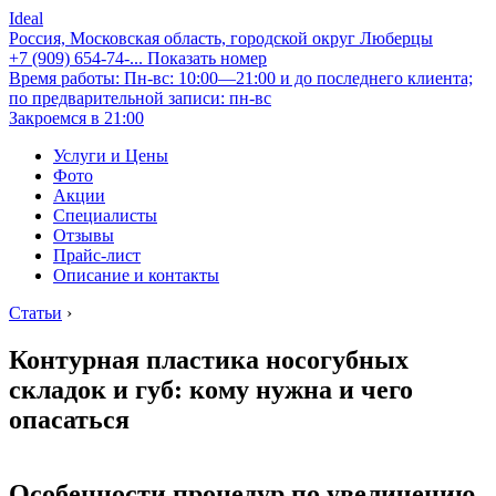
Ideal
Россия, Московская область, городской округ Люберцы
+7 (909) 654-74-...
Показать номер
Время работы: Пн-вс: 10:00—21:00 и до последнего клиента;
по предварительной записи: пн-вс
Закроемся в 21:00
Услуги и Цены
Фото
Акции
Специалисты
Отзывы
Прайс-лист
Описание и контакты
Статьи
›
Контурная пластика носогубных
складок и губ: кому нужна и чего
опасаться
Особенности процедур по увеличению