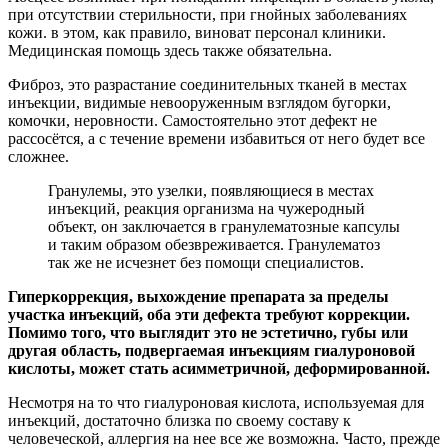
при отсутствии стерильности, при гнойных заболеваниях
кожи. в этом, как правило, виноват персонал клиники.
Медицинская помощь здесь также обязательна.
Фиброз, это разрастание соединительных тканей в местах
инъекции, видимые невооруженным взглядом бугорки,
комочки, неровности. Самостоятельно этот дефект не
рассосётся, а с течение времени избавиться от него будет все
сложнее.
Гранулемы, это узелки, появляющиеся в местах
инъекций, реакция организма на чужеродный
объект, он заключается в гранулематозные капсулы
и таким образом обезвреживается. Гранулематоз
так же не исчезнет без помощи специалистов.
Гиперкоррекция, выхождение препарата за пределы
участка инъекций, оба эти дефекта требуют коррекции.
Помимо того, что выглядит это не эстетично, губы или
другая область, подвергаемая инъекциям гиалуроновой
кислоты, может стать асимметричной, деформированной.
Несмотря на то что гиалуроновая кислота, используемая для
инъекций, достаточно близка по своему составу к
человеческой, аллергия на нее все же возможна. Часто, прежде