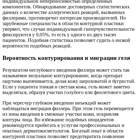
индивидуальной непереносимостью определенных
компонентов. Обнародование достоверных статистических
данных о количестве аллергических реакций, вызванных
филлерами, противоречит интересам производителей. Но
зарубежные специалисты в области контурной пластики
уверяют, что случаи индивидуальной гиперчувствительности
фиксируются у 0,05%, то есть у одного из двух тысяч
пациентов. Подобная статистика позволяет судить о низкой
вероятности подобных реакций.
Вероятность контурирования и миграции геля
Результатом неглубокого введения филлера может стать так
называемое визуальное контурирование, когда препарат
ощутимо выпячивается, делая кожу шероховатой и бугристой.
Если у пациента тонкая и светлая кожа, гель может заметно
выделяться, образуя участки голубого или фиолетового цвета.
При чересчур глубоком введении инъекций может
наблюдаться миграция филлера. При этом гель перемещается
из зоны введения в смежные участки кожи, искривляя
контуры лица. Во избежание подобных инцидентов
рекомендуется прибегать к услугам профессиональных и
опытных дерматокосметологов. Богатый опыт в области
контурной пластики позволяет предотвратить появление