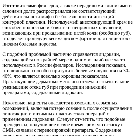
Изготовителями филлеров, а также нерадивыми клиниками и
салонами долго распространялся не соответствующий
действительности миф о безболезненности инъекций
контурной пластики. Используемый анестезирующий крем не
способен полностью избавить от неприятных ощущений,
возникающих при прокалывании иглой кожи (особенно губ),
что делает процедуру весьма дискомфортной для пациентов с
низким болевым порогом.
С подобной проблемой частично справляется лидокаин,
содержащийся по крайней мере в одном из наиболее часто
используемых в России филлеров. Исследования показали,
что лидокаин способен притупить болевые ощущения на 30-
40%, что является довольно хорошим показателем.
Практикующие дерматокосметологи отмечают значительное
уменьшение отека губ при проведении инъекций
препаратами, содержащими лидокаин.
Некоторые пациенты опасаются возможных серьезных
осложнений, включая потерю сознания, после осуществления
липосакции и интимных пластических операций с
применением лидокаина. Следует отметить, что подобные
прецеденты, получившие в свое время громкую огласку в
СМИ, связаны с передозировкой препарата. Содержание
лидокаина в филлерах строго регламентировано и не