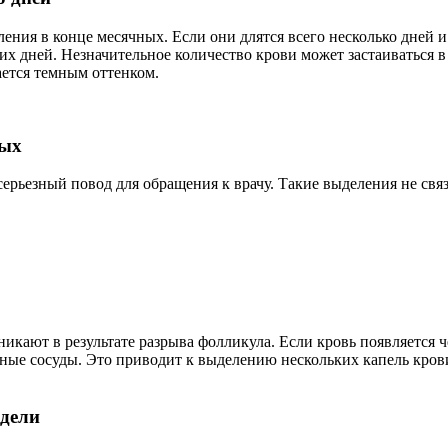
ления в конце месячных. Если они длятся всего несколько дней
 дней. Незначительное количество крови может застаиваться в 
ается темным оттенком.
ных
серьезный повод для обращения к врачу. Такие выделения не св
кают в результате разрыва фолликула. Если кровь появляется че
ные сосуды. Это приводит к выделению нескольких капель кро
едели