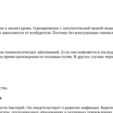
ок и анализ крови. Одновременно с патологической мазней може
в зависимости от возбудителя. Поэтому без консультации гинек
 гинекологических заболеваний. Если она появляется в последн
я во время прохождения по половым путям. В других случаях че
ства.
а
ости бактерий. Он свидетельствует о развитие инфекции. Корич
тера, опухолевидных образованиях и различных повреждениях 