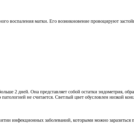
езного воспаления матки. Его возникновение провоцируют засто
 больше 2 дней. Она представляет собой остатки эндометрия, о
патологией не считается. Светлый цвет обусловлен низкой кон
витии инфекционных заболеваний, которыми можно заразиться п