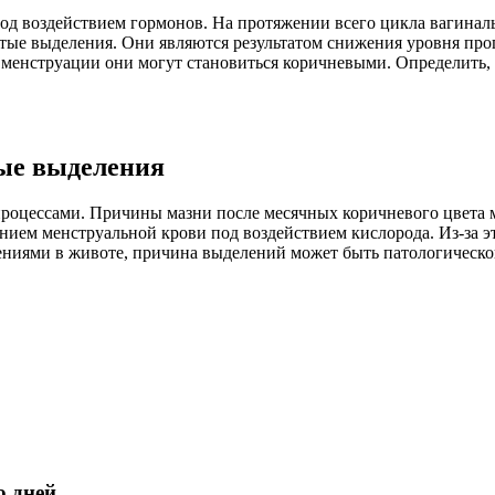
д воздействием гормонов. На протяжении всего цикла вагиналь
ые выделения. Они являются результатом снижения уровня прог
 менструации они могут становиться коричневыми. Определить,
ые выделения
процессами. Причины мазни после месячных коричневого цвета 
нием менструальной крови под воздействием кислорода. Из-за 
ниями в животе, причина выделений может быть патологическо
о дней