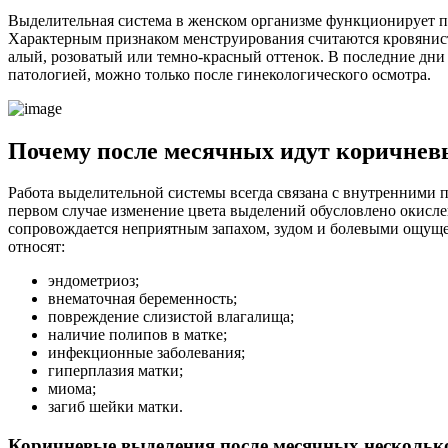
Выделительная система в женском организме функционирует по
Характерным признаком менструирования считаются кровянист
алый, розоватый или темно-красный оттенок. В последние дни
патологией, можно только после гинекологического осмотра.
Почему после месячных идут коричнев
Работа выделительной системы всегда связана с внутренними 
первом случае изменение цвета выделений обусловлено окисле
сопровождается неприятным запахом, зудом и болевыми ощуще
относят:
эндометриоз;
внематочная беременность;
повреждение слизистой влагалища;
наличие полипов в матке;
инфекционные заболевания;
гиперплазия матки;
миома;
загиб шейки матки.
Коричневые выделения после месячных нескольк