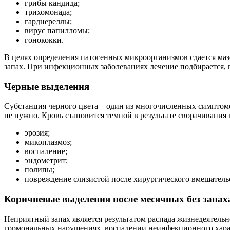
грибы кандида;
трихомонада;
гарднереллы;
вирус папилломы;
гонококки.
В целях определения патогенных микроорганизмов сдается маз
запах. При инфекционных заболеваниях лечение подбирается, 
Черные выделения
Субстанция черного цвета – один из многочисленных симптомов
не нужно. Кровь становится темной в результате сворачивани
эрозия;
микоплазмоз;
воспаление;
эндометрит;
полипы;
повреждение слизистой после хирургического вмешатель
Коричневые выделения после месячных без запах
Неприятный запах является результатом распада жизнедеятельн
гормональных нарушениях, воспалении неинфекционного харак