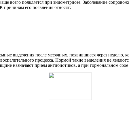
чаще всего появляется при эндометриозе. Заболевание сопровож
К причинам его появления относят:
емные выделения после месячных, появившиеся через неделю, к
е воспалительного процесса. Нормой такие выделения не являют
нщине назначают прием антибиотиков, а при гормональном сбое