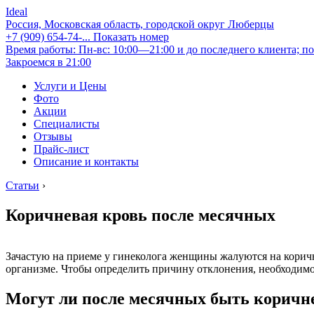
Ideal
Россия, Московская область, городской округ Люберцы
+7 (909) 654-74-...
Показать номер
Время работы: Пн-вс: 10:00—21:00 и до последнего клиента; по
Закроемся в 21:00
Услуги и Цены
Фото
Акции
Специалисты
Отзывы
Прайс-лист
Описание и контакты
Статьи
›
Коричневая кровь после месячных
Зачастую на приеме у гинеколога женщины жалуются на коричн
организме. Чтобы определить причину отклонения, необходимо
Могут ли после месячных быть коричн