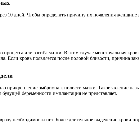
чных
ерез 10 дней. Чтобы определить причину их появления женщине
о процесса или загиба матки. В этом случае менструальная кров
кла. Если кровь появляется после половой близости, причина зак
едели
ть о прикрепление эмбриона к полости матки. Такое явление н
ля будущей беременности имплантация не представляет.
 врачу необходимости нет. Более длительное выделение крови но