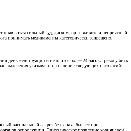
т появляться сильный зуд, дискомфорт в животе и неприятный
олога принимать медикаменты категорически запрещено.
ий день менструации и не длится более 24 часов, тревогу бить
рные выделения указывают на наличие следующих патологий:
невый вагинальный секрет без запаха бывает при
органов репродукции. Эпизодическое появление коричневой