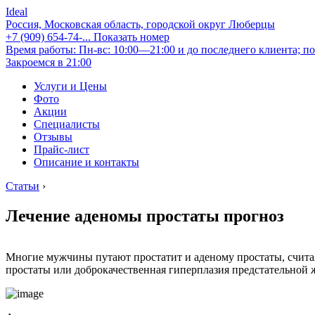
Ideal
Россия, Московская область, городской округ Люберцы
+7 (909) 654-74-...
Показать номер
Время работы: Пн-вс: 10:00—21:00 и до последнего клиента; по
Закроемся в 21:00
Услуги и Цены
Фото
Акции
Специалисты
Отзывы
Прайс-лист
Описание и контакты
Статьи
›
Лечение аденомы простаты прогноз
Многие мужчины путают простатит и аденому простаты, считая, 
простаты или доброкачественная гиперплазия предстательной 