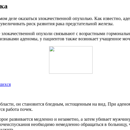
ака
ом деле оказаться злокачественной опухолью. Как известно, ад
 увеличивать риск развития рака предстательной железы.
е злокачественной опухоли связывают с возрастными гормональ
изнаками аденомы, у пациентов также возникает учащенное моче
шихся
области, он становится бледным, истощенным на вид. При аден
ся работа почек.
рое развивается медленно и незаметно, а затем убивает мужчину
мочеиспускания необходимо немедленно обращаться в больницу,
выжить.