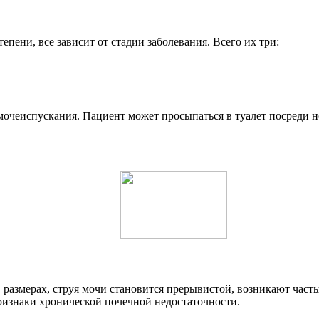
ени, все зависит от стадии заболевания. Всего их три:
чеиспускания. Пациент может просыпаться в туалет посреди но
в размерах, струя мочи становится прерывистой, возникают ча
признаки хронической почечной недостаточности.