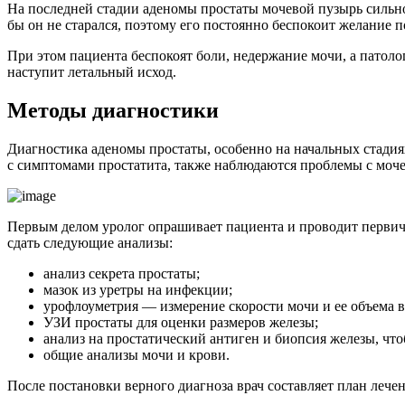
На последней стадии аденомы простаты мочевой пузырь сильно 
бы он не старался, поэтому его постоянно беспокоит желание п
При этом пациента беспокоят боли, недержание мочи, а патолог
наступит летальный исход.
Методы диагностики
Диагностика аденомы простаты, особенно на начальных стадия
с симптомами простатита, также наблюдаются проблемы с мочеи
Первым делом уролог опрашивает пациента и проводит первичн
сдать следующие анализы:
анализ секрета простаты;
мазок из уретры на инфекции;
урофлоуметрия — измерение скорости мочи и ее объема в
УЗИ простаты для оценки размеров железы;
анализ на простатический антиген и биопсия железы, чт
общие анализы мочи и крови.
После постановки верного диагноза врач составляет план лече