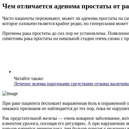
Чем отличается аденома простаты от р
Часто пациенты переживают, может ли аденома простаты на сам
которое озлокачествляется крайне редко, но гиперплазия может
Причины рака простаты до сих пор не установлены. Появлени
симптомы рака простаты на начальной стадии очень схожи с пр
Читайте также:
Лечение экземы народными средствами отзывы вылечив
При раке пациента беспокоит выраженная боль в пораженной 
никаких признаков не наблюдается до тех пор, пока не нарушит
Рак предстательной железы — очень коварное заболевание, кото
клиентом уролога, посещая его регулярно. А при нарушениях 
раньше начнется лечение рака, тем больше шансов у мужчины 