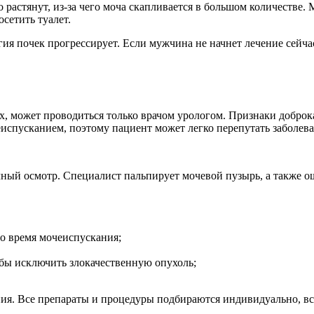
растянут, из-за чего моча скапливается в большом количестве.
осетить туалет.
ия почек прогрессирует. Если мужчина не начнет лечение сейчас,
х, может проводиться только врачом урологом. Признаки добро
спусканием, поэтому пациент может легко перепутать заболеван
ый осмотр. Специалист пальпирует мочевой пузырь, а также ощ
о время мочеиспускания;
обы исключить злокачественную опухоль;
ния. Все препараты и процедуры подбираются индивидуально, вс