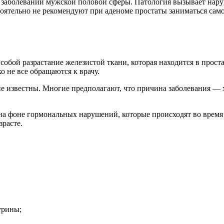
 заболеваний мужской половой сферы. Патология вызывает нар
оятельно не рекомендуют при аденоме простаты заниматься само
обой разрастание железистой ткани, которая находится в прост
ко не все обращаются к врачу.
е известны. Многие предполагают, что причина заболевания — 
т на фоне гормональных нарушений, которые происходят во вре
зрасте.
урины;