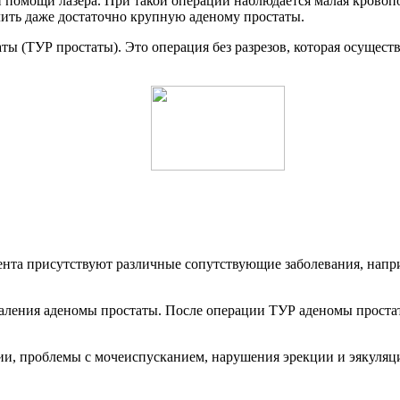
помощи лазера. При такой операции наблюдается малая кровопот
ить даже достаточно крупную аденому простаты.
ы (ТУР простаты). Это операция без разрезов, которая осуществл
иента присутствуют различные сопутствующие заболевания, напри
даления аденомы простаты. После операции ТУР аденомы проста
и, проблемы с мочеиспусканием, нарушения эрекции и эякуляци