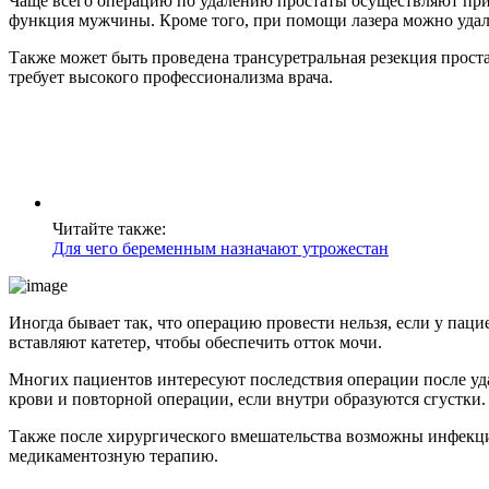
Чаще всего операцию по удалению простаты осуществляют при 
функция мужчины. Кроме того, при помощи лазера можно удал
Также может быть проведена трансуретральная резекция простат
требует высокого профессионализма врача.
Читайте также:
Для чего беременным назначают утрожестан
Иногда бывает так, что операцию провести нельзя, если у пац
вставляют катетер, чтобы обеспечить отток мочи.
Многих пациентов интересуют последствия операции после у
крови и повторной операции, если внутри образуются сгустки.
Также после хирургического вмешательства возможны инфекци
медикаментозную терапию.