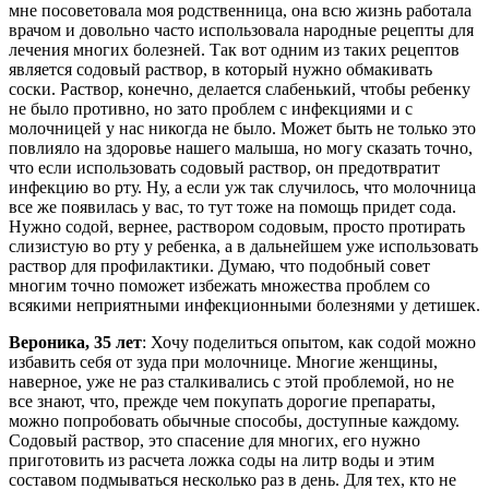
мне посоветовала моя родственница, она всю жизнь работала
врачом и довольно часто использовала народные рецепты для
лечения многих болезней. Так вот одним из таких рецептов
является содовый раствор, в который нужно обмакивать
соски. Раствор, конечно, делается слабенький, чтобы ребенку
не было противно, но зато проблем с инфекциями и с
молочницей у нас никогда не было. Может быть не только это
повлияло на здоровье нашего малыша, но могу сказать точно,
что если использовать содовый раствор, он предотвратит
инфекцию во рту. Ну, а если уж так случилось, что молочница
все же появилась у вас, то тут тоже на помощь придет сода.
Нужно содой, вернее, раствором содовым, просто протирать
слизистую во рту у ребенка, а в дальнейшем уже использовать
раствор для профилактики. Думаю, что подобный совет
многим точно поможет избежать множества проблем со
всякими неприятными инфекционными болезнями у детишек.
Вероника, 35 лет
: Хочу поделиться опытом, как содой можно
избавить себя от зуда при молочнице. Многие женщины,
наверное, уже не раз сталкивались с этой проблемой, но не
все знают, что, прежде чем покупать дорогие препараты,
можно попробовать обычные способы, доступные каждому.
Содовый раствор, это спасение для многих, его нужно
приготовить из расчета ложка соды на литр воды и этим
составом подмываться несколько раз в день. Для тех, кто не