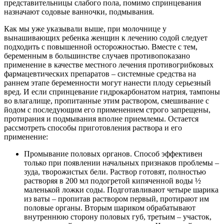
представительницы слабого пола, помимо спринцевания
назначают содовые ванночки, подмывания.
Как мы уже указывали выше, при молочнице у
вынашивающих ребенка женщин к лечению содой следует
подходить с повышенной осторожностью. Вместе с тем,
беременным в большинстве случаев противопоказано
применение в качестве местного лечения противогрибковых
фармацевтических препаратов – системные средства на
раннем этапе беременности могут нанести плоду серьезный
вред. И если спринцевание гидрокарбонатом натрия, тампоны
во влагалище, пропитанные этим раствором, смешивание с
йодом с последующим его применением строго запрещены,
протирания и подмывания вполне приемлемы. Остается
рассмотреть способы приготовления раствора и его
применение:
Промывание половых органов. Способ эффективен
только при появлении начальных признаков проблемы –
зуда, творожистых бели. Раствор готовят, полностью
растворяя в 200 мл подогретой кипяченной воды ½
маленькой ложки соды. Подготавливают четыре шарика
из ваты – пропитав раствором первый, протирают им
половые органы. Вторым шариком обрабатывают
внутреннюю сторону половых губ, третьим – участок,