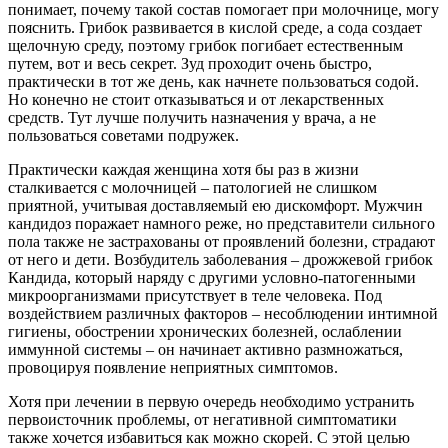
понимает, почему такой состав помогает при молочнице, могу
пояснить. Грибок развивается в кислой среде, а сода создает
щелочную среду, поэтому грибок погибает естественным
путем, вот и весь секрет. Зуд проходит очень быстро,
практически в тот же день, как начнете пользоваться содой.
Но конечно не стоит отказываться и от лекарственных
средств. Тут лучше получить назначения у врача, а не
пользоваться советами подружек.
Практически каждая женщина хотя бы раз в жизни
сталкивается с молочницей – патологией не слишком
приятной, учитывая доставляемый ею дискомфорт. Мужчин
кандидоз поражает намного реже, но представители сильного
пола также не застрахованы от проявлений болезни, страдают
от него и дети. Возбудитель заболевания – дрожжевой грибок
Кандида, который наряду с другими условно-патогенными
микроорганизмами присутствует в теле человека. Под
воздействием различных факторов – несоблюдении интимной
гигиены, обострении хронических болезней, ослаблении
иммунной системы – он начинает активно размножаться,
провоцируя появление неприятных симптомов.
Хотя при лечении в первую очередь необходимо устранить
первоисточник проблемы, от негативной симптоматики
также хочется избавиться как можно скорей. С этой целью