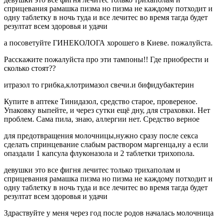
сприцевания рамашка пизма но пизма не каждому потходит и
одну таблетку в ночь туда и все лечитес во время тагда будет
резултат всем здоровья и удачи
а посоветуйте ГИНЕКОЛОГА хорошего в Киеве. пожалуйста.
Расскажите пожалуйста про эти тампоны!! Где приобрести и
сколько стоят??
итразол то грибка,клотримазол свечи.и бифидубактерин
Купите в аптеке Тинидазол, средство старое, провереное.
Упаковку выпейте, и через сутки ещё дну, для страховки. Нет
проблем. Сама пила, знаю, аллергии нет. Средство верное
для предотвращения молочницы,нужно сразу после секса
сделать спринцевание слабым раствором маргенца,ну а если
опаздали 1 капсула флуконазола и 2 таблетки трихопола.
девушки это все фигня лечитес только трихаполам и
сприцевания рамашка пизма но пизма не каждому потходит и
одну таблетку в ночь туда и все лечитес во время тагда будет
резултат всем здоровья и удачи
Здраствуйте у меня через год после родов началась молочница