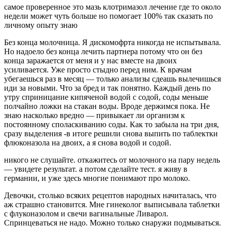
самое проверенное это мазь клотримазол лечение где то около
недели может чуть больше но помогает 100% так сказать по
личному опыту знаю
Без конца молочница. Я дискомофрта никогда не испытывала.
Но надоело без конца лечить партнера потому что он без
конца заражается от меня и у нас вместе на двоих
усиливается. Уже просто стыдно перед ним. К врачам
убегаешься раз в месяц — только анализы сдеашь вылечишься
иди за новыми. Что за бред и так понятно. Каждый день по
утру сприницание кипяченой водой с содой, соды меньше
полчайно ложки на стакан воды. Вроде держимся пока. Не
знаю насколько вредно — привыкает ли организм к
постоянному споласкиванию соды. Как то забыла на три дня,
сразу выделения -в итоге решили снова выпить по таблектки
флюконазола на двоих, а я снова водой и содой.
никого не слушайте. откажитесь от молочного на пару недель
— увидете результат. а потом сделайте тест. я живу в
германии, и уже здесь многие понимают про молоко.
Девочки, столько всяких рецептов народных начиталась, что
аж страшно становится. Мне гинеколог выписывала таблетки
с флуконазолом и свечи вагинальные Ливарол.
Спринцеваться не надо. Можно только снаружи подмываться.