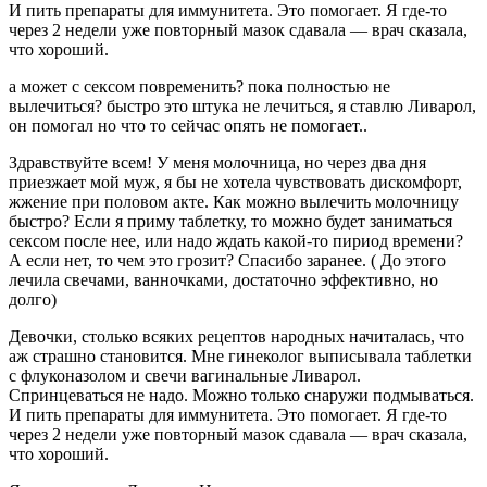
И пить препараты для иммунитета. Это помогает. Я где-то
через 2 недели уже повторный мазок сдавала — врач сказала,
что хороший.
а может с сексом повременить? пока полностью не
вылечиться? быстро это штука не лечиться, я ставлю Ливарол,
он помогал но что то сейчас опять не помогает..
Здравствуйте всем! У меня молочница, но через два дня
приезжает мой муж, я бы не хотела чувствовать дискомфорт,
жжение при половом акте. Как можно вылечить молочницу
быстро? Если я приму таблетку, то можно будет заниматься
сексом после нее, или надо ждать какой-то пириод времени?
А если нет, то чем это грозит? Спасибо заранее. ( До этого
лечила свечами, ванночками, достаточно эффективно, но
долго)
Девочки, столько всяких рецептов народных начиталась, что
аж страшно становится. Мне гинеколог выписывала таблетки
с флуконазолом и свечи вагинальные Ливарол.
Спринцеваться не надо. Можно только снаружи подмываться.
И пить препараты для иммунитета. Это помогает. Я где-то
через 2 недели уже повторный мазок сдавала — врач сказала,
что хороший.