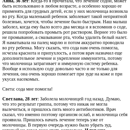
Анна, 36 лет
: Когда-то я прочитала, что лечение содой, может
быть использовано в любом возрасте, а особенно хорошо ее
применять для грудных детей, если у них молочница возникла
во рту. Когда маленький ребенок заболевает такой неприятной
болезнью, хочется, чтобы лечение было быстрым. Наш малыш
заболел, когда ему было всего два месяца и я вспомнив о соде,
решила попробовать промыть рот раствором. Вернее это было
не промывание, а смазывание рта, чтобы удалить белый налет.
Я наматывала на палец марлю и потом аккуратно проводила
во рту ребенка. Могу сказать, что сода нам очень помогла,
исчезла краснота и припухлость, а потом врач назначил еще
дополнительное лечение и укрепление иммунитета, потому
что молочница затрагивает и иммунную систему ребенка.
Вообще я использую соду довольно часто и не только для
лечения, она очень хорошо помогает при зуде на коже и при
укусах насекомых.
Света: сода мне помогла!
Светлана, 28 лет
: Заболела молочницей год назад. Думаю,
что это результат гриппа, потому что никак не могла
вылечиться, и пришлось пить много антибиотиков. Врач
сказал, что именно поэтому организм ослаб, и молочница себя
проявила. Пришлось начать лечение теперь уже от
молочницы. В первую очередь нужно было убрать зуд,