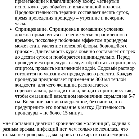
прилегающий к влагалищному входу. Четвертый
используют для обработки влагалищной полости.
Продолжительность терапии составляет десять суток,
время проведения процедур – утренние и вечерние
часы.
Спринцевание. Спринцовка в домашних условиях
должна применяться в течение четко ограниченного
времени, поскольку побочным эффектом процедуры
может стать удаление полезной флоры, борющейся с
грибком. Длительность курса обычно составляет от трех
до десяти суток и подбирается индивидуально. Перед
проведением процедуры следует обработать спринцовку
спиртом, промыть кипяченной водой. Содовый раствор
готовится по указаниям предыдущего рецепта. Каждая
процедура предполагает применение 300 мл теплой
жидкости, для чего женщина располагается
горизонтально, разводит ноги, вводит спринцовку так,
чтобы смазанный вазелином наконечник скрылся на 5-7
см. Введение раствора медленное, без напора, что
предупредить его попадание в матку. Длительность
процедуры – не более 15 минут.
мне поставили диагноз “хроническая молочница”, ходила к
разным врачам, инфекций нет, чем только не лечилась, что
только не проверяла, даже кровь на сахар. сказали смирись.