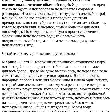
который не давал даже спать нормально.
И тут мне
посоветовали лечение обычной содой.
Я решила, что вреда
точно не будет, и попробовала подмываться содовым
раствором. Что хочу сказать, то, что зуд исчез очень быстро!
Конечно, основное лечение я проводила другими
препаратами, но сода убрала эти жуткие симптомы болезни,
которые доставляли, наверное, самый большой для меня
дискомфорт. Поэтому, всем советую в процессе лечения
молочницы использовать соду, как возможность
почувствовать себя нормальным человеком, сразу после
исчезновения зуда.
Читайте также:
Девственница у гинеколога
Марина, 25 лет
: С молочницей пришлось столкнуться пару
лет назад. Очень неприятное заболевание и лечение мое
длилось долго. Вроде бы даже вылечилась, но через пол года
симптомы вернулись, и все повторилось. Я стала искать
народные способы лечения молочницы и нашла один рецепт,
который мне очень помог, потому что реально, все лекарства
не дали тех результатов, которые, я ожидала. Может быть не те
лекарства были, может быть еще что-то, но вот с проблемой
действительно нужно было что-то делать, поэтому и решилась
на эксперимент с народными средствами. Что я могла
потерять? Ничего. Рецепт выглядел так. Берем воду
кипяченую, поскольку рецепт был рассчитан на литр воды, то