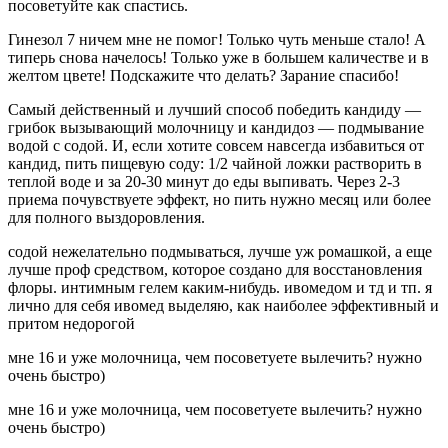
посоветуйте как спастись.
Гинезол 7 ничем мне не помог! Только чуть меньше стало! А
типерь снова начелось! Только уже в большем каличестве и в
желтом цвете! Подскажите что делать? Зарание спасибо!
Самый действенный и лучший способ победить кандиду —
грибок вызывающий молочницу и кандидоз — подмывание
водой с содой. И, если хотите совсем навсегда избавиться от
кандид, пить пищевую соду: 1/2 чайной ложки растворить в
теплой воде и за 20-30 минут до еды выпивать. Через 2-3
приема почувствуете эффект, но пить нужно месяц или более
для полного выздоровления.
содой нежелательно подмываться, лучше уж ромашкой, а еще
лучше проф средством, которое создано для восстановления
флоры. интимным гелем каким-нибудь. ивомедом и тд и тп. я
лично для себя ивомед выделяю, как наиболее эффективный и
притом недорогой
мне 16 и уже молочница, чем посоветуете вылечить? нужно
очень быстро)
мне 16 и уже молочница, чем посоветуете вылечить? нужно
очень быстро)