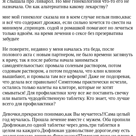
Я слышала про Ливарол. Но мне гинекологиня что-то его не
назначала. Он как альтернатива какому лекарству?
мне мой гинеколог сказала ни в коем случае нельзя пиво,квас
и всё что содержит дрожжи, если сильно хочется то свести на
минимум ,спринцев. содой и ромашкой помагают но лечиться
только вдвоём. на время лечения о сексе без презерватива
забудьте
Не поверите, недавно у меня началась эта беда, после
полового акта с новым партнером, не было времени заглянуть
к врачу, так я после работы начала заниматься
самодеятельностью: промыла соленым раствором, потом
содовым раствором, а потом подумала, что клин клином
вышибают, и промыла там все кефиром! Даже не подозревая,
что делала все правильно! Симптомы практически исчезли,
остались только налеты на клиторе, которые не хотят
смываться! Для профилактики хочу все же поставить свечку
или выпить чудодейственную таблетку. Кто знает, что лучше
всего для профилактики?
Девочки,прекрасно понимаю,как Вы мучаетесь!!Сама целый
год мучалась. Прошла лечение вместе с мужем. Оба пропили
Дюфлюкан,по одной таблетке через день,три таблетки в
целом на каждого.Дюфлюкан удовольствие дорогое,ему есть
аналог,гораздо дешевле-Флуканазол!Помогает тоже не плохо в