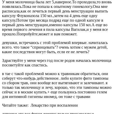
У меня молочница была лет 5,наверное.То проходила,то вновь
появлялась.Пока не попала к опытному гинекологу.Она мне
расписала,как ее лечить:в первый день менструации выпить
капсулу Флуконазола 150 мл.,затем на 4 день еще одну
капсулу.Потом три месяца подряд еще по одной капсуле в
первый день менструации,именно капсулы 150 мл.А еще во
время первого лечения я пила капсулы Вагилак,и у меня все
прошло.Попробуйте,может и вам поможет.
девушки, встречаюсь с этой проблемой впервые. начиталась
всего. что такое “спринцевать”? очень хотим с мужем детей,
какие последствия могут быть, если ее не лечить?
Здраствуйте у меня через год после родов началась молочница
посоветуйте как спастись.
в тае с такой проблемой можно к травникам обратиться, они
соберут что-нибудь действенное. либо купите фито тампоны
со сбором трав, они вообще все вытягивают и залечивают. я
только так молочницу и лечу, хорошо, что эти тампоны можно
сейчас и в москве купить.+ еще пользуюсь постоянно гелем
для интимной гигиены ивомед, он тоже с травами
Читайте также:
Лекарство при воспалении
девушки это все фигня лечитес только трихаполам и