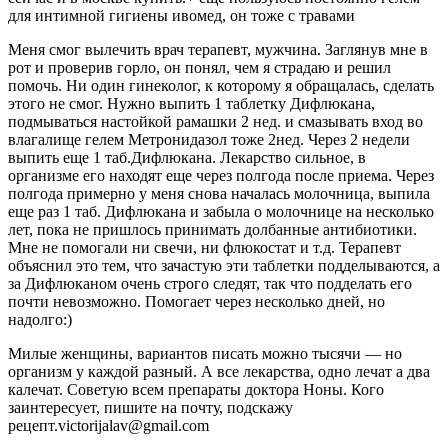
для интимной гигиены ивомед, он тоже с травами
Меня смог вылечить врач терапевт, мужчина. Заглянув мне в
рот и проверив горло, он понял, чем я страдаю и решил
помочь. Ни один гинеколог, к которому я обращалась, сделать
этого не смог. Нужно выпить 1 таблетку Дифлюкана,
подмываться настойкой рамашки 2 нед. и смазывать вход во
влагалище гелем Метронидазол тоже 2нед. Через 2 недели
выпить еще 1 таб.Дифлюкана. Лекарство сильное, в
организме его находят еще через полгода после приема. Через
полгода примерно у меня снова началась молочница, выпила
еще раз 1 таб. Дифлюкана и забыла о молочнице на несколько
лет, пока не пришлось принимать долбанные антибиотики.
Мне не помогали ни свечи, ни флюкостат и т.д. Терапевт
объяснил это тем, что зачастую эти таблетки подделываются, а
за Дифлюканом очень строго следят, так что подделать его
почти невозможно. Помогает через несколько дней, но
надолго:)
Милые женщины, вариантов писать можно тысячи — но
организм у каждой разный. А все лекарства, одно лечат а два
калечат. Советую всем препараты доктора Ноны. Кого
заинтересует, пишите на почту, подскажу
рецепт.victorijalav@gmail.com