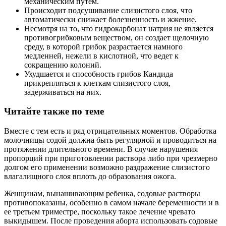
механическим путем.
Происходит подсушивание слизистого слоя, что
автоматически снижает болезненность и жжение.
Несмотря на то, что гидрокарбонат натрия не является
противогрибковым веществом, он создает щелочную
среду, в которой грибок разрастается намного
медленней, нежели в кислотной, что ведет к
сокращению колоний.
Ухудшается и способность грибов Кандида
прикрепляться к клеткам слизистого слоя,
задерживаться на них.
Читайте также по теме
Вместе с тем есть и ряд отрицательных моментов. Обработка
молочницы содой должна быть регулярной и проводиться на
протяжении длительного времени. В случае нарушения
пропорций при приготовлении раствора либо при чрезмерно
долгом его применении возможно раздражение слизистого
влагалищного слоя вплоть до образования ожога.
Женщинам, вынашивающим ребенка, содовые растворы
противопоказаны, особенно в самом начале беременности и в
ее третьем триместре, поскольку такое лечение чревато
выкидышем. После проведения аборта использовать содовые