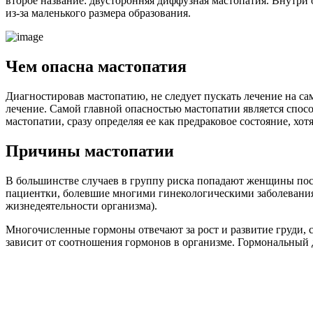
второе название: двусторонняя диффузная мастопатия. Внутри
из-за маленького размера образования.
Чем опасна мастопатия
Диагностировав мастопатию, не следует пускать лечение на са
лечение. Самой главной опасностью мастопатии является спосо
мастопатии, сразу определяя ее как предраковое состояние, хо
Причины мастопатии
В большинстве случаев в группу риска попадают женщины посл
пациентки, болевшие многими гинекологическими заболевания
жизнедеятельности организма).
Многочисленные гормоны отвечают за рост и развитие груди, 
зависит от соотношения гормонов в организме. Гормональный 