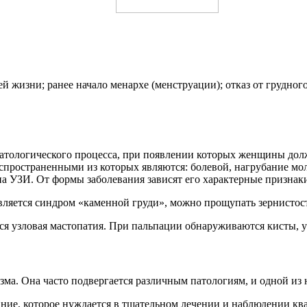
й жизни; ранее начало менархе (менструации); отказ от грудног
атологического процесса, при появлении которых женщины долж
спространенными из которых являются: болевой, нагрубание мол
на УЗИ. От формы заболевания зависят его характерные признак
ется синдром «каменной груди», можно прощупать зернистость.
ся узловая мастопатия. При пальпации обнаруживаются кисты, у
ма. Она часто подвергается различным патологиям, и одной из н
евание, которое нуждается в тщательном лечении и наблюдении к