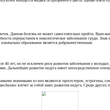
 опухолей находится жидкость прозрачного цвета, однако взять
мотек. Данная болезнь не может самостоятельно пройти. Врач-ма
бность перерастания в онкологическое заболевание груди. Зная 
тя изначально образование является доброкачественным.
е 40 лет, но не исключен риск развития заболевания у молоды
ми. Дальнейшее развитие недуга имеет непосредственное отно
самыми значимыми из них являются: прогестерон, эстрогены, с
дисбаланс влечет за собой шанс развития недуга. Среди других