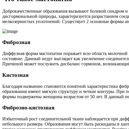
Доброкачественные образования вызывают болевой синдром и с
дисгормональной природы, характеризуется разрастанием сое
мелкозернистых уплотнений. Существует 2 основные формы ана
Фиброзная
Диффузная форма мастопатии поражает всю область молочной ж
состояние. Данный недуг выглядит как увеличение соединит
Причиной может послужить дисбаланс гормонов, возникающий 
Кистозная
Благодаря названию становится понятной характеристика фибр
образования имеют мягкую структуру и четкие контуры. При 
формы подвержены женщины возрастом от 50 лет. В данный пе
Фиброзно-кистозная
Избыточный рост соединительной ткани наблюдается при диф
небольшого размера. Образования могут быть раскиданы в хао