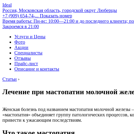
Ideal
Россия, Московская область, городской округ Люберцы
+7 (909) 654-74-...
Показать номер
Время работы: Пн-вс: 10:00—21:00 и до последнего клиента; по
Закроемся в 21:00
Услуги и Цены
Фото
Акции
Специалисты
Отзывы
Прайс-лист
Описание и контакты
Статьи
›
Лечение при мастопатии молочной жел
Женская болезнь под названием мастопатия молочной железы 
«мастопатия» объединяет группу патологических процессов, к
привести к ужасающим последствиям.
Что такое мастопатия