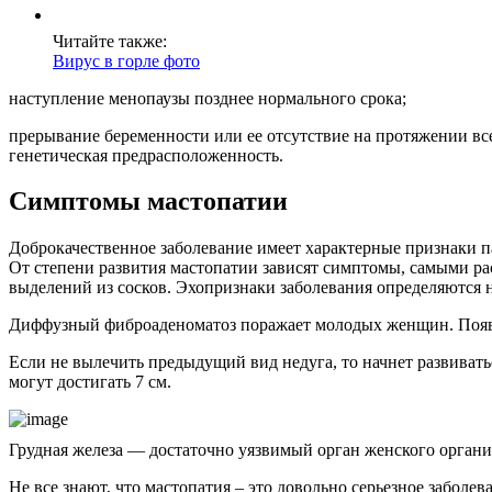
Читайте также:
Вирус в горле фото
наступление менопаузы позднее нормального срока;
прерывание беременности или ее отсутствие на протяжении все
генетическая предрасположенность.
Симптомы мастопатии
Доброкачественное заболевание имеет характерные признаки п
От степени развития мастопатии зависят симптомы, самыми ра
выделений из сосков. Эхопризнаки заболевания определяются 
Диффузный фиброаденоматоз поражает молодых женщин. Появля
Если не вылечить предыдущий вид недуга, то начнет развивать
могут достигать 7 см.
Грудная железа — достаточно уязвимый орган женского организ
Не все знают, что мастопатия – это довольно серьезное забол