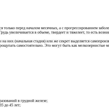
ся только перед началом месячных, а с прогрессированием забол
 Грудь увеличивается в объеме, твердеет и тяжелеет, то есть в
 на них (начальная стадия) или же секрет выделяется самопроиз
рощупать самостоятельно. Это могут быть как мелкозернистые 
азований в грудной железе;
5 до 45 лет;