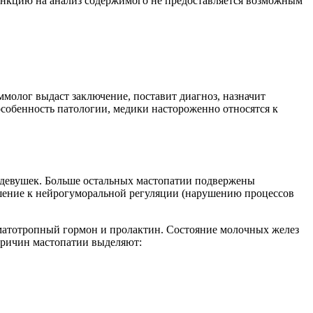
 пункцию на анализ содержимого не предоставляется возможным
ммолог выдаст заключение, поставит диагноз, назначит
особенность патологии, медики настороженно относятся к
х девушек. Больше остальных мастопатии подвержены
шение к нейрогуморальной регуляции (нарушению процессов
оматотропный гормон и пролактин. Состояние молочных желез
 причин мастопатии выделяют: