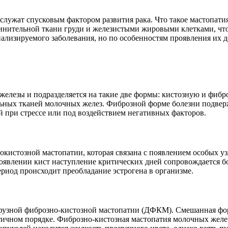
лужат спусковым фактором развития рака. Что такое мастопатия
динительной ткани груди и железистыми жировыми клетками, чт
лизируемого заболевания, но по особенностям проявления их де
елезы и подразделяется на такие две формы: кистозную и фибр
ельных тканей молочных желез. Фиброзной форме болезни подв
при стрессе или под воздействием негативных факторов.
окистозной мастопатии, которая связана с появлением особых у
появлении кист наступление критических дней сопровождается б
риод происходит преобладание эстрогена в организме.
фузной фиброзно-кистозной мастопатии (ДФКМ). Смешанная фо
тичном порядке. Фиброзно-кистозная мастопатия молочных желез