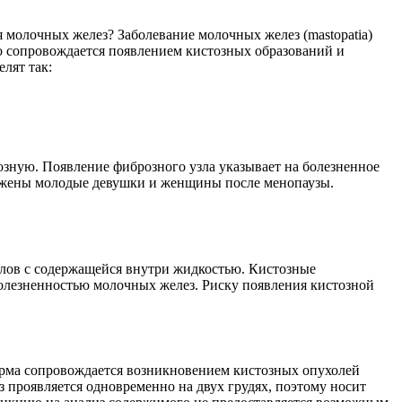
 молочных желез? Заболевание молочных желез (mastopatia)
о сопровождается появлением кистозных образований и
лят так:
озную. Появление фиброзного узла указывает на болезненное
ержены молодые девушки и женщины после менопаузы.
злов с содержащейся внутри жидкостью. Кистозные
олезненностью молочных желез. Риску появления кистозной
рма сопровождается возникновением кистозных опухолей
 проявляется одновременно на двух грудях, поэтому носит