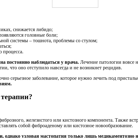
иках, снижается либидо;
 появляются головные боли;
ой системы – тошнота, проблемы со стулом;
ться;
о процесса.
на постоянно наблюдаться у врача.
Лечение патологии вовсе не
тии, что оно отступило навсегда и не возникнет рецидив.
очно серьезное заболевание, которое нужно лечить под пристал
виям.
 терапии?
фиброзного, железистого или кистозного компонента. Также вст
дставлять собой фиброаденому или кистозное новообразование.
и, однако узловая мастопатия только лишь медикаментозно н