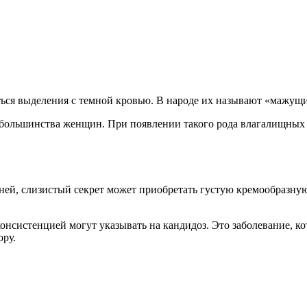
ться выделения с темной кровью. В народе их называют «мажущи
 большинства женщин. При появлении такого рода влагалищных 
ей, слизистый секрет может приобретать густую кремообразную
консистенцией могут указывать на кандидоз. Это заболевание, к
ору.