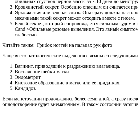
обильных сгустков черной массы за 7-10 дней до менстру
Кровянистый секрет. Особенно опасным он считается при
Ярко-желтая или зеленая слизь. Она сразу должна настор
месячными такой секрет может отходить вместе с гноем.
Белый секрет, который сопровождается сильным зудом в
Cand >Обильные розовые выделения. Это явный симптом 
слабостью.
Читайте также:
Грибок ногтей на пальцах рук фото
Чаще всего патологические выделения связаны со следующими
Вагинит, приводящий к раздражению влагалища.
Воспаление шейки матки.
Эндометрит.
Кистозное образование в матке или ее придатках.
Кандидоз.
Если менструации продолжались более семи дней, а сразу посл
оплодотворение будет внематочным. В таком состоянии затягив