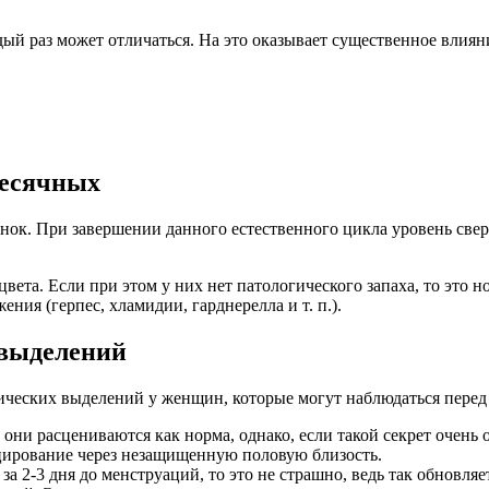
дый раз может отличаться. На это оказывает существенное влиян
месячных
ок. При завершении данного естественного цикла уровень сверт
вета. Если при этом у них нет патологического запаха, то это н
ия (герпес, хламидии, гарднерелла и т. п.).
выделений
еских выделений у женщин, которые могут наблюдаться перед т
они расцениваются как норма, однако, если такой секрет очень
цирование через незащищенную половую близость.
а 2-3 дня до менструаций, то это не страшно, ведь так обновл