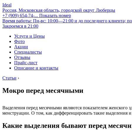
Ideal
Россия, Московская область, городской округ Люберцы
+7 (909) 654-74-...
Показать номер
Время работы: Пн-вс: 10:00—21:00 и до последнего клиента; по
Закроемся в 21:00
Услуги и Цены
Фото
Акции
Специалисты
Отзывы
Прайс-лист
Описание и контакты
Статьи
›
Мокро перед месячными
Выделения перед месячными являются показателем женского зд
менструации. О том, как дифференцировать такие выделения и ч
Какие выделения бывают перед месяч