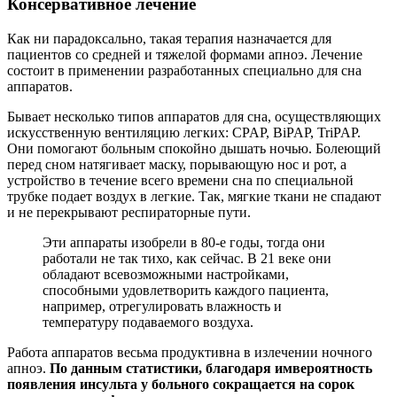
Консервативное лечение
Как ни парадоксально, такая терапия назначается для
пациентов со средней и тяжелой формами апноэ. Лечение
состоит в применении разработанных специально для сна
аппаратов.
Бывает несколько типов аппаратов для сна, осуществляющих
искусственную вентиляцию легких: CPAP, BiPAP, TriPAP.
Они помогают больным спокойно дышать ночью. Болеющий
перед сном натягивает маску, порывающую нос и рот, а
устройство в течение всего времени сна по специальной
трубке подает воздух в легкие. Так, мягкие ткани не спадают
и не перекрывают респираторные пути.
Эти аппараты изобрели в 80-е годы, тогда они
работали не так тихо, как сейчас. В 21 веке они
обладают всевозможными настройками,
способными удовлетворить каждого пациента,
например, отрегулировать влажность и
температуру подаваемого воздуха.
Работа аппаратов весьма продуктивна в излечении ночного
апноэ.
По данным статистики, благодаря им
вероятность
появления инсульта у больного сокращается на сорок