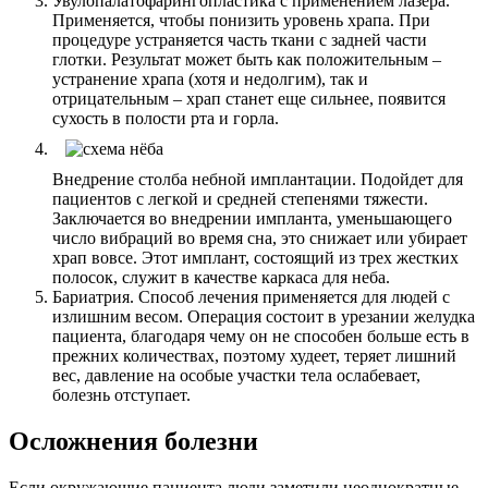
Увулопалатофарингопластика с применением лазера.
Применяется, чтобы понизить уровень храпа. При
процедуре устраняется часть ткани с задней части
глотки. Результат может быть как положительным –
устранение храпа (хотя и недолгим), так и
отрицательным – храп станет еще сильнее, появится
сухость в полости рта и горла.
Внедрение столба небной имплантации. Подойдет для
пациентов с легкой и средней степенями тяжести.
Заключается во внедрении импланта, уменьшающего
число вибраций во время сна, это снижает или убирает
храп вовсе. Этот имплант, состоящий из трех жестких
полосок, служит в качестве каркаса для неба.
Бариатрия. Способ лечения применяется для людей с
излишним весом. Операция состоит в урезании желудка
пациента, благодаря чему он не способен больше есть в
прежних количествах, поэтому худеет, теряет лишний
вес, давление на особые участки тела ослабевает,
болезнь отступает.
Осложнения болезни
Если окружающие пациента люди заметили неоднократные