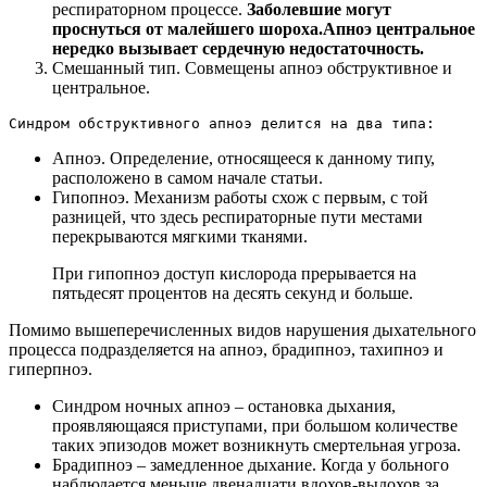
респираторном процессе.
Заболевшие могут
проснуться от малейшего шороха.
Апноэ центральное
нередко вызывает сердечную недостаточность.
Смешанный тип. Совмещены апноэ обструктивное и
центральное.
Синдром обструктивного апноэ делится на два типа:
Апноэ. Определение, относящееся к данному типу,
расположено в самом начале статьи.
Гипопноэ. Механизм работы схож с первым, с той
разницей, что здесь респираторные пути местами
перекрываются мягкими тканями.
При гипопноэ доступ кислорода прерывается на
пятьдесят процентов на десять секунд и больше.
Помимо вышеперечисленных видов нарушения дыхательного
процесса подразделяется на апноэ, брадипноэ, тахипноэ и
гиперпноэ.
Синдром ночных апноэ – остановка дыхания,
проявляющаяся приступами, при большом количестве
таких эпизодов может возникнуть смертельная угроза.
Брадипноэ – замедленное дыхание. Когда у больного
наблюдается меньше двенадцати вдохов-выдохов за