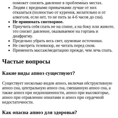
поможет снизить давление в проблемных местах.
Людям с вредными привычками лучше от них
отказаться (полностью от курения, желательно и от
алкоголя, если нет, то не пить за 4-6 часов до сна).
Не принимать снотворное.
Приучить себя спать не на спине, а на боку или животе,
это снизит давление, оказываемое на гортань и
диафрагму.
Предельно убрать весь свет, шумовые источники.
Не смотреть телевизор, не читать перед сном.
Применить массаж/медитацию прежде, чем лечь спать.
Частые вопросы
Какие виды апноэ существуют?
Существует несколько видов апноэ, включая обструктивную
апноэ сна, центральную апноэ сна, смешанную апноэ сна, а
также апноэ при недоношенности, апноэ при высокогорье,
апноэ при отравлении опиатами и апноэ при сердечной
недостаточности.
Как опасна апноэ для здоровья?