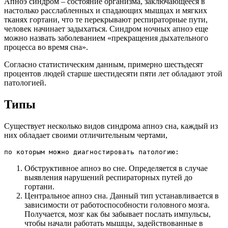
Апноэ синдром – состояние организма, заключающееся в
настолько расслабленных и спадающих мышцах и мягких
тканях гортани, что те перекрывают респираторные пути,
человек начинает задыхаться. Синдром ночных апноэ еще
можно назвать заболеванием «прекращения дыхательного
процесса во время сна».
Согласно статистическим данным, примерно шестьдесят
процентов людей старше шестидесяти пяти лет обладают этой
патологией.
Типы
Существует несколько видов синдрома апноэ сна, каждый из
них обладает своими отличительным чертами,
по которым можно диагностировать патологию:
Обструктивное апноэ во сне. Определяется в случае
выявления нарушений респираторных путей до
гортани.
Центральное апноэ сна. Данный тип устанавливается в
зависимости от работоспособности головного мозга.
Получается, мозг как бы забывает послать импульсы,
чтобы начали работать мышцы, задействованные в