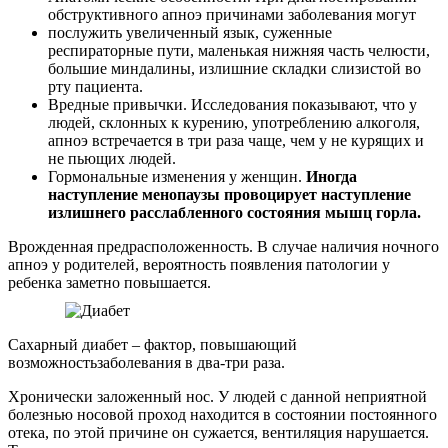
обструктивного апноэ причинами заболевания могут
послужить увеличенный язык, суженные
респираторные пути, маленькая нижняя часть челюсти,
большие миндалины, излишние складки слизистой во
рту пациента.
Вредные привычки. Исследования показывают, что у
людей, склонных к курению, употреблению алкоголя,
апноэ встречается в три раза чаще, чем у не курящих и
не пьющих людей.
Гормональные изменения у женщин.
Иногда
наступление менопаузы провоцирует наступление
излишнего расслабленного состояния мышц горла.
Врожденная предрасположенность. В случае наличия ночного
апноэ у родителей, вероятность появления патологии у
ребенка заметно повышается.
Сахарный диабет – фактор, повышающий
возможностьзаболевания в два-три раза.
Хронически заложенный нос. У людей с данной неприятной
болезнью носовой проход находится в состоянии постоянного
отека, по этой причине он сужается, вентиляция нарушается.