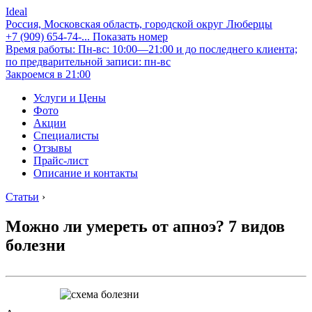
Ideal
Россия, Московская область, городской округ Люберцы
+7 (909) 654-74-...
Показать номер
Время работы: Пн-вс: 10:00—21:00 и до последнего клиента;
по предварительной записи: пн-вс
Закроемся в 21:00
Услуги и Цены
Фото
Акции
Специалисты
Отзывы
Прайс-лист
Описание и контакты
Статьи
›
Можно ли умереть от апноэ? 7 видов
болезни