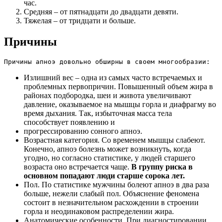
час.
Средняя – от пятнадцати до двадцати девяти.
Тяжелая – от тридцати и больше.
Причины
Причины апноэ довольно обширны в своем многообразии:
Излишний вес – одна из самых часто встречаемых и
проблемных первопричин. Повышенный объем жира в
районах подбородка, шеи и живота увеличивают
давление, оказываемое на мышцы горла и диафрагму во
время дыхания. Так, избыточная масса тела
способствует появлению и
прогрессированию сонного апноэ.
Возрастная категория. Со временем мышцы слабеют.
Конечно, апноэ болезнь может возникнуть, когда
угодно, но согласно статистике, у людей старшего
возраста оно встречается чаще.
В группу риска в
основном попадают люди старше сорока лет.
Пол. По статистике мужчины болеют апноэ в два раза
больше, нежели слабый пол. Объяснение феномена
состоит в незначительном расхождении в строении
горла и неодинаковом распределении жира.
Анатомические особенности. При диагностировании