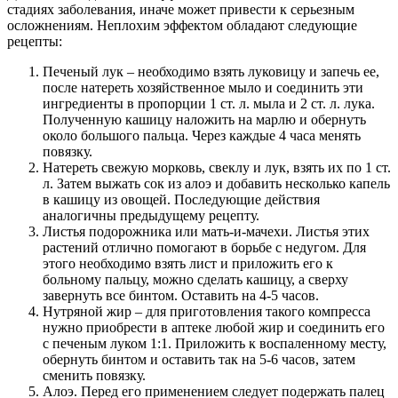
стадиях заболевания, иначе может привести к серьезным
осложнениям. Неплохим эффектом обладают следующие
рецепты:
Печеный лук – необходимо взять луковицу и запечь ее,
после натереть хозяйственное мыло и соединить эти
ингредиенты в пропорции 1 ст. л. мыла и 2 ст. л. лука.
Полученную кашицу наложить на марлю и обернуть
около большого пальца. Через каждые 4 часа менять
повязку.
Натереть свежую морковь, свеклу и лук, взять их по 1 ст.
л. Затем выжать сок из алоэ и добавить несколько капель
в кашицу из овощей. Последующие действия
аналогичны предыдущему рецепту.
Листья подорожника или мать-и-мачехи. Листья этих
растений отлично помогают в борьбе с недугом. Для
этого необходимо взять лист и приложить его к
больному пальцу, можно сделать кашицу, а сверху
завернуть все бинтом. Оставить на 4-5 часов.
Нутряной жир – для приготовления такого компресса
нужно приобрести в аптеке любой жир и соединить его
с печеным луком 1:1. Приложить к воспаленному месту,
обернуть бинтом и оставить так на 5-6 часов, затем
сменить повязку.
Алоэ. Перед его применением следует подержать палец