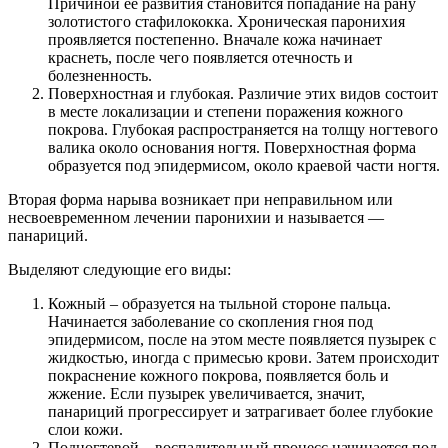
Причиной ее развития становится попадание на рану
золотистого стафилококка. Хроническая паронихия
проявляется постепенно. Вначале кожа начинает
краснеть, после чего появляется отечность и
болезненность.
Поверхностная и глубокая. Различие этих видов состоит
в месте локализации и степени поражения кожного
покрова. Глубокая распространяется на толщу ногтевого
валика около основания ногтя. Поверхностная форма
образуется под эпидермисом, около краевой части ногтя.
Вторая форма нарыва возникает при неправильном или
несвоевременном лечении паронихии и называется —
панариций.
Выделяют следующие его виды:
Кожный – образуется на тыльной стороне пальца.
Начинается заболевание со скопления гноя под
эпидермисом, после на этом месте появляется пузырек с
жидкостью, иногда с примесью крови. Затем происходит
покраснение кожного покрова, появляется боль и
жжение. Если пузырек увеличивается, значит,
панариций прогрессирует и затрагивает более глубокие
слои кожи.
Подногтевой – воспалительный процесс начинается под