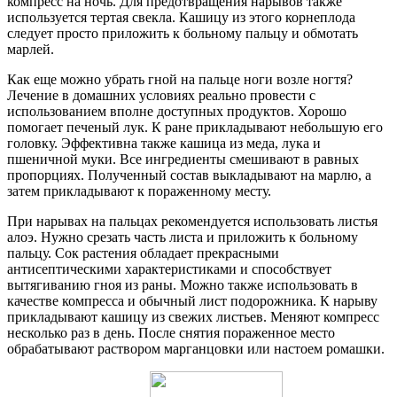
компресс на ночь. Для предотвращения нарывов также
используется тертая свекла. Кашицу из этого корнеплода
следует просто приложить к больному пальцу и обмотать
марлей.
Как еще можно убрать гной на пальце ноги возле ногтя?
Лечение в домашних условиях реально провести с
использованием вполне доступных продуктов. Хорошо
помогает печеный лук. К ране прикладывают небольшую его
головку. Эффективна также кашица из меда, лука и
пшеничной муки. Все ингредиенты смешивают в равных
пропорциях. Полученный состав выкладывают на марлю, а
затем прикладывают к пораженному месту.
При нарывах на пальцах рекомендуется использовать листья
алоэ. Нужно срезать часть листа и приложить к больному
пальцу. Сок растения обладает прекрасными
антисептическими характеристиками и способствует
вытягиванию гноя из раны. Можно также использовать в
качестве компресса и обычный лист подорожника. К нарыву
прикладывают кашицу из свежих листьев. Меняют компресс
несколько раз в день. После снятия пораженное место
обрабатывают раствором марганцовки или настоем ромашки.