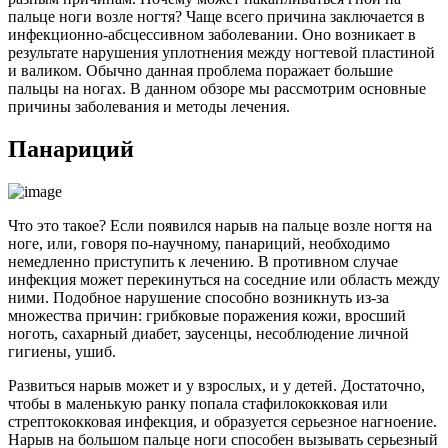
пальце ноги возле ногтя? Чаще всего причина заключается в
инфекционно-абсцессивном заболевании. Оно возникает в
результате нарушения уплотнения между ногтевой пластиной
и валиком. Обычно данная проблема поражает большие
пальцы на ногах. В данном обзоре мы рассмотрим основные
причины заболевания и методы лечения.
Панариций
Что это такое? Если появился нарыв на пальце возле ногтя на
ноге, или, говоря по-научному, панариций, необходимо
немедленно приступить к лечению. В противном случае
инфекция может перекинуться на соседние или область между
ними. Подобное нарушение способно возникнуть из-за
множества причин: грибковые поражения кожи, вросший
ноготь, сахарный диабет, заусенцы, несоблюдение личной
гигиены, ушиб.
Развиться нарыв может и у взрослых, и у детей. Достаточно,
чтобы в маленькую ранку попала стафилококковая или
стрептококковая инфекция, и образуется серьезное нагноение.
Нарыв на большом пальце ноги способен вызывать серьезный