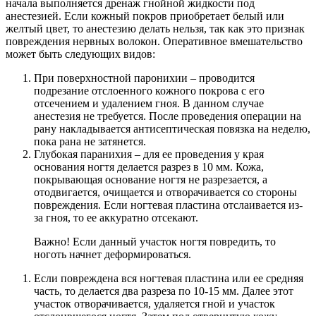
начала выполняется дренаж гнойной жидкости под
анестезией. Если кожный покров приобретает белый или
желтый цвет, то анестезию делать нельзя, так как это признак
повреждения нервных волокон. Оперативное вмешательство
может быть следующих видов:
При поверхностной паронихии – проводится
подрезание отслоенного кожного покрова с его
отсечением и удалением гноя. В данном случае
анестезия не требуется. После проведения операции на
рану накладывается антисептическая повязка на неделю,
пока рана не затянется.
Глубокая паранихия – для ее проведения у края
основания ногтя делается разрез в 10 мм. Кожа,
покрывающая основание ногтя не разрезается, а
отодвигается, очищается и отворачивается со стороны
повреждения. Если ногтевая пластина отслаивается из-
за гноя, то ее аккуратно отсекают.
Важно! Если данный участок ногтя повредить, то
ноготь начнет деформироваться.
Если повреждена вся ногтевая пластина или ее средняя
часть, то делается два разреза по 10-15 мм. Далее этот
участок отворачивается, удаляется гной и участок