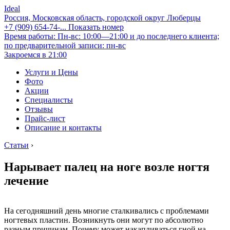
Ideal
Россия, Московская область, городской округ Люберцы
+7 (909) 654-74-...
Показать номер
Время работы: Пн-вс: 10:00—21:00 и до последнего клиента;
по предварительной записи: пн-вс
Закроемся в 21:00
Услуги и Цены
Фото
Акции
Специалисты
Отзывы
Прайс-лист
Описание и контакты
Статьи
›
Нарывает палец на ноге возле ногтя
лечение
На сегодняшний день многие сталкивались с проблемами
ногтевых пластин. Возникнуть они могут по абсолютно
разным причинам. Почему может накапливаться гной на