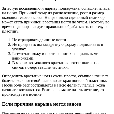
Зачастую воспалению и нарыву подвержены большие пальцы
на ногах. Причиной тому их расположение, рост и размер
околоногтевого валика. Неправильно сделанный педикюр
может стать причиной врастания ногтя по углам. Поэтому во
время педикюра следует правильно обрабатывать ногтевую
пластину:
Не отращивать длинные ногти.
Не придавать им квадратную форму, подпиливать в
уголках.
Размягчать кожу и ногти на ногах специальными
ванночками.
В местах возможного врастания ногтя тщательно
снимать омертвевшие частички.
Определить врастание ногтя очень просто, обычно начинает
болеть околоногтевой валик возле края ногтевой пластины.
После боль распространяется на всю фалангу пальца, кожа
начинает воспаляться. Если вовремя не начать лечение, то
произойдет нагноение.
Если причина нарыва ногтя заноза
Попавшая под ноготь заноза может стать причиной нарыва