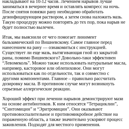
накладывают на 10-12 часов. Лечением нарывов лучше
заниматься в вечернее время и оставлять компресс на ночь.
После снятия повязки рану необходимо обработать
дезинфицирующим раствором, а затем снова наложить мазь.
Такую процедуру можно повторять до тех пор, пока нарыв не
будет полностью вылечен.
Итак, мы выяснили от чего помогает линимент
бальзамический по Вишневскому. Самое главное перед
нанесением на рану — ознакомиться с инструкцией.
Существует ли еще мазь, вытягивающая гной из закрытой
раны, помимо Вишневского? Довольно-таки эффективен
“Левомеколь”. Можно также использовать натуральные масла,
например, касторовое или облепиховое. Они могут
использоваться как по отдельности, так и совместно с
другими компонентами. Главное – правильно рассчитать
дозировку масла. В противном случае могут возникнуть
серьезные аллергические реакции.
Хороший эффект при лечении нарывов демонстрируют мази
на основе антибиотиков. К ним относятся “Тетрациклин”,
“Синтомицин” и “Эритромицин”. Они оказывают
противовоспалительное и противомикробное действие на
пораженную область, а также значительно ускоряют процесс
заживления. Подходят для местного применения.