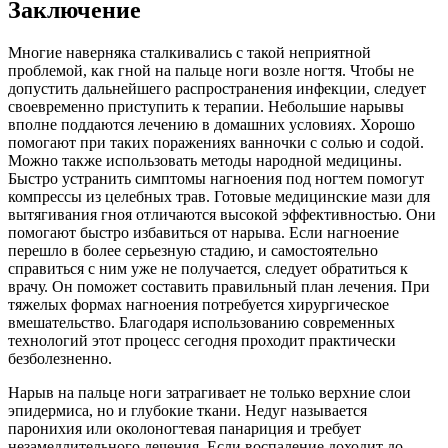
Заключение
Многие наверняка сталкивались с такой неприятной
проблемой, как гной на пальце ноги возле ногтя. Чтобы не
допустить дальнейшего распространения инфекции, следует
своевременно приступить к терапии. Небольшие нарывы
вполне поддаются лечению в домашних условиях. Хорошо
помогают при таких поражениях ванночки с солью и содой.
Можно также использовать методы народной медицины.
Быстро устранить симптомы нагноения под ногтем помогут
компрессы из целебных трав. Готовые медицинские мази для
вытягивания гноя отличаются высокой эффективностью. Они
помогают быстро избавиться от нарыва. Если нагноение
перешло в более серьезную стадию, и самостоятельно
справиться с ним уже не получается, следует обратиться к
врачу. Он поможет составить правильный план лечения. При
тяжелых формах нагноения потребуется хирургическое
вмешательство. Благодаря использованию современных
технологий этот процесс сегодня проходит практически
безболезненно.
Нарыв на пальце ноги затрагивает не только верхние слои
эпидермиса, но и глубокие ткани. Недуг называется
паронихия или околоногтевая панариция и требует
незамедлительного лечения. Если воспаление доходит до