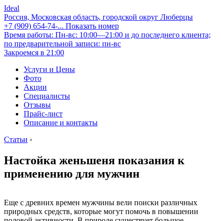
Ideal
Россия, Московская область, городской округ Люберцы
+7 (909) 654-74-...
Показать номер
Время работы: Пн-вс: 10:00—21:00 и до последнего клиента;
по предварительной записи: пн-вс
Закроемся в 21:00
Услуги и Цены
Фото
Акции
Специалисты
Отзывы
Прайс-лист
Описание и контакты
Статьи
›
Настойка женьшеня показания к
применению для мужчин
Еще с древних времен мужчины вели поиски различных
природных средств, которые могут помочь в повышении
половой активности. В природе существует большое