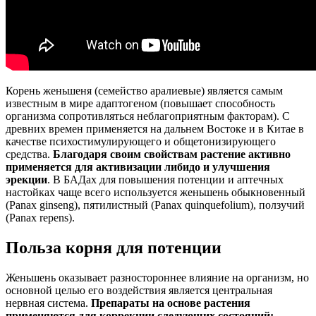
Корень женьшеня (семейство аралиевые) является самым
известным в мире адаптогеном (повышает способность
организма сопротивляться неблагоприятным факторам). С
древних времен применяется на дальнем Востоке и в Китае в
качестве психостимулирующего и общетонизирующего
средства.
Благодаря своим свойствам растение активно
применяется для активизации либидо и улучшения
эрекции
. В БАДах для повышения потенции и аптечных
настойках чаще всего используется женьшень обыкновенный
(Panax ginseng), пятилистный (Panax quinquefolium), ползучий
(Panax repens).
Польза корня для потенции
Женьшень оказывает разностороннее влияние на организм, но
основной целью его воздействия является центральная
нервная система.
Препараты на основе растения
применяются для коррекции следующих состояний: