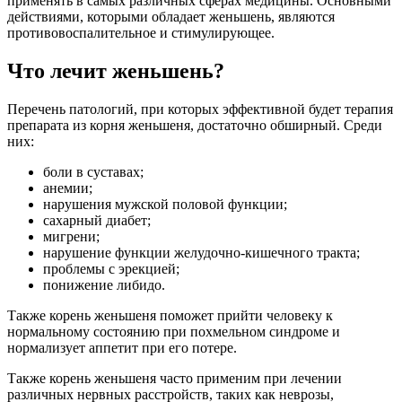
применять в самых различных сферах медицины. Основными
действиями, которыми обладает женьшень, являются
противовоспалительное и стимулирующее.
Что лечит женьшень?
Перечень патологий, при которых эффективной будет терапия
препарата из корня женьшеня, достаточно обширный. Среди
них:
боли в суставах;
анемии;
нарушения мужской половой функции;
сахарный диабет;
мигрени;
нарушение функции желудочно-кишечного тракта;
проблемы с эрекцией;
понижение либидо.
Также корень женьшеня поможет прийти человеку к
нормальному состоянию при похмельном синдроме и
нормализует аппетит при его потере.
Также корень женьшеня часто применим при лечении
различных нервных расстройств, таких как неврозы,