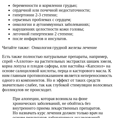
беременности и кормлении грудью;
сердечной или почечной недостаточности;
гипертонии 2-3 степени;
серьезных проблемах с сердцем;
онкологии и аутоиммунных заболеваниях;
нарушениях целостности кожи головы;
легочной гипертензии 2 степени;
после инфарктов и инсультов.
Читайте также:
Онкология грудной железы лечение
Есть также полностью натуральные препараты, например,
спрей «Аллотон» на растительных экстрактах шишек хмеля,
корна лопуха и плодов сафоры, или настойка «Капсиол» на
основе салициловой кислоты, перца и касторового масла. К
ним главным противопоказанием является непереносимость
одного из компонентов. Но и эффект от таких средств
значительно слабее, так как глубокой стимуляции волосяных
фолликулов не происходит.
При алопеции, которая возникла на фоне
хронических заболеваний, не обойтись без
внутреннего приема лекарственных препаратов.
Но назначать курс лечения должен только врач на
основе результатов лабораторных исследований.