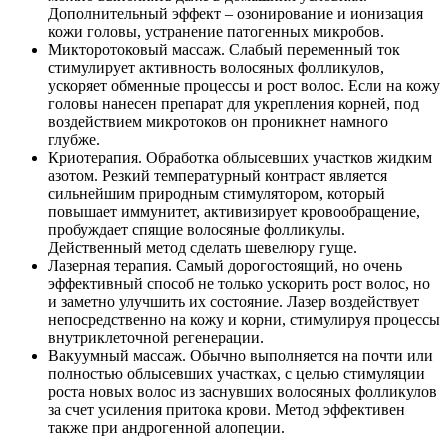
Дополнительный эффект – озонирование и ионизация
кожи головы, устранение патогенных микробов.
Микторотоковый массаж. Слабый переменный ток
стимулирует активность волосяных фолликулов,
ускоряет обменные процессы и рост волос. Если на кожу
головы нанесен препарат для укрепления корней, под
воздействием микротоков он проникнет намного
глубже.
Криотерапия. Обработка облысевших участков жидким
азотом. Резкий температурный контраст является
сильнейшим природным стимулятором, который
повышает иммунитет, активизирует кровообращение,
пробуждает спящие волосяные фолликулы.
Действенный метод сделать шевелюру гуще.
Лазерная терапия. Самый дорогостоящий, но очень
эффективный способ не только ускорить рост волос, но
и заметно улучшить их состояние. Лазер воздействует
непосредственно на кожу и корни, стимулируя процессы
внутриклеточной регенерации.
Вакуумный массаж. Обычно выполняется на почти или
полностью облысевших участках, с целью стимуляции
роста новых волос из заснувших волосяных фолликулов
за счет усиления притока крови. Метод эффективен
также при андрогенной алопеции.