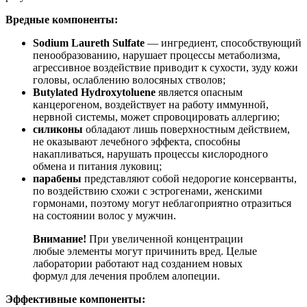
Вредные компоненты:
Sodium Laureth Sulfate
— ингредиент, способствующий
пенообразованию, нарушает процессы метаболизма,
агрессивное воздействие приводит к сухости, зуду кожи
головы, ослаблению волосяных стволов;
Butylated Hydroxytoluene
является опасным
канцерогеном, воздействует на работу иммунной,
нервной системы, может спровоцировать аллергию;
силиконы
обладают лишь поверхностным действием,
не оказывают лечебного эффекта, способны
накапливаться, нарушать процессы кислородного
обмена и питания луковиц;
парабены
представляют собой недорогие консерванты,
по воздействию схожи с эстрогенами, женскими
гормонами, поэтому могут неблагоприятно отразиться
на состоянии волос у мужчин.
Внимание!
При увеличенной концентрации
любые элементы могут причинить вред. Целые
лаборатории работают над созданием новых
формул для лечения проблем алопеции.
Эффективные компоненты: