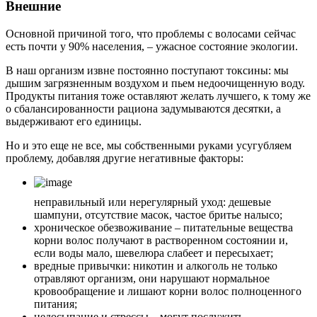
Внешние
Основной причиной того, что проблемы с волосами сейчас
есть почти у 90% населения, – ужасное состояние экологии.
В наш организм извне постоянно поступают токсины: мы
дышим загрязненным воздухом и пьем недоочищенную воду.
Продукты питания тоже оставляют желать лучшего, к тому же
о сбалансированности рациона задумываются десятки, а
выдерживают его единицы.
Но и это еще не все, мы собственными руками усугубляем
проблему, добавляя другие негативные факторы:
неправильный или нерегулярный уход: дешевые
шампуни, отсутствие масок, частое бритье налысо;
хроническое обезвоживание – питательные вещества
корни волос получают в растворенном состоянии и,
если воды мало, шевелюра слабеет и пересыхает;
вредные привычки: никотин и алкоголь не только
отравляют организм, они нарушают нормальное
кровообращение и лишают корни волос полноценного
питания;
недосыпание и стрессы – могут послужить