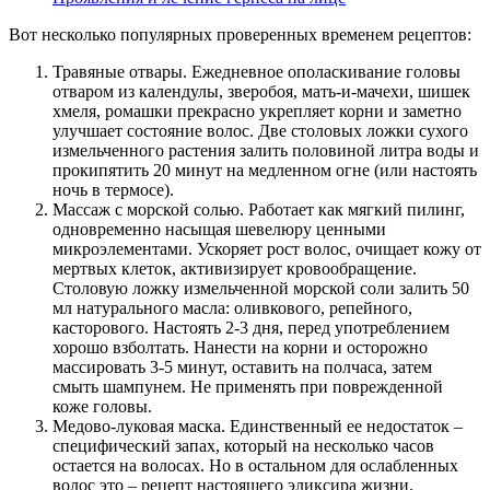
Вот несколько популярных проверенных временем рецептов:
Травяные отвары. Ежедневное ополаскивание головы
отваром из календулы, зверобоя, мать-и-мачехи, шишек
хмеля, ромашки прекрасно укрепляет корни и заметно
улучшает состояние волос. Две столовых ложки сухого
измельченного растения залить половиной литра воды и
прокипятить 20 минут на медленном огне (или настоять
ночь в термосе).
Массаж с морской солью. Работает как мягкий пилинг,
одновременно насыщая шевелюру ценными
микроэлементами. Ускоряет рост волос, очищает кожу от
мертвых клеток, активизирует кровообращение.
Столовую ложку измельченной морской соли залить 50
мл натурального масла: оливкового, репейного,
касторового. Настоять 2-3 дня, перед употреблением
хорошо взболтать. Нанести на корни и осторожно
массировать 3-5 минут, оставить на полчаса, затем
смыть шампунем. Не применять при поврежденной
коже головы.
Медово-луковая маска. Единственный ее недостаток –
специфический запах, который на несколько часов
остается на волосах. Но в остальном для ослабленных
волос это – рецепт настоящего эликсира жизни.