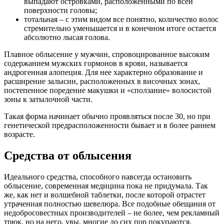
выпадают островками, расположенными по всей
поверхности головы;
тотальная – с этим видом все понятно, количество волос
стремительно уменьшается и в конечном итоге остается
абсолютно лысая голова.
Плавное облысение у мужчин, спровоцированное высоким
содержанием мужских гормонов в крови, называется
андрогенная алопеция. Для нее характерно образование и
расширение залысин, расположенных в височных зонах,
постепенное поредение макушки и «сползание» волосистой
зоны к затылочной части.
Такая форма начинает обычно проявляться после 30, но при
генетической предрасположенности бывает и в более раннем
возрасте.
Средства от облысения
Идеального средства, способного навсегда остановить
облысение, современная медицина пока не придумала. Так
же, как нет и волшебной таблетки, после которой отрастет
утраченная полностью шевелюра. Все подобные обещания от
недобросовестных производителей – не более, чем рекламный
трюк, но на него, увы, многие до сих пор покупаются.