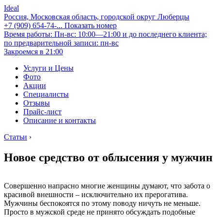
Ideal
Россия, Московская область, городской округ Люберцы
+7 (909) 654-74-...
Показать номер
Время работы: Пн-вс: 10:00—21:00 и до последнего клиента;
по предварительной записи: пн-вс
Закроемся в 21:00
Услуги и Цены
Фото
Акции
Специалисты
Отзывы
Прайс-лист
Описание и контакты
Статьи
›
Новое средство от облысения у мужчин
Совершенно напрасно многие женщины думают, что забота о
красивой внешности – исключительно их прерогатива.
Мужчины беспокоятся по этому поводу ничуть не меньше.
Просто в мужской среде не принято обсуждать подобные