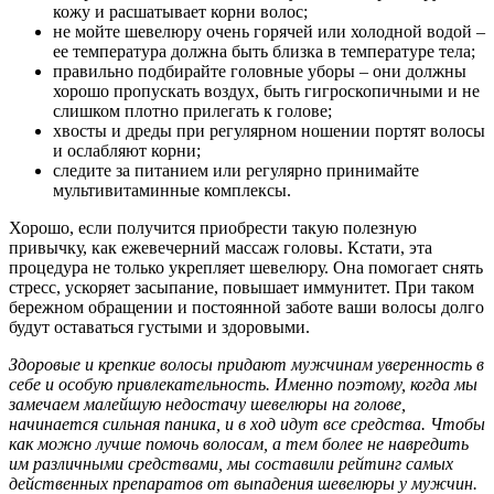
кожу и расшатывает корни волос;
не мойте шевелюру очень горячей или холодной водой –
ее температура должна быть близка в температуре тела;
правильно подбирайте головные уборы – они должны
хорошо пропускать воздух, быть гигроскопичными и не
слишком плотно прилегать к голове;
хвосты и дреды при регулярном ношении портят волосы
и ослабляют корни;
следите за питанием или регулярно принимайте
мультивитаминные комплексы.
Хорошо, если получится приобрести такую полезную
привычку, как ежевечерний массаж головы. Кстати, эта
процедура не только укрепляет шевелюру. Она помогает снять
стресс, ускоряет засыпание, повышает иммунитет. При таком
бережном обращении и постоянной заботе ваши волосы долго
будут оставаться густыми и здоровыми.
Здоровые и крепкие волосы придают мужчинам уверенность в
себе и особую привлекательность. Именно поэтому, когда мы
замечаем малейшую недостачу шевелюры на голове,
начинается сильная паника, и в ход идут все средства. Чтобы
как можно лучше помочь волосам, а тем более не навредить
им различными средствами, мы составили рейтинг самых
действенных препаратов от выпадения шевелюры у мужчин.