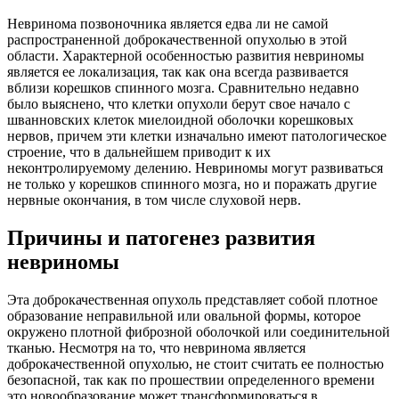
Невринома позвоночника является едва ли не самой
распространенной доброкачественной опухолью в этой
области. Характерной особенностью развития невриномы
является ее локализация, так как она всегда развивается
вблизи корешков спинного мозга. Сравнительно недавно
было выяснено, что клетки опухоли берут свое начало с
шванновских клеток миелоидной оболочки корешковых
нервов, причем эти клетки изначально имеют патологическое
строение, что в дальнейшем приводит к их
неконтролируемому делению. Невриномы могут развиваться
не только у корешков спинного мозга, но и поражать другие
нервные окончания, в том числе слуховой нерв.
Причины и патогенез развития
невриномы
Эта доброкачественная опухоль представляет собой плотное
образование неправильной или овальной формы, которое
окружено плотной фиброзной оболочкой или соединительной
тканью. Несмотря на то, что невринома является
доброкачественной опухолью, не стоит считать ее полностью
безопасной, так как по прошествии определенного времени
это новообразование может трансформироваться в