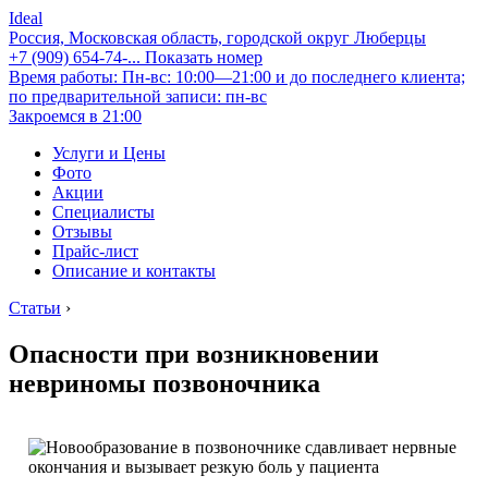
Ideal
Россия, Московская область, городской округ Люберцы
+7 (909) 654-74-...
Показать номер
Время работы: Пн-вс: 10:00—21:00 и до последнего клиента;
по предварительной записи: пн-вс
Закроемся в 21:00
Услуги и Цены
Фото
Акции
Специалисты
Отзывы
Прайс-лист
Описание и контакты
Статьи
›
Опасности при возникновении
невриномы позвоночника