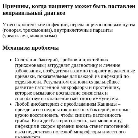
Причины, когда пациенту может быть поставлен
неправильный диагноз
У него хронические инфекции, передающиеся половым путем
(гонорея, трихомониаз), внутриклеточные паразиты
(уреаплазма, микоплазма).
Механизм проблемы
Сочетание бактерий, грибков и простейших
(трихомонады) затрудняет диагностику и лечение
заболевания, возбудители взаимно стирают выраженные
признаки, показательные для каждой из инфекций по
отдельности. Результатом становится дальнейшее
развитие патогенной микрофлоры и простейших,
которые вызывают воспаление слизистых и
способствуют ослаблению местного иммунитета.
Любой дисбактериоз с преобладанием Кандиды –
прежде всего недостаток полезных бактерий, которые
нужно восстановить, чтобы снизить патогенность
грибка. Если дисбактериоз лечить, как молочницу,
инфекция в скором времени вновь станет патогенной
из-за недостатков полезной микрофлоры и местного
иммунитета.