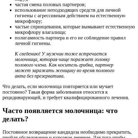
частая смена половых партнеров;
использование неподходящих средств для личной
гигиены с агрессивным действием на естественную
микрофлору;
частые спринцевания, которые вымывают естественную
микрофлору влагалища;
полигамность партнера и его не соблюдение правил
личной гигиены.
К сведению! У мужчин тоже встречается
молочница, которая чаще поражает головку
полового члена. Как носитель грибка, партнер
может заражать женщину во время полового
акта без презерватива.
Что делать, если молочница повторяется или мучает
постоянно? Такая форма заболевания относится к
рецидивирующей, и требует квалифицированного лечения.
Часто появляется молочница: что
делать?
Постоянное возвращение кандидоза необходимо прекратить,
пройдя обследование и курсовое лечение. Для того чтобы