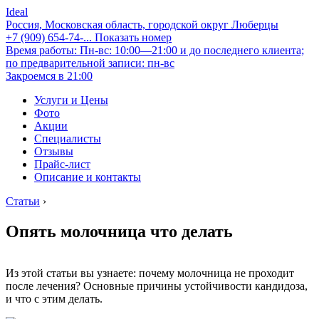
Ideal
Россия, Московская область, городской округ Люберцы
+7 (909) 654-74-...
Показать номер
Время работы: Пн-вс: 10:00—21:00 и до последнего клиента;
по предварительной записи: пн-вс
Закроемся в 21:00
Услуги и Цены
Фото
Акции
Специалисты
Отзывы
Прайс-лист
Описание и контакты
Статьи
›
Опять молочница что делать
Из этой статьи вы узнаете: почему молочница не проходит
после лечения? Основные причины устойчивости кандидоза,
и что с этим делать.