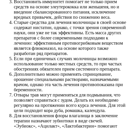
Восстановить иммунитет помогает не только прием
средств на основе элеутерококка или женьшеня, но и
введение сбалансированного питания, исключение
вредных привычек, действия по снижению веса.
Старые средства для лечения молочницы в своей основе
содержат нистатин, однако, с точки зрения современной
науки, они уже не так эффективны. Есть масса других
препаратов с более современными подходами к
лечению: эффективным противогрибковым веществом
является флюконазол, на основе которого также
разработан ряд препаратов.
Если при единичных случаях молочницы возможно
использование только местных средств, то при частых
обострениях обязателен прием системного препарата.
Дополнительно можно применять спринцевание,
орошение специальными растворами, назначаемыми
врачом, однако эта часть лечения противопоказана при
беременности.
Отвары трав могут применяться для подмывания, что
позволяет справиться с зудом. Делать их необходимо
регулярно на протяжении всего курса лечения. Для этой
цели подходит кора дуба, ромашка, календула.
Для восстановления флоры влагалища в заключение
терапии назначают эубиотики в виде свечей.
«Эубиокс», «Ацилакт», «Лактобактерин» помогают