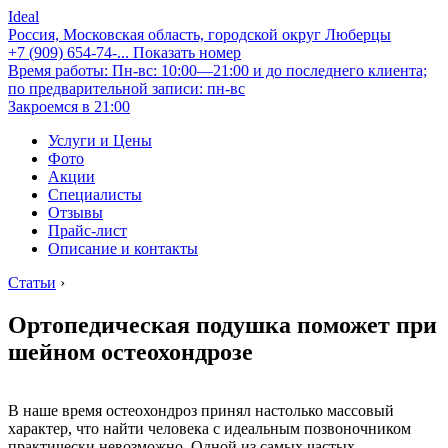
Ideal
Россия, Московская область, городской округ Люберцы
+7 (909) 654-74-...
Показать номер
Время работы: Пн-вс: 10:00—21:00 и до последнего клиента;
по предварительной записи: пн-вс
Закроемся в 21:00
Услуги и Цены
Фото
Акции
Специалисты
Отзывы
Прайс-лист
Описание и контакты
Статьи
›
Ортопедическая подушка поможет при
шейном остеохондрозе
В наше время остеохондроз принял настолько массовый
характер, что найти человека с идеальным позвоночником
практически невозможно. Одной из самых частых