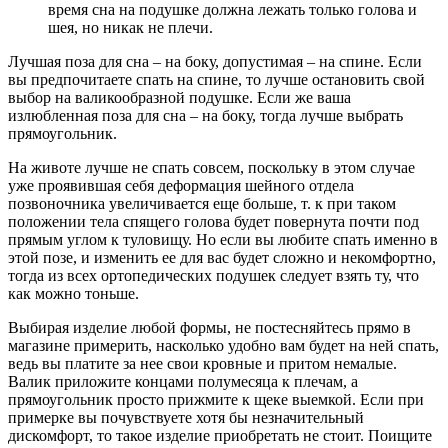
время сна на подушке должна лежать только голова и
шея, но никак не плечи.
Лучшая поза для сна – на боку, допустимая – на спине. Если
вы предпочитаете спать на спине, то лучше остановить свой
выбор на валикообразной подушке. Если же ваша
излюбленная поза для сна – на боку, тогда лучше выбрать
прямоугольник.
На животе лучше не спать совсем, поскольку в этом случае
уже проявившая себя деформация шейного отдела
позвоночника увеличивается еще больше, т. к при таком
положении тела спящего голова будет повернута почти под
прямым углом к туловищу. Но если вы любите спать именно в
этой позе, и изменить ее для вас будет сложно и некомфортно,
тогда из всех ортопедических подушек следует взять ту, что
как можно тоньше.
Выбирая изделие любой формы, не постесняйтесь прямо в
магазине примерить, насколько удобно вам будет на ней спать,
ведь вы платите за нее свои кровные и притом немалые.
Валик приложите концами полумесяца к плечам, а
прямоугольник просто прижмите к щеке выемкой. Если при
примерке вы почувствуете хотя бы незначительный
дискомфорт, то такое изделие приобретать не стоит. Поищите