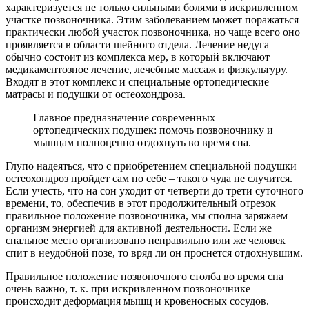
характеризуется не только сильными болями в искривленном
участке позвоночника. Этим заболеванием может поражаться
практически любой участок позвоночника, но чаще всего оно
проявляется в области шейного отдела. Лечение недуга
обычно состоит из комплекса мер, в который включают
медикаментозное лечение, лечебные массаж и физкультуру.
Входят в этот комплекс и специальные ортопедические
матрасы и подушки от остеохондроза.
Главное предназначение современных
ортопедических подушек: помочь позвоночнику и
мышцам полноценно отдохнуть во время сна.
Глупо надеяться, что с приобретением специальной подушки
остеохондроз пройдет сам по себе – такого чуда не случится.
Если учесть, что на сон уходит от четверти до трети суточного
времени, то, обеспечив в этот продолжительный отрезок
правильное положение позвоночника, мы сполна заряжаем
организм энергией для активной деятельности. Если же
спальное место организовано неправильно или же человек
спит в неудобной позе, то вряд ли он проснется отдохнувшим.
Правильное положение позвоночного столба во время сна
очень важно, т. к. при искривленном позвоночнике
происходит деформация мышц и кровеносных сосудов.