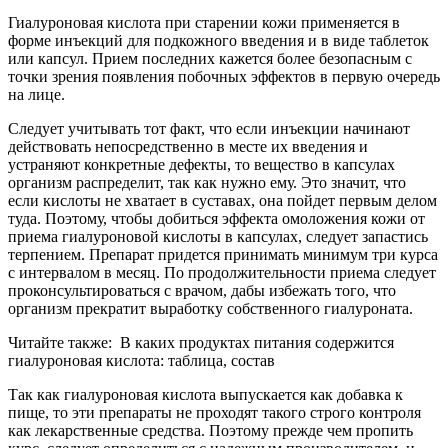
Гиалуроновая кислота при старении кожи применяется в
форме инъекций для подкожного введения и в виде таблеток
или капсул. Прием последних кажется более безопасным с
точки зрения появления побочных эффектов в первую очередь
на лице.
Следует учитывать тот факт, что если инъекции начинают
действовать непосредственно в месте их введения и
устраняют конкретные дефекты, то вещество в капсулах
организм распределит, так как нужно ему. Это значит, что
если кислоты не хватает в суставах, она пойдет первым делом
туда. Поэтому, чтобы добиться эффекта омоложения кожи от
приема гиалуроновой кислоты в капсулах, следует запастись
терпением. Препарат придется принимать минимум три курса
с интервалом в месяц. По продолжительности приема следует
проконсультироваться с врачом, дабы избежать того, что
организм прекратит выработку собственного гиалуроната.
Читайте также:
В каких продуктах питания содержится
гиалуроновая кислота: таблица, состав
Так как гиалуроновая кислота выпускается как добавка к
пище, то эти препараты не проходят такого строго контроля
как лекарственные средства. Поэтому прежде чем пропить