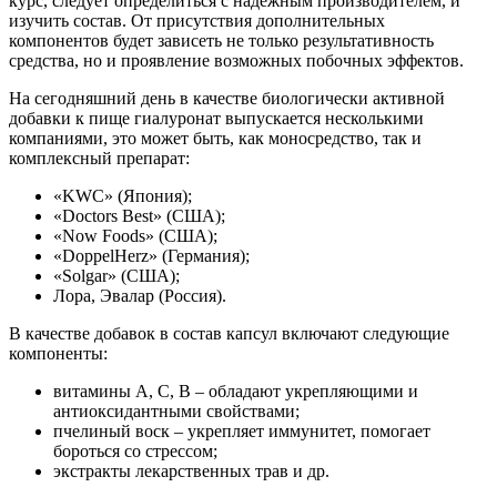
курс, следует определиться с надежным производителем, и
изучить состав. От присутствия дополнительных
компонентов будет зависеть не только результативность
средства, но и проявление возможных побочных эффектов.
На сегодняшний день в качестве биологически активной
добавки к пище гиалуронат выпускается несколькими
компаниями, это может быть, как моносредство, так и
комплексный препарат:
«KWC» (Япония);
«Doctors Best» (США);
«Now Foods» (США);
«DoppelHerz» (Германия);
«Solgar» (США);
Лора, Эвалар (Россия).
В качестве добавок в состав капсул включают следующие
компоненты:
витамины А, С, В – обладают укрепляющими и
антиоксидантными свойствами;
пчелиный воск – укрепляет иммунитет, помогает
бороться со стрессом;
экстракты лекарственных трав и др.