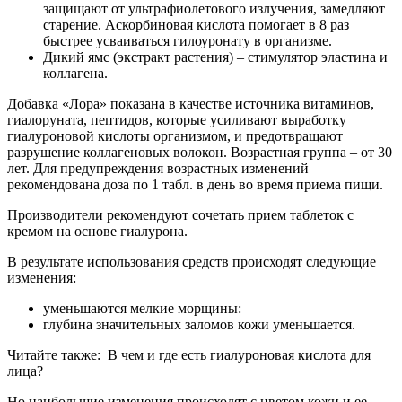
защищают от ультрафиолетового излучения, замедляют
старение. Аскорбиновая кислота помогает в 8 раз
быстрее усваиваться гилоуронату в организме.
Дикий ямс (экстракт растения) – стимулятор эластина и
коллагена.
Добавка «Лора» показана в качестве источника витаминов,
гиалоруната, пептидов, которые усиливают выработку
гиалуроновой кислоты организмом, и предотвращают
разрушение коллагеновых волокон. Возрастная группа – от 30
лет. Для предупреждения возрастных изменений
рекомендована доза по 1 табл. в день во время приема пищи.
Производители рекомендуют сочетать прием таблеток с
кремом на основе гиалурона.
В результате использования средств происходят следующие
изменения:
уменьшаются мелкие морщины:
глубина значительных заломов кожи уменьшается.
Читайте также:
В чем и где есть гиалуроновая кислота для
лица?
Но наибольшие изменения происходят с цветом кожи и ее