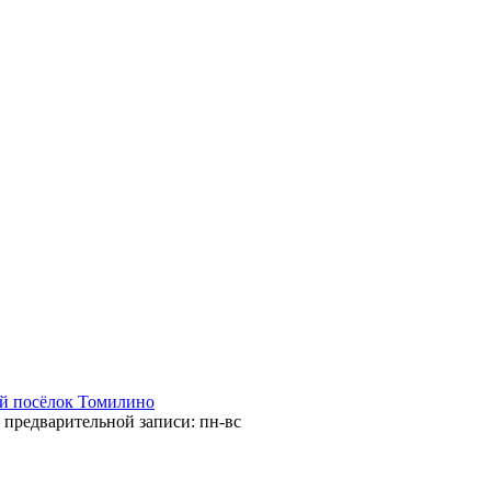
ий посёлок Томилино
 предварительной записи: пн-вс