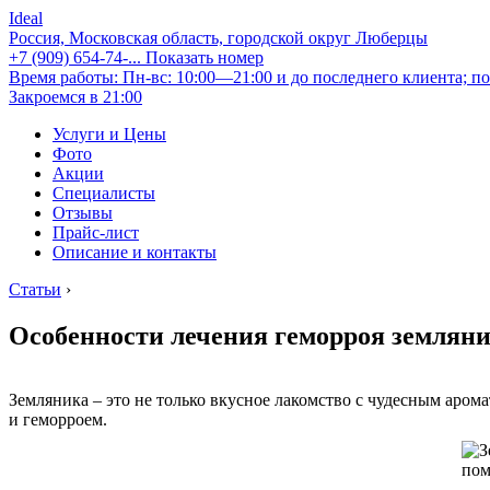
Ideal
Россия, Московская область, городской округ Люберцы
+7 (909) 654-74-...
Показать номер
Время работы: Пн-вс: 10:00—21:00 и до последнего клиента; по
Закроемся в 21:00
Услуги и Цены
Фото
Акции
Специалисты
Отзывы
Прайс-лист
Описание и контакты
Статьи
›
Особенности лечения геморроя землян
Земляника – это не только вкусное лакомство с чудесным аром
и геморроем.