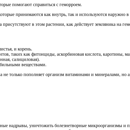
оторые помогают справиться с геморроем.
 которые принимаются как внутрь, так и используются наружно в
а присутствуют в этом растении, как действует земляника на ге
истья, и корень.
ов, таких как фитонциды, аскорбиновая кислота, каротины, мак
нная, салициловая).
дубильными веществами.
на не только пополняет организм витаминами и минералами, но а
льные надрывы, уничтожить болезнетворные микроорганизмы и п