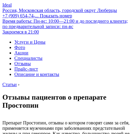
Ideal
Россия, Московская область, городской округ Люберцы
+7 (909) 654-74-...
Показать номер
Время работы: Пн-вс: 10:00—21:00 и до последнего клиента;
по предварительной записи: пн-вс
Закроемся в 21:00
Услуги и Цены
Фото
Акции
Специалисты
Отзывы
Прайс-лист
Описание и контакты
Статьи
›
Отзывы пациентов о препарате
Простопин
Препарат Простопин, отзывы о котором говорят сами за себя,
применяется мужчинами при заболеваниях предстательной
железы и при геморрое. Как известно, большинство людей не