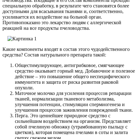
пчеловодства. Входящие в его состав компоненты проходят
специальную обработку, в результате чего становятся более
доступными для всасывания тканями и, соответственно,
усиливается их воздействие на больной орган.
Противопоказано это лекарство людям с аллергической
реакцией на все продукты пчеловодства.
Какие компоненты входят в состав этого чудодейственного
средства? Состав натурального препарата такой:
Общестимулирующее, антигрибковое, смягчающее
средство оказывает горный мед. Добавочное и полезное
действие – это повышение общего неспецифического
иммунитета и защита от риска развития раковой
опухоли.
Маточное молочко для усиления процессов репарации
тканей, нормализации тканевого метаболизма,
улучшения потенции, стимуляции спермиогенеза и
улучшения процессов заживления повреждений ткани.
Перга. Это ценнейшее природное средство с
сильнейшим воздействием на организм. Представляет
собой пчелиную обножку (утрамбованную пыльцу с
цветков), которая помещена пчелами в соты и залита
сверху свежим медом.