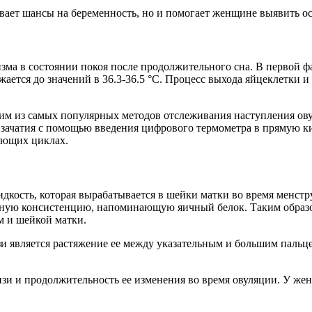
вает шансы на беременность, но и помогает женщине выявить о
зма в состоянии покоя после продолжительного сна. В первой фа
ается до значений в 36.3-36.5 °С. Процесс выхода яйцеклетки и
ним из самых популярных методов отслеживания наступления ов
го зачатия с помощью введения цифрового термометра в прямую 
ующих циклах.
идкость, которая вырабатывается в шейки матки во время менст
ачную консистенцию, напоминающую яичный белок. Таким образо
м и шейкой матки.
является растяжение ее между указательным и большим пальцем
зи и продолжительность ее изменения во время овуляции. У женщ