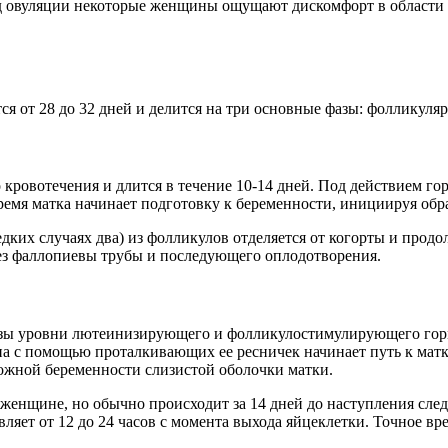
од овуляции некоторые женщины ощущают дискомфорт в области
я от 28 до 32 дней и делится на три основные фазы: фолликул
 кровотечения и длится в течение 10-14 дней. Под действием г
ремя матка начинает подготовку к беременности, инициируя обр
дких случаях два) из фолликулов отделяется от когорты и прод
рез фаллопиевы трубы и последующего оплодотворения.
азы уровни лютеинизирующего и фолликулостимулирующего гор
а с помощью проталкивающих ее ресничек начинает путь к матке
можной беременности слизистой оболочки матки.
к женщине, но обычно происходит за 14 дней до наступления сл
ляет от 12 до 24 часов с момента выхода яйцеклетки. Точное в