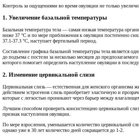
Контроль за ощущениями во время овуляции не только увеличи
1. Увеличение базальной температуры
Базальная температура тела — самая низкая температура органи
ниже 37 °С и по мере приближения к овуляции постепенно сниж
37.1-37.3 °С, наступает фертильный период.
Составление графика базальной температуры тела является од
до подъема с постели за несколько месяцев до предполагаемо
которого помогает определить наступление овуляции в послед
2. Изменение цервикальной слизи
Цервикальная слизь — естественная для женского организма ж
действием эстрогенов слизь приобретает эластичную и прозр
которые с легкостью проникают через барьер между влагалище
Лучшим способом проверить консистенцию цервикальной слизи 
признак наступления овуляции.
По мере взросления, уменьшается количество цервикальной сли
однако уже в 30 лет количество дней сокращается до 1-2.