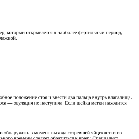
ер, который открывается в наиболее фертильный период,
влажной.
бное положение стоя и ввести два пальца внутрь влагалища.
оса — овуляция не наступила. Если шейка матки находится
 обнаружить в момент выхода созревшей яйцеклетки из
льного времени следует обратиться к врачу. Специалист