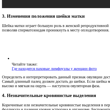
3. Изменения положения шейки матки
Шейка матки играет большую роль в женской репродуктивной си
позволяя сперматозоидам проникнуть к месту оплодотворения.
Читайте также:
Где находятся паховые лимфоузлы у женщин фото
Определить и интерпретировать данный признак овуляции дост
Самый длинный палец должен достать до шейки. Если шейка ма
высоко и мягкая на ощупь — наступила овуляторная фаза.
4. Незначительные кровянистые выделения
Коричневые или незначительные кровянистые выделения в пер
фолликула и падения уровня эстрогена в организме. Беспокоить