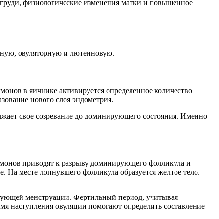
 груди, физиологические изменения матки и повышенное
ярную, овуляторную и лютеиновую.
ормонов в яичнике активируется определенное количество
азование нового слоя эндометрия.
олжает свое созревание до доминирующего состояния. Именно
монов приводят к разрыву доминирующего фолликула и
. На месте лопнувшего фолликула образуется желтое тело,
едующей менструации. Фертильный период, учитывая
ремя наступления овуляции помогают определить составление