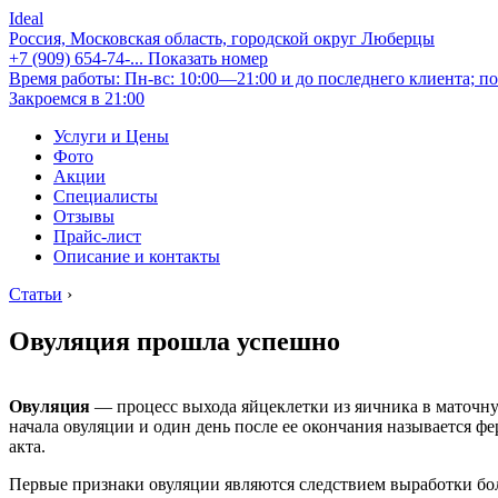
Ideal
Россия, Московская область, городской округ Люберцы
+7 (909) 654-74-...
Показать номер
Время работы: Пн-вс: 10:00—21:00 и до последнего клиента; по
Закроемся в 21:00
Услуги и Цены
Фото
Акции
Специалисты
Отзывы
Прайс-лист
Описание и контакты
Статьи
›
Овуляция прошла успешно
Овуляция
— процесс выхода яйцеклетки из яичника в маточную
начала овуляции и один день после ее окончания называется 
акта.
Первые признаки овуляции являются следствием выработки бо