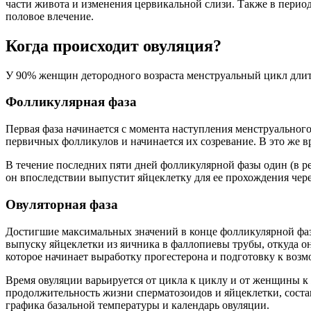
части живота и изменения цервикальной слизи. Также в пери
половое влечение.
Когда происходит овуляция?
У 90% женщин детородного возраста менструальный цикл длитс
Фолликулярная фаза
Первая фаза начинается с момента наступления менструального
первичных фолликулов и начинается их созревание. В это же в
В течение последних пяти дней фолликулярной фазы один (в ре
он впоследствии выпустит яйцеклетку для ее прохождения че
Овуляторная фаза
Достигшие максимальных значений в конце фолликулярной ф
выпуску яйцеклетки из яичника в фаллопиевы трубы, откуда он
которое начинает выработку прогестерона и подготовку к воз
Время овуляции варьируется от цикла к циклу и от женщины 
продолжительность жизни сперматозоидов и яйцеклетки, состав
графика базальной температуры и календарь овуляции.