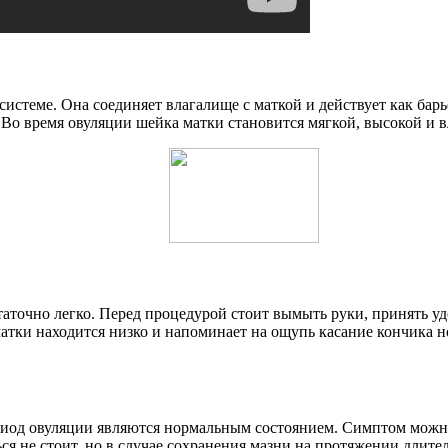
стеме. Она соединяет влагалище с маткой и действует как барь
 Во время овуляции шейка матки становится мягкой, высокой и 
аточно легко. Перед процедурой стоит вымыть руки, принять удо
тки находится низко и напоминает на ощупь касание кончика н
иод овуляции являются нормальным состоянием. Симптом можно
ся не стоит, но в случае сохранения мазни на протяжении длите