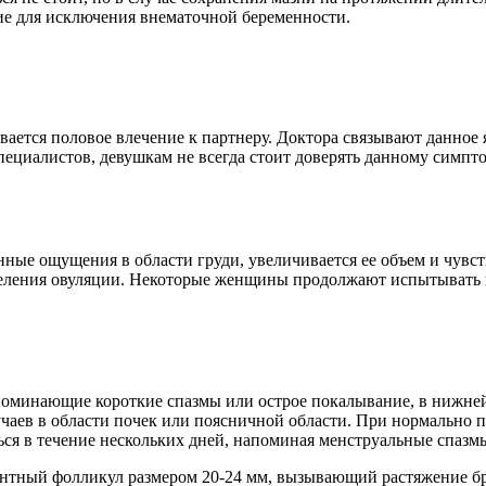
ие для исключения внематочной беременности.
ается половое влечение к партнеру. Доктора связывают данное 
циалистов, девушкам не всегда стоит доверять данному симпто
ные ощущения в области груди, увеличивается ее объем и чувст
еделения овуляции. Некоторые женщины продолжают испытывать 
оминающие короткие спазмы или острое покалывание, в нижне
учаев в области почек или поясничной области. При нормально 
ься в течение нескольких дней, напоминая менструальные спазм
тный фолликул размером 20-24 мм, вызывающий растяжение бр