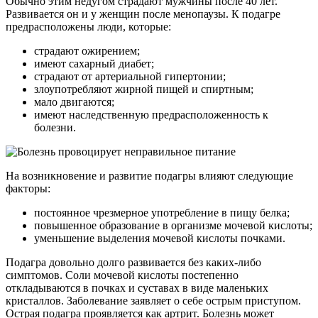
Обычно этим недугом страдают мужчины после 40 лет.
Развивается он и у женщин после менопаузы. К подагре
предрасположены люди, которые:
страдают ожирением;
имеют сахарный диабет;
страдают от артериальной гипертонии;
злоупотребляют жирной пищей и спиртным;
мало двигаются;
имеют наследственную предрасположенность к
болезни.
На возникновение и развитие подагры влияют следующие
факторы:
постоянное чрезмерное употребление в пищу белка;
повышенное образование в организме мочевой кислоты;
уменьшение выделения мочевой кислоты почками.
Подагра довольно долго развивается без каких-либо
симптомов. Соли мочевой кислоты постепенно
откладываются в почках и суставах в виде маленьких
кристаллов. Заболевание заявляет о себе острым приступом.
Острая подагра проявляется как артрит. Болезнь может