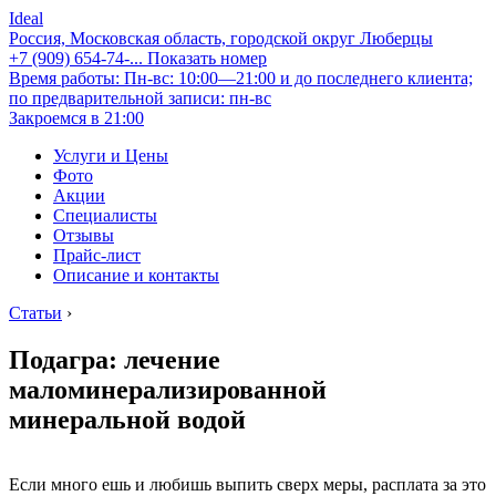
Ideal
Россия, Московская область, городской округ Люберцы
+7 (909) 654-74-...
Показать номер
Время работы: Пн-вс: 10:00—21:00 и до последнего клиента;
по предварительной записи: пн-вс
Закроемся в 21:00
Услуги и Цены
Фото
Акции
Специалисты
Отзывы
Прайс-лист
Описание и контакты
Статьи
›
Подагра: лечение
маломинерализированной
минеральной водой
Если много ешь и любишь выпить сверх меры, расплата за это