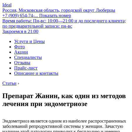
Ideal
Россия, Московская область, городской округ Люберцы
+7 (909) 654-74-...
Показать номер
Время работы: Пн-вс: 10:00—21:00 и до последнего клиента;
по предварительной записи: пн-вс
Закроемся в 21:00
Услуги и Цены
Фото
Акции
Специалисты
Отзывы
Прайс-лист
Описание и контакты
Статьи
›
Препарат Жанин, как один из методов
лечения при эндометриозе
Эндометриоз является одним из наиболее распространенных
заболеваний репродуктивной системы у женщин. Зачастую
наличие этой патологии приводит к бесплодию и именно