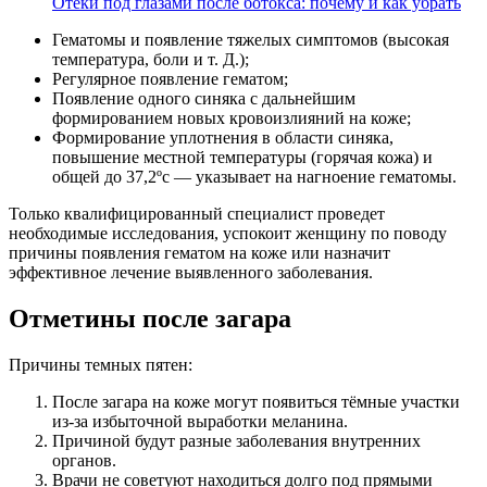
Отеки под глазами после ботокса: почему и как убрать
Гематомы и появление тяжелых симптомов (высокая
температура, боли и т. Д.);
Регулярное появление гематом;
Появление одного синяка с дальнейшим
формированием новых кровоизлияний на коже;
Формирование уплотнения в области синяка,
повышение местной температуры (горячая кожа) и
общей до 37,2ºс — указывает на нагноение гематомы.
Только квалифицированный специалист проведет
необходимые исследования, успокоит женщину по поводу
причины появления гематом на коже или назначит
эффективное лечение выявленного заболевания.
Отметины после загара
Причины темных пятен:
После загара на коже могут появиться тёмные участки
из-за избыточной выработки меланина.
Причиной будут разные заболевания внутренних
органов.
Врачи не советуют находиться долго под прямыми