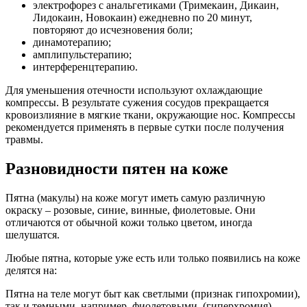
электрофорез с анальгетиками (Тримекаин, Дикаин,
Лидокаин, Новокаин) ежедневно по 20 минут,
повторяют до исчезновения боли;
динамотерапию;
амплипульстерапию;
интерференцтерапию.
Для уменьшения отечности используют охлаждающие
компрессы. В результате сужения сосудов прекращается
кровоизлияние в мягкие ткани, окружающие нос. Компрессы
рекомендуется применять в первые сутки после получения
травмы.
Разновидности пятен на коже
Пятна (макулы) на коже могут иметь самую различную
окраску – розовые, синие, винные, фиолетовые. Они
отличаются от обычной кожи только цветом, иногда
шелушатся.
Любые пятна, которые уже есть или только появились на коже
делятся на:
Пятна на теле могут быт как светлыми (признак гипохромии),
так и темными, например, фиолетовыми, (гиперхромия).