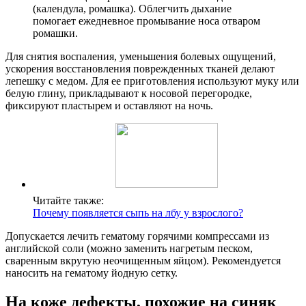
(календула, ромашка). Облегчить дыхание
помогает ежедневное промывание носа отваром
ромашки.
Для снятия воспаления, уменьшения болевых ощущений,
ускорения восстановления поврежденных тканей делают
лепешку с медом. Для ее приготовления используют муку или
белую глину, прикладывают к носовой перегородке,
фиксируют пластырем и оставляют на ночь.
Читайте также:
Почему появляется сыпь на лбу у взрослого?
Допускается лечить гематому горячими компрессами из
английской соли (можно заменить нагретым песком,
сваренным вкрутую неочищенным яйцом). Рекомендуется
наносить на гематому йодную сетку.
На коже дефекты, похожие на синяк