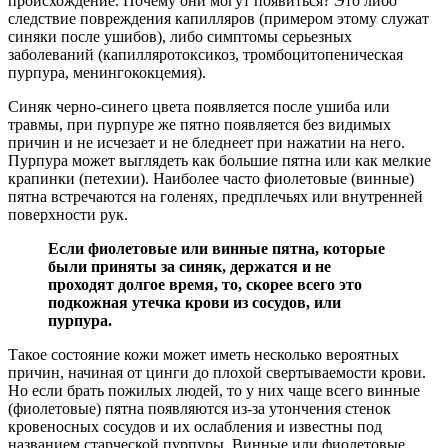
происхождение. Почему они могут появиться? Это либо
следствие повреждения капилляров (примером этому служат
синяки после ушибов), либо симптомы серьезных
заболеваний (капилляротоксикоз, тромбоцитопеническая
пурпура, менингококцемия).
Синяк черно-синего цвета появляется после ушиба или
травмы, при пурпуре же пятно появляется без видимых
причин и не исчезает и не бледнеет при нажатии на него.
Пурпура может выглядеть как большие пятна или как мелкие
крапинки (петехии). Наиболее часто фиолетовые (винные)
пятна встречаются на голенях, предплечьях или внутренней
поверхности рук.
Если фиолетовые или винные пятна, которые
были приняты за синяк, держатся и не
проходят долгое время, то, скорее всего это
подкожная утечка крови из сосудов, или
пурпура.
Такое состояние кожи может иметь несколько вероятных
причин, начиная от цинги до плохой свертываемости крови.
Но если брать пожилых людей, то у них чаще всего винные
(фиолетовые) пятна появляются из-за утончения стенок
кровеносных сосудов и их ослабления и известны под
названием старческой пурпуры. Винные или фиолетовые