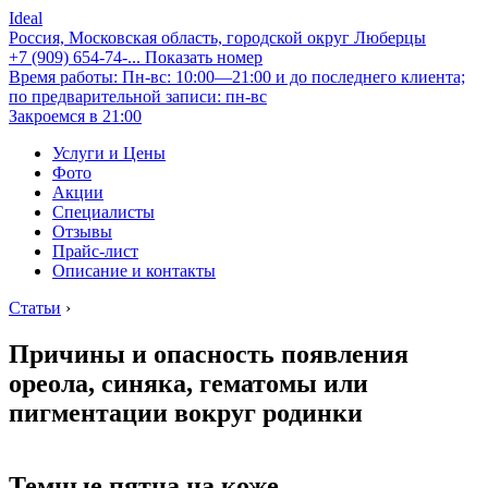
Ideal
Россия, Московская область, городской округ Люберцы
+7 (909) 654-74-...
Показать номер
Время работы: Пн-вс: 10:00—21:00 и до последнего клиента;
по предварительной записи: пн-вс
Закроемся в 21:00
Услуги и Цены
Фото
Акции
Специалисты
Отзывы
Прайс-лист
Описание и контакты
Статьи
›
Причины и опасность появления
ореола, синяка, гематомы или
пигментации вокруг родинки
Темные пятна на коже