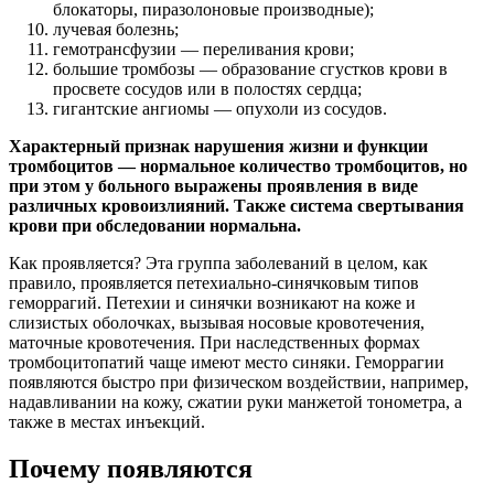
блокаторы, пиразолоновые производные);
лучевая болезнь;
гемотрансфузии — переливания крови;
большие тромбозы — образование сгустков крови в
просвете сосудов или в полостях сердца;
гигантские ангиомы — опухоли из сосудов.
Характерный признак нарушения жизни и функции
тромбоцитов — нормальное количество тромбоцитов, но
при этом у больного выражены проявления в виде
различных кровоизлияний. Также система свертывания
крови при обследовании нормальна.
Как проявляется? Эта группа заболеваний в целом, как
правило, проявляется петехиально-синячковым типов
геморрагий. Петехии и синячки возникают на коже и
слизистых оболочках, вызывая носовые кровотечения,
маточные кровотечения. При наследственных формах
тромбоцитопатий чаще имеют место синяки. Геморрагии
появляются быстро при физическом воздействии, например,
надавливании на кожу, сжатии руки манжетой тонометра, а
также в местах инъекций.
Почему появляются