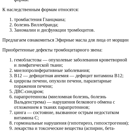
К наследственным формам относятся:
тромбастения Гланцмана;
болезнь Виллебранда;
3аномалии и дисфункции тромбоцитов.
Предлагаем ознакомиться Эфирные масла для лица от морщин
Приобретенные дефекты тромбоцитарного звена:
гемобластозы — опухолевые заболевания кроветворной
и лимфатической ткани;
миелопролиферативные заболевания;
В12 — дефицитная анемия — дефицит витамина В12;
циррозы печени, опухоли печени, паразитарные
поражения печени;
ДВС-синдром;
парапротеинозы (миеломная болезнь, болезнь
Вальденстрема) — нарушения белкового обмена с
отложением в тканях парапротеинов;
цинга — состояние, вызванное острым недостатком
витамина С;
гормональные нарушения (гипотиреоз, гипоэстрогения);
лекарства и токсические вещества (аспирин, бета-