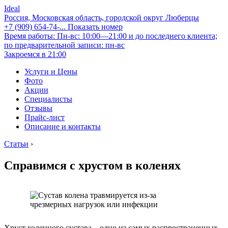
Ideal
Россия, Московская область, городской округ Люберцы
+7 (909) 654-74-...
Показать номер
Время работы: Пн-вс: 10:00—21:00 и до последнего клиента;
по предварительной записи: пн-вс
Закроемся в 21:00
Услуги и Цены
Фото
Акции
Специалисты
Отзывы
Прайс-лист
Описание и контакты
Статьи
›
Справимся с хрустом в коленях
Хруст коленного сустава – одно из самых распространенных