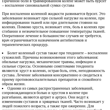
Причиной боли в травмированном колене может быть бурсит
– воспаление синовиальной сумки сустава
При воспалении коленной жидкости развивается бурсит. Это
заболевание возникает при сильной нагрузке на колени, при
инфицировании тканей или при длительном стоянии на
коленях. Помимо хруста, возникает отек, боль в коленях при
сгибании и незначительное повышение температуры тканей.
Оперативное лечение в большинстве случаев не требуется,
врач ограничивается назначением антибиотиков и
терапевтических процедур.
Болит коленный сустав также при тендините – воспалении
сухожилий. Причины возникновения этого заболевания:
обильные нагрузки, механические травмы, инфекции и
сильные стрессы. Основными симптомами тендинита
являются: хруст в коленях, острая боль, отек, неподвижность
сустава. Лечение заболевания консервативно и сводиться к
приему противовоспалительных препаратов и спокойного
образа жизни.
Одними из самых распространенных заболеваний,
сопровождающихся болью и хрустом в колене при
разгибании, являются артрит и артроз. Они ведут к
изменениям суставов и хрящевых тканей. Часто возникает у
людей пожилого возраста, а также при ожирении. Для