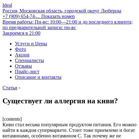
Ideal
Россия, Московская область, городской округ Люберцы
+7 (909) 654-74-...
Показать номер
Время работы: Пн-вс: 10:00—21:00 и до последнего клиента;
по предварительной записи: пн-вс
Закроемся в 21:00
Услуги и Цены
Фото
Акции
Специалисты
Отзывы
Прайс-лист
Описание и контакты
Статьи
›
Существует ли аллергия на киви?
[contents]
Киви стал весьма популярным продуктом питания. Его можно
найти в каждом супермаркете. Стоит тоже приемлемо и богат
витаминами, особенно витамином С. Так почему же не