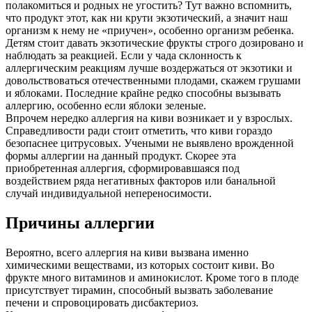
полакомиться и родных не угостить? Тут важно вспомнить,
что продукт этот, как ни крути экзотический, а значит наш
организм к нему не «приучен», особенно организм ребенка.
Детям стоит давать экзотические фрукты строго дозировано и
наблюдать за реакцией. Если у чада склонность к
аллергическим реакциям лучше воздержаться от экзотики и
довольствоваться отечественными плодами, скажем грушами
и яблоками. Последние крайне редко способны вызывать
аллергию, особенно если яблоки зеленые.
Впрочем нередко аллергия на киви возникает и у взрослых.
Справедливости ради стоит отметить, что киви гораздо
безопаснее цитрусовых. Учеными не выявлено врожденной
формы аллергии на данный продукт. Скорее эта
приобретенная аллергия, сформировавшаяся под
воздействием ряда негативных факторов или банальной
случай индивидуальной непереносимости.
Причины аллергии
Вероятно, всего аллергия на киви вызвана именно
химическими веществами, из которых состоит киви. Во
фрукте много витаминов и аминокислот. Кроме того в плоде
присутствует тирамин, способный вызвать заболевание
печени и спровоцировать дисбактериоз.