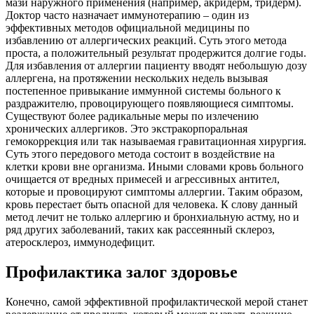
мази наружного применения (например, акридерм, тридерм).
Доктор часто назначает иммунотерапию – один из
эффективных методов официальной медицины по
избавлению от аллергических реакций. Суть этого метода
проста, а положительный результат продержится долгие годы.
Для избавления от аллергии пациенту вводят небольшую дозу
аллергена, на протяжении нескольких недель вызывая
постепенное привыкание иммунной системы больного к
раздражителю, провоцирующего появляющиеся симптомы.
Существуют более радикальные меры по излечению
хронических аллергиков. Это экстракорпоральная
гемокоррекция или так называемая гравитационная хирургия.
Суть этого передового метода состоит в воздействие на
клетки крови вне организма. Иными словами кровь больного
очищается от вредных примесей и агрессивных антител,
которые и провоцируют симптомы аллергии. Таким образом,
кровь перестает быть опасной для человека. К слову данный
метод лечит не только аллергию и бронхиальную астму, но и
ряд других заболеваний, таких как рассеянный склероз,
атеросклероз, иммунодефицит.
Профилактика залог здоровье
Конечно, самой эффективной профилактической мерой станет