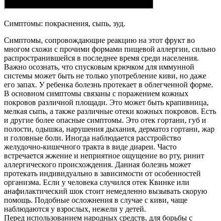
Симптомы: покраснения, сыпь, зуд.
Симптомы, сопровождающие реакцию на этот фрукт во
многом схожи с прочими формами пищевой аллергии, сильно
распространившейся в последнее время среди населения.
Важно осознать, что спусковым крючком для иммунной
системы может быть не только употребление киви, но даже
его запах. У ребенка болезнь протекает в облегченной форме.
В основном симптомы связаны с поражением кожных
покровов различной площади. Это может быть крапивница,
мелкая сыпь, а также различные отеки кожных покровов. Есть
и другие более опасные симптомы. Это отек гортани, губ и
полости, одышка, нарушения дыхания, дерматоз гортани, жар
и головные боли. Иногда наблюдается расстройство
желудочно-кишечного тракта в виде диареи. Часто
встречается жжение и неприятное ощущение во рту, ринит
аллергического происхождения. Данная болезнь может
протекать индивидуально в зависимости от особенностей
организма. Если у человека случился отек Квинке или
анафилактический шок стоит немедленно вызывать скорую
помощь. Подобные осложнения в случае с киви, чаще
наблюдаются у взрослых, нежели у детей.
Перед использованием народных средств, для борьбы с