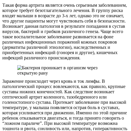
Такая форма артрита является очень серьезным заболеванием,
которое требует безотлагательного лечения. В группу риска
входят малыши в возрасте до 3-х лет, однако это не означает,
что другие пациенты могут чувствовать себя в безопасности.
Возникает данная патология в результате попадания в сустав
вирусов, бактерий и грибков различного генеза. Чаще всего
такое воспалительное заболевание развивается на фоне
различных инфекционных поражений кожных покровов
(дерматиты различной этиологии), наследственных и
приобретенных инфекций (гонорея и другие), кишечных
инфекций различного происхождения.
Заражение происходит через кровь и ток лимфы. В
патологический процесс вовлекаются, как правило, крупные
суставы нижних конечностей. Как следствие возникает
септический артрит коленного, тазобедренного или
голеностопного сустава. Протекает заболевание при высокой
температуре, у малыша появляется острая боль в суставах,
которая усиливается при движении. Именно по этой причине
ребенок отказывается двигаться, и тогда принято говорить о
“ложном параличе”. При высокой температуре возможна
тошнота и рвота, сонливость или, напротив, гиперактивность