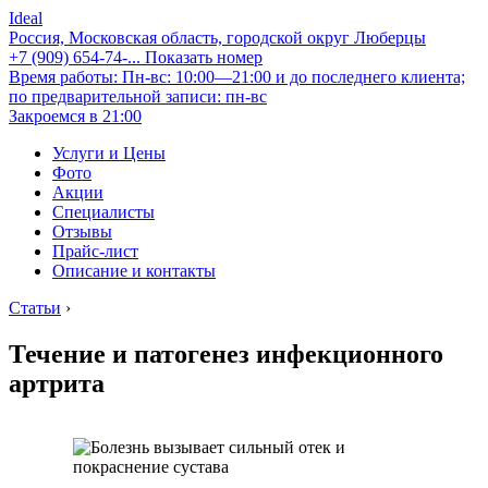
Ideal
Россия, Московская область, городской округ Люберцы
+7 (909) 654-74-...
Показать номер
Время работы: Пн-вс: 10:00—21:00 и до последнего клиента;
по предварительной записи: пн-вс
Закроемся в 21:00
Услуги и Цены
Фото
Акции
Специалисты
Отзывы
Прайс-лист
Описание и контакты
Статьи
›
Течение и патогенез инфекционного
артрита