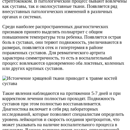
стрептококком. В патологический процесс бывают вовлечены
как суставы, так и околосуставные ткани. Появляется ряд
внесуставных патологических изменений в различных
органах и системах.
Среди наиболее распространенных диагностических
признаков принято выделять полиартрит с общим
повышением температуры тела ребенка. Появляется острая
боль в суставах, они теряют подвижность, увеличиваются в
размерах, появляется отек и гипертермия в районе
пораженных суставов. Для ревматического артрита
характерна симметричность, то есть в воспалительный
процесс вовлекаются одновременно оба локтевых, коленных
или других крупных суставов.
Такие явления наблюдаются на протяжении 5-7 дней и при
корректном лечении полностью проходят. Подвижность
суставов при этом полностью восстанавливается.
Диагностика включает в себя ряд лабораторных
исследований, которые позволяют специалистам определить
уровень лейкоцитов и скорость оседания эритроцитов, что
может указывать на наличие воспалительного процесса в
организме. Важное значение имеет анализ, определяющий