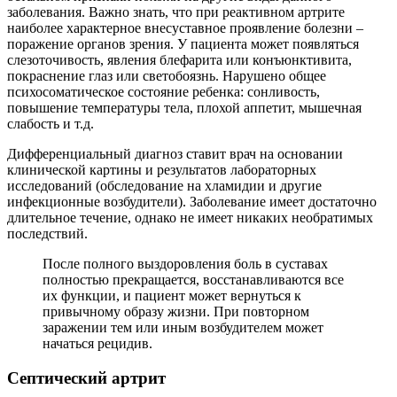
заболевания. Важно знать, что при реактивном артрите
наиболее характерное внесуставное проявление болезни –
поражение органов зрения. У пациента может появляться
слезоточивость, явления блефарита или конъюнктивита,
покраснение глаз или светобоязнь. Нарушено общее
психосоматическое состояние ребенка: сонливость,
повышение температуры тела, плохой аппетит, мышечная
слабость и т.д.
Дифференциальный диагноз ставит врач на основании
клинической картины и результатов лабораторных
исследований (обследование на хламидии и другие
инфекционные возбудители). Заболевание имеет достаточно
длительное течение, однако не имеет никаких необратимых
последствий.
После полного выздоровления боль в суставах
полностью прекращается, восстанавливаются все
их функции, и пациент может вернуться к
привычному образу жизни. При повторном
заражении тем или иным возбудителем может
начаться рецидив.
Септический артрит