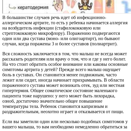
В большинстве случаев речь идет об инфекционно-
аллергическом артрите, то есть у ребенка начинается аллергия
на возбудитель инфекции (стафилококковую или
стрептококковую микрофлору). Поражению подвергаются
один или два сустава (моно- или олигоартирт), но бывают
случаи, когда поражены 3 и более суставов (полиартрит).
Вся сложность заключается в том, что малыш не всегда может
рассказать родителям или врачу о том, что и где у него болит.
На что стоит обратить особое внимание или каковы основные
симптомы артрита у детей? Прежде всего малыш ощущает
боль в суставах. Он становится менее подвижным, часто
лежит или сидит, иногда начинает прихрамывать. В области
пораженного сустава может возникать отек, зуд или местная
гипертермия. Общее соматическое состояние маленького
пациента тоже нарушено: у него может быть лихорадка,
озноб, достаточно значительно общее повышение
температуры тела. Ребенок становится капризным и
раздражительным, неохотно играет и отказывается от пищи.
Если вы заметили один или несколько подобных симптомов у
вашего малыша, то вам необходимо немедленно обратиться за