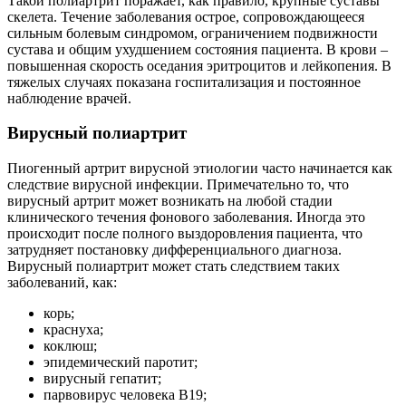
Такой полиартрит поражает, как правило, крупные суставы
скелета. Течение заболевания острое, сопровождающееся
сильным болевым синдромом, ограничением подвижности
сустава и общим ухудшением состояния пациента. В крови –
повышенная скорость оседания эритроцитов и лейкопения. В
тяжелых случаях показана госпитализация и постоянное
наблюдение врачей.
Вирусный полиартрит
Пиогенный артрит вирусной этиологии часто начинается как
следствие вирусной инфекции. Примечательно то, что
вирусный артрит может возникать на любой стадии
клинического течения фонового заболевания. Иногда это
происходит после полного выздоровления пациента, что
затрудняет постановку дифференциального диагноза.
Вирусный полиартрит может стать следствием таких
заболеваний, как:
корь;
краснуха;
коклюш;
эпидемический паротит;
вирусный гепатит;
парвовирус человека В19;