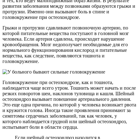
и тех, кто ведет малоподвижный образ жизни. В результате
развития заболевания между позвонками образуются грыжи и
протрузии. Именно они вызывают боль в спине и
головокружение при остеохондрозе.
Грыжи и протрузии сдавливают позвоночную артерию, по
которой питательные вещества поступают в головной мозг
человека. Если артерия сдавлена, происходит нарушение
кровообращения. Мозг недополучает необходимые для его
нормального функционирования кислород и питательные
вещества, как следствие, появляются тошнота и
головокружение.
Головокружение при остеохондрозе, как и тошнота,
наблюдается чаще всего утром. Тошнить может начать и после
резких поворотов шеи, наклонов туловища и кашля. Шейный
остеохондроз вызывает повешение артериального давления.
Это еще одна причина, по которой у человека возникает рвота
и кружится голова. Иногда такие проявления принимают за
симптомы сердечных заболеваний, так как человек, у
которого наблюдается грудной или шейный остеохондроз,
испытывает боли в области сердца.
Если шейный остеохондроз находится в