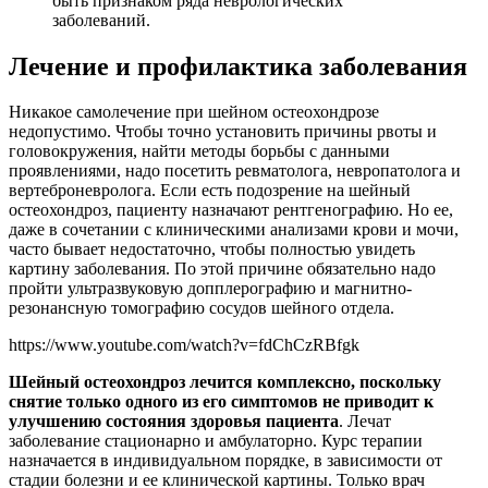
быть признаком ряда неврологических
заболеваний.
Лечение и профилактика заболевания
Никакое самолечение при шейном остеохондрозе
недопустимо. Чтобы точно установить причины рвоты и
головокружения, найти методы борьбы с данными
проявлениями, надо посетить ревматолога, невропатолога и
вертеброневролога. Если есть подозрение на шейный
остеохондроз, пациенту назначают рентгенографию. Но ее,
даже в сочетании с клиническими анализами крови и мочи,
часто бывает недостаточно, чтобы полностью увидеть
картину заболевания. По этой причине обязательно надо
пройти ультразвуковую допплерографию и магнитно-
резонансную томографию сосудов шейного отдела.
https://www.youtube.com/watch?v=fdChCzRBfgk
Шейный остеохондроз лечится комплексно, поскольку
снятие только одного из его симптомов не приводит к
улучшению состояния здоровья пациента
. Лечат
заболевание стационарно и амбулаторно. Курс терапии
назначается в индивидуальном порядке, в зависимости от
стадии болезни и ее клинической картины. Только врач