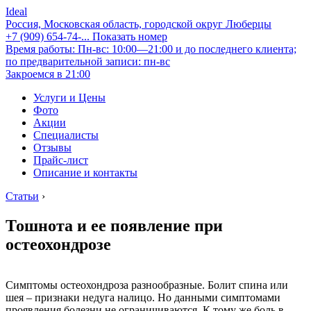
Ideal
Россия, Московская область, городской округ Люберцы
+7 (909) 654-74-...
Показать номер
Время работы: Пн-вс: 10:00—21:00 и до последнего клиента;
по предварительной записи: пн-вс
Закроемся в 21:00
Услуги и Цены
Фото
Акции
Специалисты
Отзывы
Прайс-лист
Описание и контакты
Статьи
›
Тошнота и ее появление при
остеохондрозе
Симптомы остеохондроза разнообразные. Болит спина или
шея – признаки недуга налицо. Но данными симптомами
проявления болезни не ограничиваются. К тому же боль в