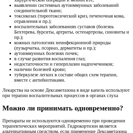
выявлении системных аутоиммунных заболеваний
соединительной ткани;
токсикозах (тиреотоксический криз, печеночная кома,
отравления и пр.);
воспалительных заболеваниях суставов (болезнь
Бехтерева, бурситы, артриты, остеоартрозы, синовиты и
пр.);
кожных патологиях неинфекционной природы
(пузырчатка, псориаз, дерматиты и пр.);
аутоиммунных болезнях почек;
в случае развития воспаления глаз;
недостаточности и гиперплазии надпочечников;
наличии болезней крови;
туберкулезе легких в составе общих схем терапии,
вместе с антибиотиками.
Лекарства на основе Дексаметазона в виде капель используют
при терапии воспалительных процессов в органах слуха
Можно ли принимать одновременно?
Препараты не используются одновременно при проведении
терапевтических мероприятий. Гидрокортизон является
альтернативным средством, если применение Дексаметазона