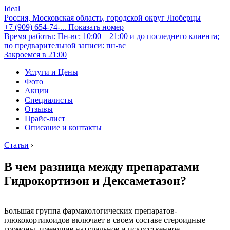
Ideal
Россия, Московская область, городской округ Люберцы
+7 (909) 654-74-...
Показать номер
Время работы: Пн-вс: 10:00—21:00 и до последнего клиента;
по предварительной записи: пн-вс
Закроемся в 21:00
Услуги и Цены
Фото
Акции
Специалисты
Отзывы
Прайс-лист
Описание и контакты
Статьи
›
В чем разница между препаратами
Гидрокортизон и Дексаметазон?
Большая группа фармакологических препаратов-
глюкокортикоидов включает в своем составе стероидные
гормоны, имеющие натуральное и искусственное