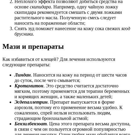
Неплохого эффекта позволяют добиться средства на
основе
скипидара
. Например, одну чайную ложку
скипидара рекомендуется смешать с двумя ложками
растительного масла. Полученную смесь следует
наносить на пораженные области;
Снять зуд поможет нанесение на кожу сока свежих
ягод
брусники
.
Мази и препараты
Как избавиться от клещей? Для лечения используются
следующие препараты:
Линдан
. Наносится на кожу на период от шести часов
до суток, после чего смывается;
Кротамитон
. Это средство считается достаточно
мягким, поэтому применяется для терапии беременных
и кормящих женщин, а также маленьких детей;
Эсдепаллетрин
. Препарат выпускается в форме
аэрозоля, поэтому его применение весьма удобно. К
сожалению, спрей нельзя использовать людям,
страдающим бронхиальной астмой;
Бензилбензоат
. Цена этого препарата весьма доступна,
в связи с чем он пользуется огромной популярностью
для лечения чесотки. Один тюбик мази обойдется всего