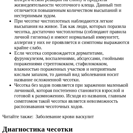
жизнедеятельности чесоточного клеща. Данный тип
отличается повышенным количеством высыпаний и
нестерпимым зудом.
При чесотке чистоплотных наблюдаются легкие
высыпания на живое. Так как люди, которых поразила
чесотка, достаточно чистоплотны (соблюдают правила
личной гигиены) и имеют нормальный иммунитет,
аллергия у них не проявляется и симптомы выражаются
крайне слабо.
Если чесотка сопровождается дерматитами,
фурункулезом, воспалениями, абсцессами, гнойными
поражениями стрептококком, стафилококком,
влажностью пораженных участков и неприятным
кислым запахом, то данный вид заболевания носит
название осложненной чесотки.
Чесотка без ходов появляется при заражении маленькой
личинкой, которая постепенно становится взрослой и
готовой к размножению. Исходя из названия, главным
симптомом такой чесотки является невозможность
распознавания чесоточных ходов.
Читайте также:
Заболевание крови васкулит
Диагностика чесотки