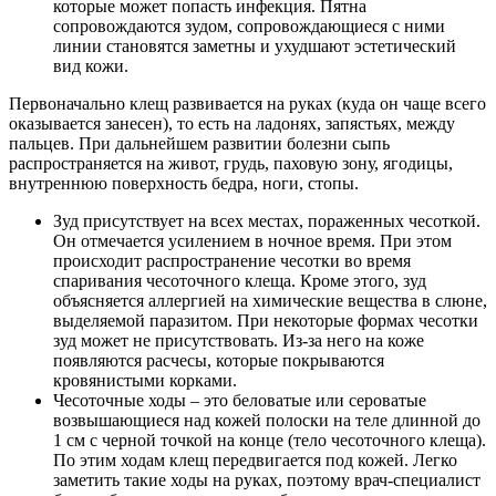
которые может попасть инфекция. Пятна
сопровождаются зудом, сопровождающиеся с ними
линии становятся заметны и ухудшают эстетический
вид кожи.
Первоначально клещ развивается на руках (куда он чаще всего
оказывается занесен), то есть на ладонях, запястьях, между
пальцев. При дальнейшем развитии болезни сыпь
распространяется на живот, грудь, паховую зону, ягодицы,
внутреннюю поверхность бедра, ноги, стопы.
Зуд присутствует на всех местах, пораженных чесоткой.
Он отмечается усилением в ночное время. При этом
происходит распространение чесотки во время
спаривания чесоточного клеща. Кроме этого, зуд
объясняется аллергией на химические вещества в слюне,
выделяемой паразитом. При некоторые формах чесотки
зуд может не присутствовать. Из-за него на коже
появляются расчесы, которые покрываются
кровянистыми корками.
Чесоточные ходы – это беловатые или сероватые
возвышающиеся над кожей полоски на теле длинной до
1 см с черной точкой на конце (тело чесоточного клеща).
По этим ходам клещ передвигается под кожей. Легко
заметить такие ходы на руках, поэтому врач-специалист