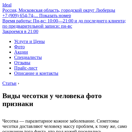
Ideal
Россия, Московская область, городской округ Люберцы
+7 (909) 654-74-...
Показать номер
Время работы: Пн-вс: 10:00—21:00 и до последнего клиента;
по предварительной записи: пн-вс
Закроемся в 21:00
Услуги и Цены
Фото
Акции
Специалисты
Отзывы
Прайс-лист
Описание и контакты
Статьи
›
Виды чесотки у человека фото
признаки
Чесотка — паразитарное кожное заболевание. Симптомы
чесотки доставляют человеку массу проблем, к тому же, само
осознание того факта, что под кожей поселились