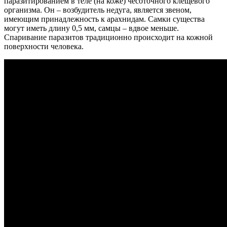
паразитированием в теле (на коже) чесоточного клещевого
организма. Он – возбудитель недуга, является звеном,
имеющим принадлежность к арахнидам. Самки существа
могут иметь длину 0,5 мм, самцы – вдвое меньше.
Спаривание паразитов традиционно происходит на кожной
поверхности человека.