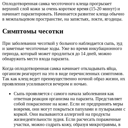
Оплодотворенная самка чесоточного клеща прогрызает
верхний слой кожи за очень короткое время (15-20 минут) и
начинает паразитировать. Начинается развитие клеща обычно
в межпальцевом пространстве, на запястьях, локти, ягодицы.
Симптомы чесотки
При заболевании чесоткой у больного наблюдается сыпь, зуд
и заметные чесоточные ходы. Уже во время инкубационного
периода, который может продлиться до 14 дней, можно
обнаружить место входа паразита.
Когда оплодотворенная самка начинает откладывать яйца,
организм реагирует на это в виде перечисленных симптомов.
Так как клещ ведет преимущественно ночной образ жизни, их
проявления усиливаются вечером и ночью.
Сыпь проявляется с самого начала заболевания как
ответная реакция организма на паразита. Представляет
собой покраснение на коже. Если не предпринять меры
вовремя, они могут покрыться папулами и пузырьками с
коркой. Они вызываются аллергией на продукты
жизнедеятельности зудня. Если расчесать пораженные
участки, можно содрать кожу, образуя микротравмы, в