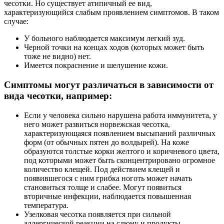
чесотки. Но существует атипичный ее вид,
характеризующийся слабым проявлением симптомов. В таком
случае:
У больного наблюдается максимум легкий зуд.
Черной точки на концах ходов (которых может быть
тоже не видно) нет.
Имеется покраснение и шелушение кожи.
Симптомы могут различаться в зависимости от
вида чесотки, например:
Если у человека сильно нарушена работа иммунитета, у
него может развиться норвежская чесотка,
характеризующаяся появлением высыпаний различных
форм (от обычных пятен до волдырей). На коже
образуются толстые корки желтого и коричневого цвета,
под которыми может быть сконцентрировано огромное
количество клещей. Под действием клещей и
появившегося с ним грибка ноготь может начать
становиться толще и слабее. Могут появиться
вторичные инфекции, наблюдается повышенная
температура.
Узелковая чесотка появляется при сильной
аллергической реакции на слюну и продукты