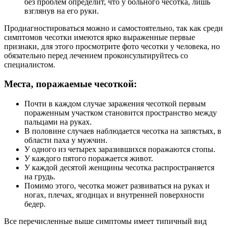
без проблем определит, что у больного чесотка, лишь
взглянув на его руки.
Продиагностироваться можно и самостоятельно, так как среди
симптомов чесотки имеются ярко выраженные первые
признаки, для этого просмотрите фото чесотки у человека, но
обязательно перед лечением проконсультируйтесь со
специалистом.
Места, поражаемые чесоткой:
Почти в каждом случае заражения чесоткой первым
пораженным участком становится пространство между
пальцами на руках.
В половине случаев наблюдается чесотка на запястьях, в
области паха у мужчин.
У одного из четырех заразившихся поражаются стопы.
У каждого пятого поражается живот.
У каждой десятой женщины чесотка распространяется
на грудь.
Помимо этого, чесотка может развиваться на руках и
ногах, плечах, ягодицах и внутренней поверхности
бедер.
Все перечисленные выше симптомы имеет типичный вид