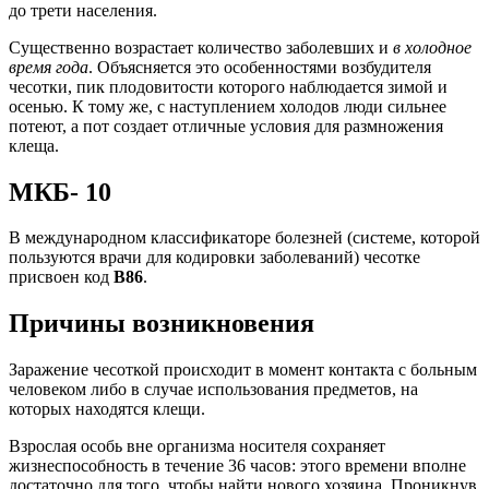
до трети населения.
Существенно возрастает количество заболевших и
в холодное
время года
. Объясняется это особенностями возбудителя
чесотки, пик плодовитости которого наблюдается зимой и
осенью. К тому же, с наступлением холодов люди сильнее
потеют, а пот создает отличные условия для размножения
клеща.
МКБ- 10
В международном классификаторе болезней (системе, которой
пользуются врачи для кодировки заболеваний) чесотке
присвоен код
В86
.
Причины возникновения
Заражение чесоткой происходит в момент контакта с больным
человеком либо в случае использования предметов, на
которых находятся клещи.
Взрослая особь вне организма носителя сохраняет
жизнеспособность в течение 36 часов: этого времени вполне
достаточно для того, чтобы найти нового хозяина. Проникнув