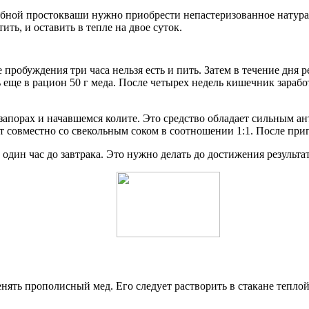
ебной простокваши нужно приобрести непастеризованное натурал
ить, и оставить в тепле на двое суток.
е пробуждения три часа нельзя есть и пить. Затем в течение дня
еще в рацион 50 г меда. После четырех недель кишечник заработа
апорах и начавшемся колите. Это средство обладает сильным 
овместно со свекольным соком в соотношении 1:1. После пригот
дин час до завтрака. Это нужно делать до достижения результат
ть прополисный мед. Его следует растворить в стакане теплой