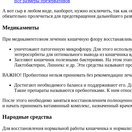
Все размеры презервативов
А вот сыр в любом виде, наоборот, нужно исключить, так как
обязательно пролечиться для предотвращения дальнейшего разв
Медикаменты
При медикаментозном лечении кишечную флору восстанавлива
уничтожают патогенную микрофлору. Для этого использую
энтеросорбнты для оптимального вывода из кишечника 
Заселяют кишечник полезными бактериями. На этом этап
Лактобактерин, Линнекс и др. Эти средства называют пр
ВАЖНО! Пробиотики нельзя принимать без рекомендации леча
Достигают необходимого баланса и поддерживают его. Д
Такие препараты называются пребиотиками. К ним относ
После этого необходимо заняться восстановлением полноценно
и начать принимать витаминный комплекс, назначенный врачо
Народные средства
Для восстановления нормальной работы кишечника и нормали