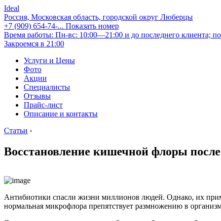
Ideal
Россия, Московская область, городской округ Люберцы
+7 (909) 654-74-...
Показать номер
Время работы: Пн-вс: 10:00—21:00 и до последнего клиента; по
Закроемся в 21:00
Услуги и Цены
Фото
Акции
Специалисты
Отзывы
Прайс-лист
Описание и контакты
Статьи
›
Восстановление кишечной флоры после
Антибиотики спасли жизни миллионов людей. Однако, их прим
нормальная микрофлора препятствует размножению в организ