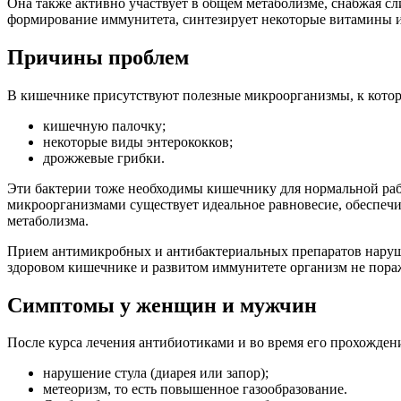
Она также активно участвует в общем метаболизме, снабжая 
формирование иммунитета, синтезирует некоторые витамины 
Причины проблем
В кишечнике присутствуют полезные микроорганизмы, к котор
кишечную палочку;
некоторые виды энтерококков;
дрожжевые грибки.
Эти бактерии тоже необходимы кишечнику для нормальной раб
микроорганизмами существует идеальное равновесие, обеспеч
метаболизма.
Прием антимикробных и антибактериальных препаратов нарушает 
здоровом кишечнике и развитом иммунитете организм не пор
Симптомы у женщин и мужчин
После курса лечения антибиотиками и во время его прохожде
нарушение стула (диарея или запор);
метеоризм, то есть повышенное газообразование.