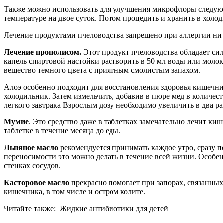
Также можно использовать для улучшения микрофлоры следующий
температуре на двое суток. Потом процедить и хранить в холод
Лечение продуктами пчеловодства запрещено при аллергии ни
Лечение прополисом.
Этот продукт пчеловодства обладает си
капель спиртовой настойки растворить в 50 мл воды или молока
вещество темного цвета с приятным смолистым запахом.
Алоэ особенно подходит для восстановления здоровья кишечник
холодильник. Затем измельчить, добавив в пюре мед в количеств
легкого завтрака Взрослым дозу необходимо увеличить в два ра
Мумие
. Это средство даже в таблетках замечательно лечит киш
таблетке в течение месяца до еды.
Льняное масло
рекомендуется принимать каждое утро, сразу по
переносимости это можно делать в течение всей жизни. Особе
стенках сосудов.
Касторовое масло
прекрасно помогает при запорах, связанных
кишечника, в том числе и остром колите.
Читайте также:
Жидкие антибиотики для детей