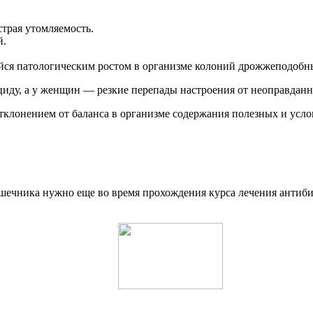
страя утомляемость.
й.
ейся патологическим ростом в организме колоний дрожжеподобн
циду, а у женщин — резкие перепады настроения от неоправданн
отклонением от баланса в организме содержания полезных и усл
шечника нужно еще во время прохождения курса лечения антиби