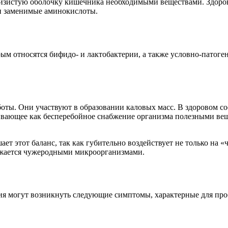
слизистую оболочку кишечника необходимыми веществами. Здоро
и заменимые аминокислоты.
ым относятся бифидо- и лактобактерии, а также условно-патоге
оты. Они участвуют в образовании каловых масс. В здоровом 
ивающее как бесперебойное снабжение организма полезными вещ
этот баланс, так как губительно воздействует не только на «чу
ажается чужеродными микроорганизмами.
ния могут возникнуть следующие симптомы, характерные для п