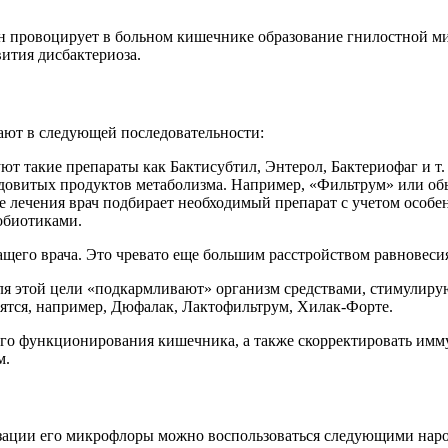
 он провоцирует в больном кишечнике образование гнилостной 
ития дисбактериоза.
ют в следующей последовательности:
т такие препараты как Бактисубтил, Энтерол, Бактериофаг и т.
ядовитых продуктов метаболизма. Например, «Фильтрум» или о
е лечения врач подбирает необходимый препарат с учетом особ
обиотиками.
щего врача. Это чревато еще большим расстройством равновеси
ля этой цели «подкармливают» организм средствами, стимулиру
ятся, например, Дюфалак, Лактофильтрум, Хилак-Форте.
го функционирования кишечника, а также скорректировать имму
м.
зации его микрофлоры можно воспользоваться следующими нар