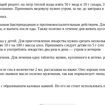
 рецепт: на литр теплой воды взять 50 г меда и 10 г сахара, 
ильнике. Принимать медовуху нужно утром, за час до завтрака в 
 них.
льным бактерицидным и противовоспалительным действием. Для
, и выпить после еды. Также полезно в течение дня жевать кусо
а у детей. Для приготовления лекарства нужно срезать нескольк
е 10 г на 100 г массы алоэ. Принимать следует детям по 5 г (эт
за и употреблять лекарство два раза в день — утром и вечером
ечник. Для лечения одну таблетку мумие, купленного в аптеке, р
сле сна в количестве 2 мл, рассасывая на языке. Оно хорошо по
нно льняное масло полезно мужчинам, так как нормализует лип
 с образованием каловых камней. Но его не стоит использовать