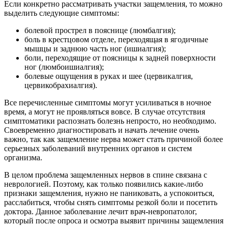
Если конкретно рассматривать участки защемления, то можно
выделить следующие симптомы:
болевой прострел в пояснице (люмбалгия);
боль в крестцовом отделе, переходящая в ягодичные
мышцы и заднюю часть ног (ишиалгия);
боли, переходящие от поясницы к задней поверхности
ног (люмбоишиалгия);
болевые ощущения в руках и шее (цервикалгия,
цервикобрахиалгия).
Все перечисленные симптомы могут усиливаться в ночное
время, а могут не проявляться вовсе. В случае отсутствия
симптоматики распознать болезнь непросто, но необходимо.
Своевременно диагностировать и начать лечение очень
важно, так как защемление нерва может стать причиной более
серьезных заболеваний внутренних органов и систем
организма.
В целом проблема защемленных нервов в спине связана с
неврологией. Поэтому, как только появились какие-либо
признаки защемления, нужно не паниковать, а успокоиться,
расслабиться, чтобы снять симптомы резкой боли и посетить
доктора. Данное заболевание лечит врач-невропатолог,
который после опроса и осмотра выявит причины защемления