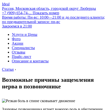
Ideal
Россия, Московская область, городской округ Люберцы
+7 (909) 654-74-...
Показать номер
Время работы: Пн-вс: 10:00—21:00 и до последнего клиента;
по предварительной записи: пн-вс
Закроемся в 21:00
Услуги и Цены
Фото
Акции
Специалисты
Отзывы
Прайс-лист
Описание и контакты
Статьи
›
Возможные причины защемления
нерва в позвоночнике
Здоровье позвоночника играет важную роль в обеспечении