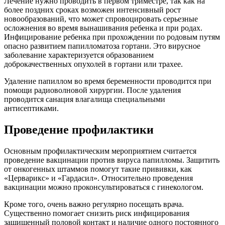
Лечение нужно проводить в первом триместре, так как на
более поздних сроках возможен интенсивный рост
новообразований, что может спровоцировать серьезные
осложнения во время вынашивания ребенка и при родах.
Инфицирование ребенка при прохождении по родовым путям
опасно развитием папилломатоза гортани. Это вирусное
заболевание характеризуется образованием
доброкачественных опухолей в гортани или трахее.
Удаление папиллом во время беременности проводится при
помощи радиоволновой хирургии. После удаления
проводится санация влагалища специальными
антисептиками.
Проведение профилактики
Основным профилактическим мероприятием считается
проведение вакцинации против вируса папилломы. Защитить
от онкогенных штаммов помогут такие прививки, как
«Церварикс» и «Гардасил». Относительно проведения
вакцинации можно проконсультироваться с гинекологом.
Кроме того, очень важно регулярно посещать врача.
Существенно помогает снизить риск инфицирования
защищенный половой контакт и наличие одного постоянного