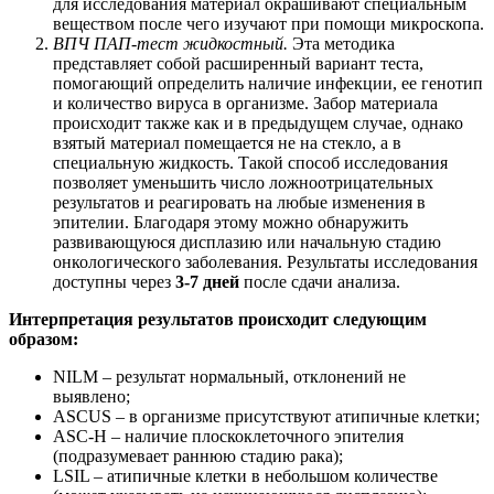
для исследования материал окрашивают специальным
веществом после чего изучают при помощи микроскопа.
ВПЧ ПАП-тест жидкостный.
Эта методика
представляет собой расширенный вариант теста,
помогающий определить наличие инфекции, ее генотип
и количество вируса в организме. Забор материала
происходит также как и в предыдущем случае, однако
взятый материал помещается не на стекло, а в
специальную жидкость. Такой способ исследования
позволяет уменьшить число ложноотрицательных
результатов и реагировать на любые изменения в
эпителии. Благодаря этому можно обнаружить
развивающуюся дисплазию или начальную стадию
онкологического заболевания. Результаты исследования
доступны через
3-7 дней
после сдачи анализа.
Интерпретация результатов происходит следующим
образом:
NILM – результат нормальный, отклонений не
выявлено;
ASCUS – в организме присутствуют атипичные клетки;
ASC-H – наличие плоскоклеточного эпителия
(подразумевает раннюю стадию рака);
LSIL – атипичные клетки в небольшом количестве