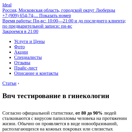
Ideal
Россия, Московская область, городской округ Люберцы
+7 (909) 654-74-...
Показать номер
Время работы: Пн-вс: 10:00—21:00 и до последнего клиента;
по предварительной записи: пн-вс
Закроемся в 21:00
Услуги и Цены
Фото
Акции
Специалисты
Отзывы
Прайс-лист
Описание и контакты
Статьи
›
Впч тестирование в гинекологии
Согласно официальной статистике,
от 80 до 90%
людей
сталкиваются с вирусом папилломы человека на протяжении
жизни. Обычно он проявляется в виде новообразований,
располагающихся на кожных покровах или слизистых