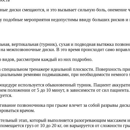
ые диски смещаются, и это вызывает сильную боль, онемение ча
у подобные мероприятия недопустимы ввиду больших рисков и 
ьная, вертикальная (турник), сухая и подводная вытяжка позвон
е на межпозвоночные диски. В это время происходит само вправ
о видов, рассмотрим каждый из них подробно.
специальном тренажере идеальной плоскости. Поверхность прис
ециальными ремнями подмышками, при необходимости немного м
процедуре используется обыкновенный турник. Пациент аккуратн
ячем положении от 5 до 10 минут, в зависимости от сил пациент
уется.
гивание позвоночника при грыже влечет за собой разрывы диска
ироваться врачом.
тельный этап, который выполняется разогревающим массажем ил
 помещается груз от 10 до 20 кг, он варьируется от сложности г