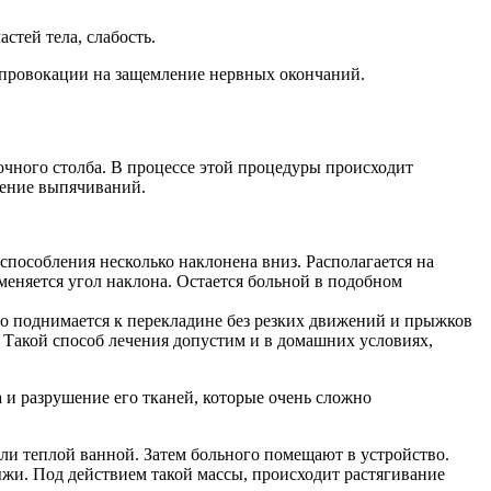
стей тела, слабость.
провокации на защемление нервных окончаний.
очного столба. В процессе этой процедуры происходит
ление выпячиваний.
пособления несколько наклонена вниз. Располагается на
еняется угол наклона. Остается больной в подобном
о поднимается к перекладине без резких движений и прыжков
а. Такой способ лечения допустим и в домашних условиях,
 и разрушение его тканей, которые очень сложно
и теплой ванной. Затем больного помещают в устройство.
рыжи. Под действием такой массы, происходит растягивание