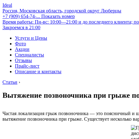
Ideal
Россия, Московская область, городской округ Люберцы
+7 (909) 654-74-...
Показать номер
Время работы: Пн-вс: 10:00—21:00 и до последнего клиента; по
Закроемся в 21:00
Услуги и Цены
Фото
Акции
Специалисты
Отзывы
Прайс-лист
Описание и контакты
Статьи
›
Вытяжение позвоночника при грыже по
Частая локализация грыж позвоночника — это поясничный и ш
вытяжение позвоночника при грыже. Существует несколько вар