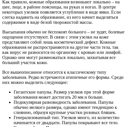
Как правило, кожные образования возникают локально – на
шее, лице, в районе поясницы, на руках и ногах. В центре
некоторых узелков появляется углубление в виде ямки. Если
слегка надавить на образование, из него начнет выделяться
содержимое в виде белой творожистой массы.
Высыпания обычно не беспокоят больного – не зудят, болевые
ощущения отсутствуют. В связи с этим узелки на коже
представляют собой лишь косметический дефект. Кожные
образования не распространяются на другие части тела, так
как вирус не разносится по организму с кровью или лимфой.
Однако они могут размножаться локально, захватывая все
больший участок кожи.
Все вышеописанное относится к классическому типу
заболевания. Редко встречаются атипичные его формы. Среди
них можно выделить следующие:
Гигантские папулы. Размер узелков при этой форме
заболевания может достигать 20 мм и больше.
Педикулярная разновидность заболевания. Папулы
обычно мелкого размера, однако имеют тенденцию к
слиянию, образуя крупные участки розовых бляшек.
Генерализованный тип. Узелков много, их количество
начинается от двадцати. Папулы покрывают все тело.