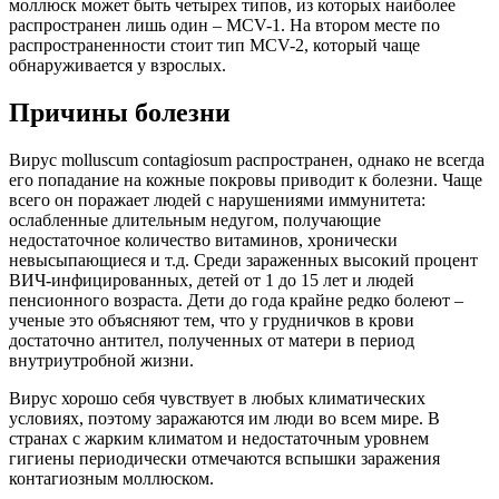
моллюск может быть четырех типов, из которых наиболее
распространен лишь один – MCV-1. На втором месте по
распространенности стоит тип MCV-2, который чаще
обнаруживается у взрослых.
Причины болезни
Вирус molluscum contagiosum распространен, однако не всегда
его попадание на кожные покровы приводит к болезни. Чаще
всего он поражает людей с нарушениями иммунитета:
ослабленные длительным недугом, получающие
недостаточное количество витаминов, хронически
невысыпающиеся и т.д. Среди зараженных высокий процент
ВИЧ-инфицированных, детей от 1 до 15 лет и людей
пенсионного возраста. Дети до года крайне редко болеют –
ученые это объясняют тем, что у грудничков в крови
достаточно антител, полученных от матери в период
внутриутробной жизни.
Вирус хорошо себя чувствует в любых климатических
условиях, поэтому заражаются им люди во всем мире. В
странах с жарким климатом и недостаточным уровнем
гигиены периодически отмечаются вспышки заражения
контагиозным моллюском.