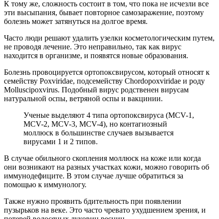
К тому же, сложность состоит в том, что пока не исчезли все
эти высыпания, бывает повторное самозаражение, поэтому
болезнь может затянуться на долгое время.
Часто люди решают удалить узелки косметологическим путем,
не проводя лечение. Это неправильно, так как вирус
находится в организме, и появятся новые образования.
Болезнь провоцируется ортопоксвирусом, который относят к
семейству Poxviridae, подсемейству Chordopoxviridae и роду
Molluscipoxvirus. Подобный вирус родственен вирусам
натуральной оспы, ветряной оспы и вакцинии.
Ученые выделяют 4 типа ортопоксвируса (MCV-1,
MCV-2, MCV-3, MCV-4), но контагиозный
моллюск в большинстве случаев вызывается
вирусами 1 и 2 типов.
В случае обильного скопления моллюск на коже или когда
они возникают на разных участках кожи, можно говорить об
иммунодефиците. В этом случае лучше обратиться за
помощью к иммунологу.
Также нужно проявить бдительность при появлении
пузырьков на веке. Это часто чревато ухудшением зрения, и
потерей волосяных луковиц ресниц.