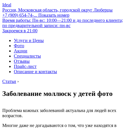
Ideal
Россия, Московская область, городской округ Люберцы
+7 (909) 654-74-...
Показать номер
Время работы: Пн-вс: 10:00—21:00 и до последнего клиента;
по предварительной записи: пн-вс
Закроемся в 21:00
Услуги и Цены
Фото
Акции
Специалисты
Отзывы
Прайс-лист
Описание и контакты
Статьи
›
Заболевание моллюск у детей фото
Проблема кожных заболеваний актуальна для людей всех
возрастов.
Многие даже не догадываются о том, что уже находятся в