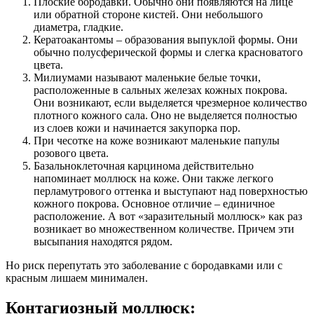
Плоские бородавки. Обычно они появляются на лице
или обратной стороне кистей. Они небольшого
диаметра, гладкие.
Кератоакантомы – образования выпуклой формы. Они
обычно полусферической формы и слегка красноватого
цвета.
Милиумами называют маленькие белые точки,
расположенные в сальных железах кожных покрова.
Они возникают, если выделяется чрезмерное количество
плотного кожного сала. Оно не выделяется полностью
из слоев кожи и начинается закупорка пор.
При чесотке на коже возникают маленькие папулы
розового цвета.
Базальноклеточная карцинома действительно
напоминает моллюск на коже. Они также легкого
перламутрового оттенка и выступают над поверхностью
кожного покрова. Основное отличие – единичное
расположение. А вот «заразительный моллюск» как раз
возникает во множественном количестве. Причем эти
высыпания находятся рядом.
Но риск перепутать это заболевание с бородавками или с
красным лишаем минимален.
Контагиозный моллюск: