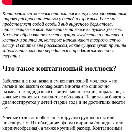
Контагиозный моллюск относится к вирусным заболеваниям,
широко распространенным у детей и взрослых. Болезнь
представляет собой особый вид вирусного дерматоза,
проявляющегося возникновением на коже выпуклых узелков.
Каждое образование имеет внутри углубление и наполнено
клетками эпителия, которые напоминают творожистую
массу. В статье мы расскажем, какие существуют причины
заболевания, как оно передается и предложим методы
терапии.
Что такое контагиозный моллюск?
Заболевание под названием контагиозный моллюск – по
латыни molluscum contagiosum (иногда его ошибочно
называют кандидозный) – вирусная инфекция, поражающая
кожные покровы и слизистые оболочки. Чаще такая болезнь
диагностируется у детей старше года и не достигших десяти
лет.
Ученые относят molluscum к вирусам группы оспы или
поксвирусам. Их объединяет форма вириона (овоидная или
кирпичеобразная), а также крупный размер. Контагиозный